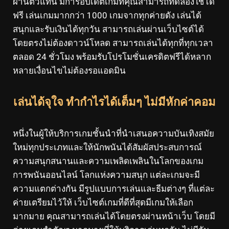
ผ่านตัวแทน มีการอัปเดตเกมที่คุณสามารถทดลองใช้ได้
ฟรี เล่นเกมมากกว่า 1000 เกมจากทุกค่ายดัง เล่นได้
สนุกและรับเงินได้ทุกวัน สามารถเล่นผ่านเว็บไซต์ได้
โดยตรงไม่ต้องดาวน์โหลด สามารถเล่นได้ทุกที่ทุกเวลา
ตลอด 24 ชั่วโมง พร้อมรับโปรโมชั่นเครดิตฟรีได้หลาก
หลายเงื่อนไขไม่ต้องรอแอดมิน
เล่นได้จุใจ ทำกำไรได้เต็มๆ ไม่มีหักค่าคอม
หนึ่งในผู้ให้บริการเกมชั้นนำที่นำเสนอความบันเทิงสมัย
ใหม่ทุกประเภทและให้นักพนันได้สัมผัสประสบการณ์
ความสนุกสนานและความเพลิดเพลินในโลกของเกม
การพนันออนไลน์ โลกแห่งความสนุก แต่ละเกมจะมี
ความแตกต่างกัน มีรูปแบบการเล่นและธีมต่างๆ ที่แต่ละ
ค่ายเตรียมไว้ให้ เว็บไซต์เกมที่ดีที่สุดมีเกมให้เลือก
มากมาย คุณสามารถเล่นได้โดยตรงผ่านหน้าเว็บ โดยมี