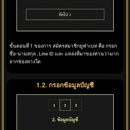
ขั้นตอนที่ 1 ของการ สมัครสมาชิกยูฟ่าเบท คือ กรอก
ชื่อ-นามสกุล , Line ID และ แหล่งที่มาของท่านว่ามาก
จากช่องทางใด
1.2. กรอกข้อมูลบัญชี