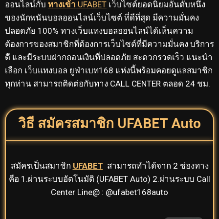
ออนไลน์กับ
ทางเข้า
UFABET
เว็บไซต์ยอดนิยมอันดับหนึ่ง
ของนักพนันบอลออนไลน์เว็บไซต์ ที่ดีที่สุด มีความมั่นคง
ปลอดภัย 100% ทางเว็บแทงบอลออนไลน์ได้เห็นความ
ต้องการของสมาชิกที่ต้องการเว็บไซต์ที่มีความมั่นคง บริการ
ดี และมีระบบฝากถอนเงินที่ปลอดภัย สะดวกรวดเร็ว แนะนำ
เลือก เว็บแทงบอล ยูฟ่าเบท168 แห่งนี้พร้อมคอยดูแลสมาชิก
ทุกท่าน สามารถติดต่อกับทาง CALL CENTER ตลอด 24 ชม.
วิธี สมัครสมาชิก UFABET Auto
สมัครเป็นสมาชิก
UFABET
สามารถทำได้จาก 2 ช่องทาง
คือ 1.ผ่านระบบอัตโนมัติ (UFABET Auto) 2.ผ่านระบบ Call
Center Line@ : @ufabet168auto