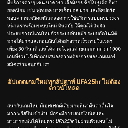
มีบริการต่างๆ เช่น บาคาร่า เสือมังกร ซิกโบ รูเล็ต กีฬา
ยอดนิยม เช่น ฟุตบอล บาสเก็ตบอล มวย และอีสปอร์ต
มอบความเพลิดเพลินตลอดการใช้บริการแบบครบวงจร
หน้าแรกพร้อมระบบใหม่ ทันสมัย ​​ให้คุณได้สัมผัส
ประสบการณ์เกมใหม่ด้วยระบบทันสมัย ระบบอัตโนมัติ
ช่วยให้ฝากและถอนเงินได้อย่างรวดเร็วภายในเวลา
เพียง 30 วินาที เล่นได้ตามใจคุณด้วยเกมมากกว่า 1000
เกมที่รวมไว้เพื่อตอบสนองความต้องการของเกมเมอร์
สมัครร่วมสนุกกับเรา
อัปเดตเกมใหม่ทุกสัปดาห์ UFA25hr ไม่ต้อง
ดาวน์โหลด
สนุกกับเกมใหม่ มีเอฟเฟกต์เสียงเกมที่น่าตื่นตาตื่นใจ
มาก ฟรีสปินเข้าง่าย มักจะมีการเสนอโบนัสและ
สามารถเล่นได้โดยตรง
UFA25hr
ไม่ผ่านตัวแทน ไม่