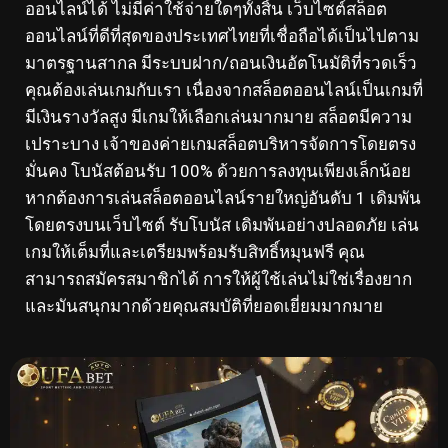
ออนไลน์ได้ ไม่มีค่าใช้จ่ายใดๆทั้งสิ้น เว็บไซต์สล็อต
ออนไลน์ที่ดีที่สุดของประเทศไทยที่เชื่อถือได้เป็นไปตาม
มาตรฐานสากล มีระบบฝาก/ถอนเงินอัตโนมัติที่รวดเร็ว
คุณต้องเล่นเกมกับเรา เนื่องจากสล็อตออนไลน์เป็นเกมที่
มีเงินรางวัลสูง มีเกมให้เลือกเล่นมากมาย สล็อตมีความ
เปราะบาง เจ้าของค่ายเกมสล็อตบริหารจัดการโดยตรง
มั่นคง โบนัสต้อนรับ 100% ด้วยการลงทุนเพียงเล็กน้อย
หากต้องการเล่นสล็อตออนไลน์รายใหญ่อันดับ 1 เดิมพัน
โดยตรงบนเว็บไซต์ รับโบนัส เดิมพันอย่างปลอดภัย เล่น
เกมให้เต็มที่และเตรียมพร้อมรับสิทธิ์หมุนฟรี คุณ
สามารถสมัครสมาชิกได้ การให้ผู้ใช้เล่นไม่ใช่เรื่องยาก
และมันสนุกมากด้วยคุณสมบัติที่ยอดเยี่ยมมากมาย