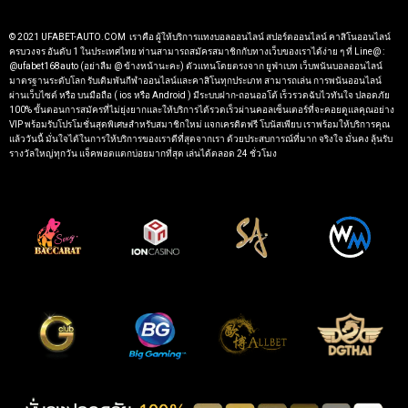
© 2021 UFABET-AUTO.COM เราคือ ผู้ให้บริการแทงบอลออนไลน์ สปอร์ตออนไลน์ คาสิโนออนไลน์
ครบวงจร อันดับ 1 ในประเทศไทย ท่านสามารถสมัครสมาชิกกับทางเว็บของเราได้ง่าย ๆ ที่ Line@ :
@ufabet168auto (อย่าลืม @ ข้างหน้านะคะ) ตัวแทนโดยตรงจาก ยูฟ่าเบท เว็บพนันบอลออนไลน์
มาตรฐานระดับโลก รับเดิมพันกีฬาออนไลน์และคาสิโนทุกประเภท สามารถเล่น การพนันออนไลน์
ผ่านเว็บไซต์ หรือ บนมือถือ ( ios หรือ Android ) มีระบบฝาก-ถอนออโต้ เร็วรวดฉับไวทันใจ ปลอดภัย
100% ขั้นตอนการสมัครที่ไม่ยุ่งยากและให้บริการได้รวดเร็วผ่านคอลเซ็นเตอร์ที่จะคอยดูแลคุณอย่าง
VIP พร้อมรับโปรโมชั่นสุดพิเศษสำหรับสมาชิกใหม่ แจกเครดิตฟรี โบนัสเพียบ เราพร้อมให้บริการคุณ
แล้ววันนี้ มั่นใจได้ในการให้บริการของเราดีที่สุดจากเรา ด้วยประสบการณ์ที่มาก จริงใจ มั่นคง ลุ้นรับ
รางวัลใหญ่ทุกวัน แจ็คพอตแตกบ่อยมากที่สุด เล่นได้ตลอด 24 ชั่วโมง