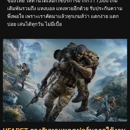
ของไทย ให้ท่านได้เลือกใช้บริการมากกว่า 1,000 เกม
เดิมพันรวมถึง แทงบอล แทงหวยอีกด้วย รับประกันความ
พึ่งพอใจ เพราะเราคัดมาแล้วทุกเกมส์ว่า แตกง่าย แตก
บ่อย เล่นได้ทุกวัน ไม่มีเบื่อ