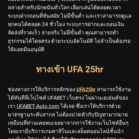
หลายสำหรับนักพนันทั่วโลก เลือกเล่นได้ตลอดเวลา
ระบบฝากถอนที่ทันสมัย ​​ไม่มีขั้นต่ำ และเราสามารถดูแล
ทุกคนได้ตลอด 24 ชั่วโมง ระบบการฝากและถอนเงิน
จัดส่งที่รวดเร็ว จ่ายจริง ไม่มีขั้นต่ำ คุณสามารถทำ
ธุรกรรมได้โดยตรง ด้วยระบบอัตโนมัติ ไม่จำเป็นต้องรอ
ให้แอดมินอนุมัติ
ทางเข้า UFA 25hr
ช่องทางการให้บริการหลักของ
UFA25hr
สามารถใช้งาน
ได้ทันทีที่เว็บไซต์ UFABET เว็บตรง ไม่ผ่านเอเย่นต์ของ
เรา
UFABET-Auto.com
ได้เลย ซึ่งเราให้บริการด้วย
มาตรฐานระดับสากล ไม่ต้องปวดหัวกับปัญหามากมาย
เหมือนที่ท่านเคยพบเจอมาจากการใช้งานเว็บไซต์อื่นๆ
โดยเรามีบริการเกมคาสิโนและสล็อตออนไลน์ชั้นนำ