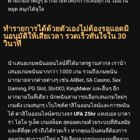
ค่ายเกมสำคัญๆ มากมายที่ให้บริการเล่นทุกวัน ไม่มีวัน
หยุด สนุกได้จุใจ
ทำรายการได้ด้วยตัวเองไม่ต้องรอแอดมิ
นอนุมัติให้เสียเวลา รวดเร็วทันใจใน 30
วินาที
นำเสนอเกมพนันออนไลน์ที่ได้มาตรฐานสากล เรานำ
เสนอเกมพนันมากกว่า 1000 เกม รวมถึงเกมพนัน
มากมายจากค่ายต่างๆ เช่น AllBet, SA Casino, Sex
Gaming, PG Slot, SlotXO, KingMaker และอื่นๆ อีก
มากมายในที่เดียว นักพนันสามารถเลือกเล่นเกมใหม่ๆ
เกมดัง เกมสนุกๆ เว็บไซต์คาสิโนออนไลน์และการพนัน
ได้ คาสิโนออนไลน์ครบวงจร
UFA 25hr
แทงบอล บาคา
ร่า ไฮโล รูเล็ต เกมสล็อต สุดยอดเกมด้วยระบบที่ทันสมัย
และดีที่สุด เข้าถึงได้รวดเร็ว หากคุณเป็นคนที่ต้องการ
ลองประสบการณ์ใหม่ ๆ ให้เลือกจากรูปแบบเกมที่หลาก