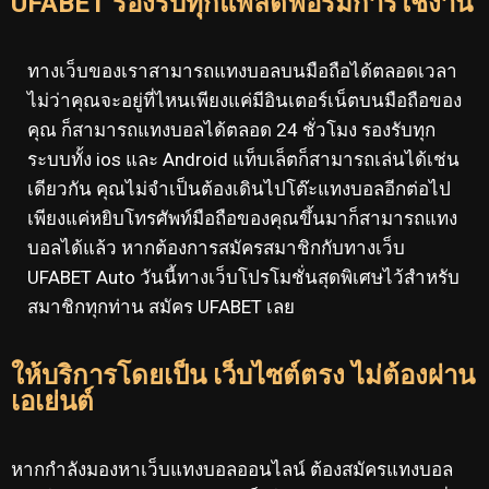
UFABET รองรับทุกแพลตฟอร์มการใช้งาน
ทางเว็บของเราสามารถแทงบอลบนมือถือได้ตลอดเวลา
ไม่ว่าคุณจะอยู่ที่ไหนเพียงแค่มีอินเตอร์เน็ตบนมือถือของ
คุณ ก็สามารถแทงบอลได้ตลอด 24 ชั่วโมง รองรับทุก
ระบบทั้ง ios และ Android แท็บเล็ตก็สามารถเล่นได้เช่น
เดียวกัน คุณไม่จำเป็นต้องเดินไปโต๊ะแทงบอลอีกต่อไป
เพียงแค่หยิบโทรศัพท์มือถือของคุณขึ้นมาก็สามารถแทง
บอลได้แล้ว หากต้องการสมัครสมาชิกกับทางเว็บ
UFABET Auto วันนี้ทางเว็บโปรโมชั่นสุดพิเศษไว้สำหรับ
สมาชิกทุกท่าน สมัคร UFABET เลย
ให้บริการโดยเป็น เว็บไซต์ตรง ไม่ต้องผ่าน
เอเย่นต์
หากกำลังมองหาเว็บแทงบอลออนไลน์ ต้องสมัครแทงบอล