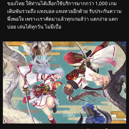
ของไทย ให้ท่านได้เลือกใช้บริการมากกว่า 1,000 เกม
เดิมพันรวมถึง แทงบอล แทงหวยอีกด้วย รับประกันความ
พึ่งพอใจ เพราะเราคัดมาแล้วทุกเกมส์ว่า แตกง่าย แตก
บ่อย เล่นได้ทุกวัน ไม่มีเบื่อ