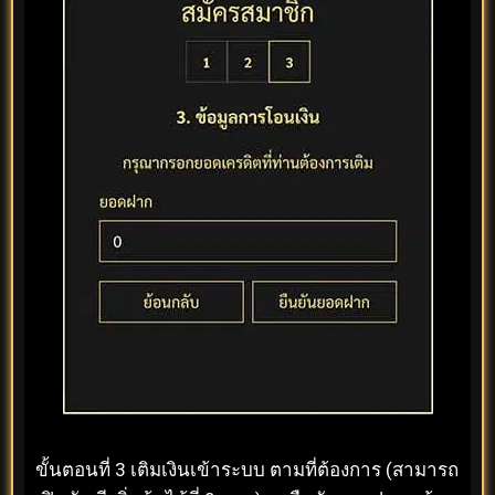
ขั้นตอนที่ 3 เติมเงินเข้าระบบ ตามที่ต้องการ (สามารถ