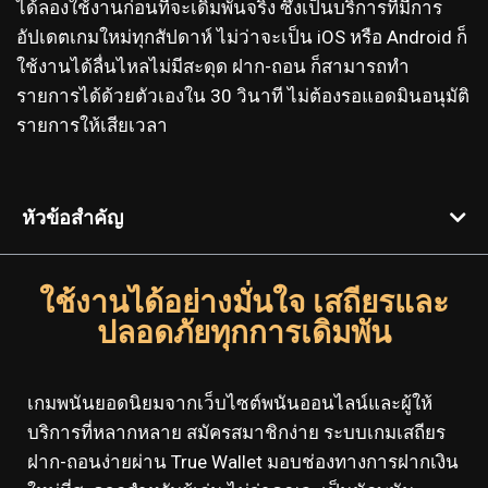
ได้ลองใช้งานก่อนที่จะเดิมพันจริง ซึ่งเป็นบริการที่มีการ
อัปเดตเกมใหม่ทุกสัปดาห์ ไม่ว่าจะเป็น iOS หรือ Android ก็
ใช้งานได้ลื่นไหลไม่มีสะดุด ฝาก-ถอน ก็สามารถทำ
รายการได้ด้วยตัวเองใน 30 วินาที ไม่ต้องรอแอดมินอนุมัติ
รายการให้เสียเวลา
หัวข้อสำคัญ
ใช้งานได้อย่างมั่นใจ เสถียรและ
ปลอดภัยทุกการเดิมพัน
เกมพนันยอดนิยมจากเว็บไซต์พนันออนไลน์และผู้ให้
บริการที่หลากหลาย สมัครสมาชิกง่าย ระบบเกมเสถียร
ฝาก-ถอนง่ายผ่าน True Wallet มอบช่องทางการฝากเงิน