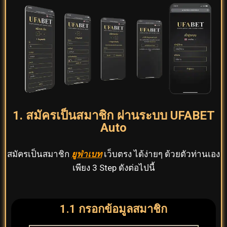
1. สมัครเป็นสมาชิก ผ่านระบบ UFABET
Auto
สมัครเป็นสมาชิก
ยูฟ่าเบท
เว็บตรง ได้ง่ายๆ ด้วยตัวท่านเอง
เพียง 3 Step ดังต่อไปนี้
1.1 กรอกข้อมูลสมาชิก