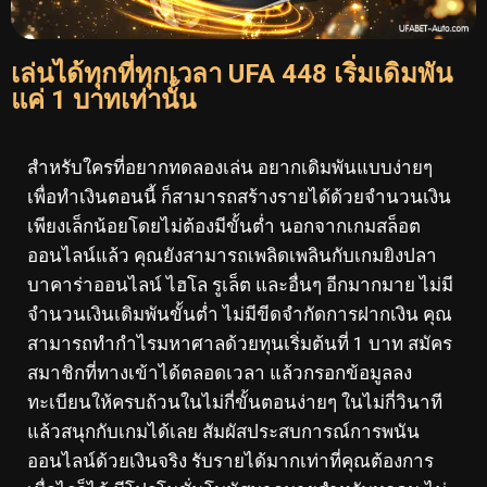
เล่นได้ทุกที่ทุกเวลา UFA 448 เริ่มเดิมพัน
แค่ 1 บาทเท่านั้น
สำหรับใครที่อยากทดลองเล่น อยากเดิมพันแบบง่ายๆ
เพื่อทำเงินตอนนี้ ก็สามารถสร้างรายได้ด้วยจำนวนเงิน
เพียงเล็กน้อยโดยไม่ต้องมีขั้นต่ำ นอกจากเกมสล็อต
ออนไลน์แล้ว คุณยังสามารถเพลิดเพลินกับเกมยิงปลา
บาคาร่าออนไลน์ ไฮโล รูเล็ต และอื่นๆ อีกมากมาย ไม่มี
จำนวนเงินเดิมพันขั้นต่ำ ไม่มีขีดจำกัดการฝากเงิน คุณ
สามารถทำกำไรมหาศาลด้วยทุนเริ่มต้นที่ 1 บาท สมัคร
สมาชิกที่ทางเข้าได้ตลอดเวลา แล้วกรอกข้อมูลลง
ทะเบียนให้ครบถ้วนในไม่กี่ขั้นตอนง่ายๆ ในไม่กี่วินาที
แล้วสนุกกับเกมได้เลย สัมผัสประสบการณ์การพนัน
ออนไลน์ด้วยเงินจริง รับรายได้มากเท่าที่คุณต้องการ