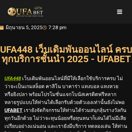
มิถุนายน 5, 2025
7:28 pm
UFA448 เว็บเดิมพันออนไลน์ ครบ
ทุกบริการชั้นนำ 2025 - UFABET
UFA448
เว็บเดิมพันออนไลน์ที่มีให้เลือกใช้บริการครบ ไม่
ว่าจะเป็นเกมสล็อต คาสิโน บาคาร่า แทงบอล แทงหวย
หรือยิงปลา พร้อมโปรโมชั่นแจกโบนัสเครดิตฟรีหลาก
หลายรูปแบบให้ท่านได้เลือกรับด้วยตัวเองเท่านั้นยังไม่พอ
UFABET
เรายังจัดกิจกรรมให้ท่านได้ร่วมสนุกลุ้นรางวัลกัน
ทุกวันอีกด้วย ไม่ว่าจะทุนน้อยหรือทุนหนาก็เล่นได้ไม่มีเสีย
เปรียบอย่างแน่นอน และเรายังมีบริการ ทดลองเล่น ให้ท่าน