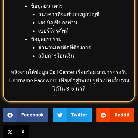
ข้อมูลธนาคาร
ธนาคารที่จะทำการผูกบัญชี
เลขบัญชีของท่าน
เบอร์โทรศัพท์
ข้อมูลธุรกรรม
จำนวนเครดิตที่ต้องการ
สลิปการโอนเงิน
หลังจากให้ข้อมูล Call Center เรียบร้อย สามารถรอรับ
Username Password เพื่อเข้าสู่ระบบ ยูฟ่าเบท เว็บตรง
ได้ใน 3-5 นาที
Facebook
Twitter
Reddit
X