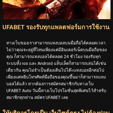
UFABET รองรับทุกแพลตฟอร์มการใช้งาน
ทางเว็บของเราสามารถแทงบอลบนมือถือได้ตลอดเวลา
ไม่ว่าคุณจะอยู่ที่ไหนเพียงแค่มีอินเตอร์เน็ตบนมือถือของ
คุณ ก็สามารถแทงบอลได้ตลอด 24 ชั่วโมง รองรับทุก
ระบบทั้ง ios และ Android แท็บเล็ตก็สามารถเล่นได้เช่น
เดียวกัน คุณไม่จำเป็นต้องเดินไปโต๊ะแทงบอลอีกต่อไป
เพียงแค่หยิบโทรศัพท์มือถือของคุณขึ้นมาก็สามารถแทง
บอลได้แล้ว หากต้องการสมัครสมาชิกกับทางเว็บ
UFABET Auto วันนี้ทางเว็บโปรโมชั่นสุดพิเศษไว้สำหรับ
สมาชิกทุกท่าน สมัคร UFABET เลย