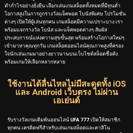
ทำกำไรอย่างยั่งยืน เลือกเล่นเกมสล็อตทั้งหมดที่มีทุนต่ำ
โอกาสสูงในการถูกรางวัลแจ็คพอต โบนัสพิเศษ โปรโมชั่น
ต่างๆ เปิดให้ผู้เล่นทุกคน เกมสล็อตมีความเปราะบาง เรา
พร้อมแจกรางวัล โบนัส และแจ็คพอตต่างๆ สัมผัส
ประสบการณ์แห่งความสุขขั้นสุด พร้อมสร้างโอกาสใหม่ๆ
เข้ามาหาคุณทุกวัน เกมสล็อตออนไลน์คุณภาพสูงที่ครอง
ใจนักเล่นเกมมาอย่างยาวนานบนเว็บไซต์สล็อตชื่อดัง
พร้อมเกมให้เลือกหลากหลาย
ใช้งานได้ลื่นไหลไม่มีสะดุดทั้ง iOS
และ Android เว็บตรง ไม่ผ่าน
เอเย่นต์
รับรางวัลเกมเดิมพันออนไลน์
UFA 777
เปิดให้สมาชิก
ทุกคน เครดิตฟรีสำหรับเล่นเกมสล็อตและคาสิโน