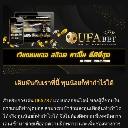
เดิมพันกับเราที่นี้ ทุนน้อยก็ทำกำไรได้
สำหรับการเล่น
UFA787
แทงบอลออนไลน์ ของผู้ที่ชอบใน
การเกมกีฬาฟุตบอล สามารถเข้าร่วมลงทุนเพื่อลุ้นทำกำไร
ได้จริง ทุนน้อยก็ทำกำไรได้ จึงไม่ต้องคิดมาก มีเทคนิคการ
เล่นเข้ามาช่วยเพื่อลดความผิดพลาด และเพิ่มช่องทางการ