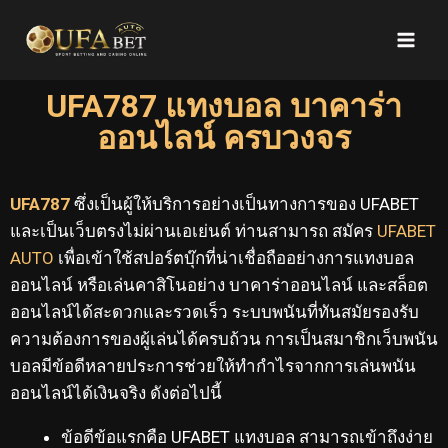
UFA787 แทงบอล บาคาร่า
ออนไลน์ ครบวงจร
UFA787
ซึ่งเป็นผู้ให้บริการอย่างเป็นทางการของ UFABET
และเป็นเว็บตรงไม่ผ่านเอเย่นต์ ท่านสามารถ สมัคร
UFABET
AUTO
เพื่อเข้าใช้สปอร์ตบุ๊กที่น่าเชื่อถืออย่างการแทงบอล
ออนไลน์ หรือเล่นคาสิโนอย่าง บาคาร่าออนไลน์ และสล็อต
ออนไลน์ได้สะดวกและรวดเร็ว ระบบพนันที่ทันสมัยรองรับ
ความต้องการของผู้เล่นได้ครบถ้วน การเป็นสมาชิกเว็บพนัน
บอลมีข้อดีหลายประการช่วยให้ทำกำไรจากการเล่นพนัน
ออนไลน์ได้เงินจริง ดังต่อไปนี้
ข้อดีข้อแรกคือ UFABET แทงบอล สามารถเข้าถึงง่าย