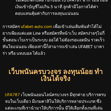
ไม่เคยเกิดกับสมาชิกของเว็บ UFA787 ฝาก โอน ถอน
เงินเข้าบัญชีไม่เกิน 5 นาที ลูกค้ามีโอกาสได้ค่า
ตอบแทนคุ้มค่ากับการลงทุนแน่นอน
การสมัคร
ufabet-auto.com
เพื่อเข้าเล่นเดิมพันทำได้ไม่
ยากเพียงแค่แอด Line หรือสมัครที่หน้าเว็บ สมัครง่ายๆไม่กี่
ขั้นตอน เว็บเราเป็นระบบ ออโต้ ไม่ต้องรอแอดมิน รวดเร็ว
ทันใจแน่นอน เพียงเท่านี้ก็สามารถเข้าเล่น UFABET บาคา
ร่า หรือ แทงบอล ได้แล้ว
เว็บพนันครบวงจร ลงทุนน้อย ทำ
เงินได้จริง
UFA787
เว็บพนันออนไลน์ครบวงจร มีทุกค่าย บริการครบ
จบในเว็บเดียว มีเกมคาสิโนให้บริการหลายประเภท ซึ่ง
แต่ละเกมที่เรานำมาให้บริการนั้น มีให้เลือกทั้งเกมที่เล่น