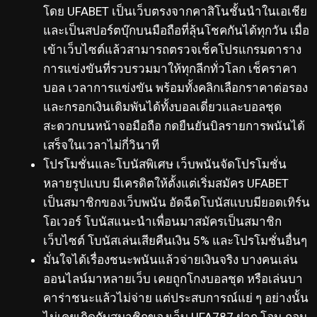
โดย UFABET เป็นเว็บตรงจากคาสิโนชั้นนำในเอเชีย
และเป็นสปอร์ตบุ๊กบนมือถือที่ลุ้นโชคกันได้ทุกวัน เมื่อ
เข้าเว็บไซต์แล้วสามารถตรวจเช็คโปรแกรมตาราง
การแข่งขันที่รวบรวมมาให้ทุกลีกทั่วโลก เช็คราคา
บอล เวลาการแข่งขัน พร้อมทั้งคลิกเลือกราคาต่อรอง
และกรอกเงินเดิมพันได้ทั้งบอลเดี่ยวและบอลชุด
สะดวกบนหน้าจอมือถือ กดยืนยันบิลรายการพนันได้
เสร็จในเวลาไม่กี่วินาที
โปรโมชั่นและโบนัสพิเศษ เว็บพนันจัดโปรโมชั่น
หลายรูปแบบ มีเครดิตให้ตั้งแต่เริ่มสมัคร UFABET
เป็นสมาชิกของเว็บพนัน อัดฉีดโบนัสแบบมียอดเทิร์น
โอเวอร์ โบนัสแนะนำเพื่อนมาสมัครเป็นสมาชิก
เว็บไซต์ โบนัสเล่นเสียคืนเงิน 5% และโปรโมชั่นอื่นๆ
มั่นใจได้เรื่องชนะพนันแล้วจ่ายเงินจริง บางคนเล่น
ออนไลน์มาหลายเว็บ เคยถูกโกงบอลชุด หรือเล่นบา
คาร่าชนะแล้วไม่จ่าย แต่ประสบการณ์แย่ ๆ อย่างนั้น