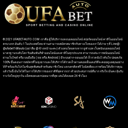
© 2021 UFABET-AUTO.COM เราคือ ผู้ให้บริการแทงบอลออนไลน์ สปอร์ตออนไลน์ คาสิโนออนไลน์
ครบวงจร อันดับ 1 ในประเทศไทย ท่านสามารถสมัครสมาชิกกับทางเว็บของเราได้ง่าย ๆ ที่ Line@ :
@ufabet168auto (อย่าลืม @ ข้างหน้านะคะ) ตัวแทนโดยตรงจาก ยูฟ่าเบท เว็บพนันบอลออนไลน์
มาตรฐานระดับโลก รับเดิมพันกีฬาออนไลน์และคาสิโนทุกประเภท สามารถเล่น การพนันออนไลน์
ผ่านเว็บไซต์ หรือ บนมือถือ ( ios หรือ Android ) มีระบบฝาก-ถอนออโต้ เร็วรวดฉับไวทันใจ ปลอดภัย
100% ขั้นตอนการสมัครที่ไม่ยุ่งยากและให้บริการได้รวดเร็วผ่านคอลเซ็นเตอร์ที่จะคอยดูแลคุณอย่าง
VIP พร้อมรับโปรโมชั่นสุดพิเศษสำหรับสมาชิกใหม่ แจกเครดิตฟรี โบนัสเพียบ เราพร้อมให้บริการคุณ
แล้ววันนี้ มั่นใจได้ในการให้บริการของเราดีที่สุดจากเรา ด้วยประสบการณ์ที่มาก จริงใจ มั่นคง ลุ้นรับ
รางวัลใหญ่ทุกวัน แจ็คพอตแตกบ่อยมากที่สุด เล่นได้ตลอด 24 ชั่วโมง