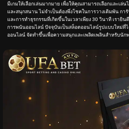
มีเกมให้เลือกเล่นมากมาย เพื่อให้คุณสามารถเลือกและเล่นได้ต
และสนุกสนาน ไม่จำเป็นต้องพึ่งโชคในการวางเดิมพัน การ
และการทำธุรกรรมที่เกิดขึ้นในเวลาเพียง 30 วินาที เรายิ
การพนันออนไลน์ ปัจจุบันเป็นสล็อตออนไลน์รูปแบบใหม่ที่
ออนไลน์ จัดทำขึ้นเพื่อความสนุกและเพลิดเพลินสำหรับนักพ