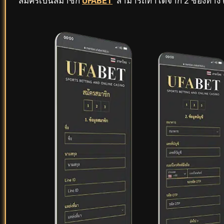
สมัครเป็นสมาชิก
UFABET
สามารถทำได้จาก 2 ช่องทาง คื