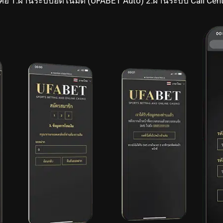
อ 1.ผ่านระบบอัตโนมัติ (UFABET Auto) 2.ผ่านระบบ Call Cen