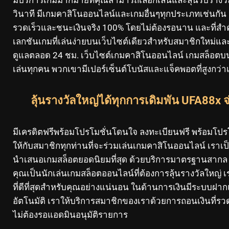
มีบริการเกมมากมายที่คุณสามารถเลือกเล่นและลุ้นรับรางว
วินาที มีเกมคาสิโนออนไลน์และเกมอื่นๆทุกประเภทเช่นกัน 
รวดเร็วและชนะเงินจริง 100% โดยไม่ต้องรอนาน และที่สำ
เลกชันเกมที่เล่นง่ายบนเว็บไซต์เดียวสำหรับสมาชิกใหม่แล
ดูแลตลอด 24 ชม. เว็บไซต์เกมคาสิโนออนไลน์ เกมสล็อตบนเว
เล่นทุกคน พวกเขามีเปอร์เซ็นต์โบนัสและแจ็คพอตที่สูงกว่า
ลุ้นรางวัลใหญ่ได้ทุกการเดิมพัน UFA88x จ
มีเครดิตฟรีพร้อมโปรโมชั่นโดนใจ ลงทะเบียนฟรี พร้อมโปร
ให้กับสมาชิกทุกท่านที่จะร่วมเล่นเกมคาสิโนออนไลน์ เราเป็น
นำเสนอเกมสล็อตยอดนิยมที่สุด ด้วยบริการมาตรฐานสากล 
คุณเป็นนักเล่นเกมสล็อตออนไลน์ที่ต้องการลุ้นรางวัลใหญ่
ที่ดีที่สุดสำหรับคุณอย่างแน่นอน ในด้านการเงินมีระบบฝ
อัตโนมัติ เราให้บริการสมาชิกของเราด้วยการถอนเงินที่รวด
ไม่ต้องรอแอดมินอนุมัติรายการ