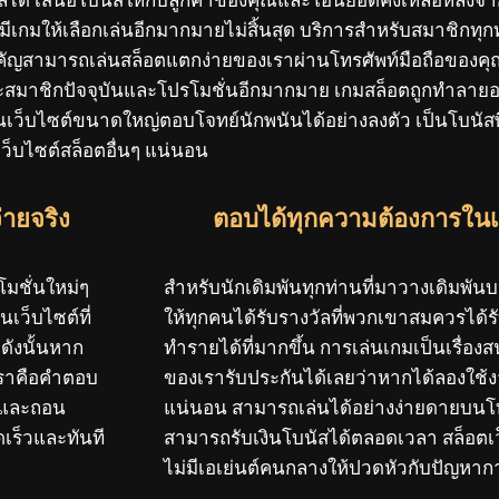
ัลได้ เสนอโบนัสให้กับลูกค้าของคุณและโอนยอดคงเหลือหลังจา
มีเกมให้เลือกเล่นอีกมากมายไม่สิ้นสุด บริการสำหรับสมาชิกทุ
คัญสามารถเล่นสล็อตแตกง่ายของเราผ่านโทรศัพท์มือถือของคุณ
ะสมาชิกปัจจุบันและโปรโมชั่นอีกมากมาย เกมสล็อตถูกทำลายอย่
็บไซต์ขนาดใหญ่ตอบโจทย์นักพนันได้อย่างลงตัว เป็นโบนัสพิเศ
เว็บไซต์สล็อตอื่นๆ แน่นอน
่ายจริง
ตอบได้ทุกความต้องการในเ
โมชั่นใหม่ๆ
สำหรับนักเดิมพันทุกท่านที่มาวางเดิมพั
เว็บไซต์ที่
ให้ทุกคนได้รับรางวัลที่พวกเขาสมควรได้ร
ดังนั้นหาก
ทำรายได้ที่มากขึ้น การเล่นเกมเป็นเรื่อ
 เราคือคำตอบ
ของเรารับประกันได้เลยว่าหากได้ลองใช้ง
ากและถอน
แน่นอน สามารถเล่นได้อย่างง่ายดายบนโท
เร็วและทันที
สามารถรับเงินโบนัสได้ตลอดเวลา สล็อตเว
ไม่มีเอเย่นต์คนกลางให้ปวดหัวกับปัญหา