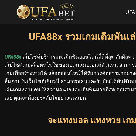
UFA
UFA88x รวมเกมเดิมพันเล่
UFA88x
เว็บไซต์บริการเกมเดิมพันออนไลน์ที่ดีที่สุด สัมผ
เว็บไซต์เกมสล็อตที่ไม่ใช่ของเอเจนซี่เอเย่นต์ตัวแทน สามารถ
เกมเพื่อสร้างรายได้ สล็อตออนไลน์ ได้รับการคัดสรรมาอย่าง
สิ้นภายในเว็บไซต์เดียวนี้ สามารถเล่นและรับเงินได้ทันทีโ
เล่นเกมหลายคนให้ความสนใจและเดิมพันมากที่สุด คุณสามารถ
เลย คุณจะต้องประทับใจอย่างแน่นอน
จะแทงบอล แทงหวย เกมสล