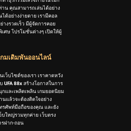
กทำธุรกรรมเสร็จภายในไม่กี่
กท่าน คุณสามารถเล่นได้อย่าง
ได้อย่างง่ายดาย เรามีคอล
างรวดเร็ว มีผู้จัดการคอย
ษ โปรโมชั่นต่างๆ เปิดให้ผู้
กมเดิมพันออนไลน์
นบนเว็บไซต์ของเรา เราคาดหวัง
ับ
UFA 88x
สร้างโอกาสในการ
งสนุกและเพลิดเพลิน เกมยอดนิยม
านแล้วจะต้องติดใจอย่าง
รศัพท์มือถือของคุณ และยัง
็บใหญ่รวมทุกค่าย เว็บตรง
การฝาก-ถอน