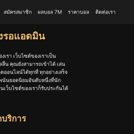
สมัครสมาชิก
ผลบอล 7M
ราคาบอล
ติดต่อเรา
้องรอแอดมิน
องเรา เว็บไซต์ของเราเป็น
ลื่น คุณยังสามารถเข้าได้ เล่น
ออนไลน์ได้ทุกที่ ทุกอย่างเสร็จ
นันยอดนิยมอันดับหนึ่งที่นัก
เว็บไซต์ของเราก็รับประกันได้
กบริการ