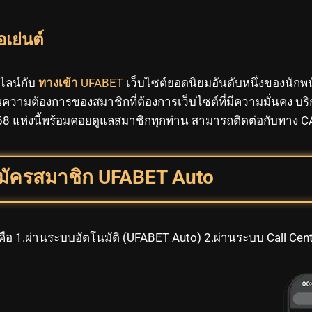
อเย่นต์
ไลน์กับ
ทางเข้า
UFABET
เว็บไซต์ยอดนิยมอันดับหนึ่งของนักพนั
วามต้องการของสมาชิกที่ต้องการเว็บไซต์ที่มีความมั่นคง บริ
68 แห่งนี้พร้อมคอยดูแลสมาชิกทุกท่าน สามารถติดต่อกับทาง
 สมัครสมาชิก UFABET Auto
อ 1.ผ่านระบบอัตโนมัติ (UFABET Auto) 2.ผ่านระบบ Call Cen