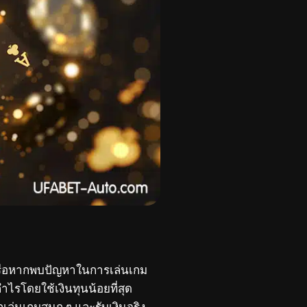
 หรือหากพบปัญหาในการเล่นเกม
ำไรโดยใช้เงินทุนน้อยที่สุด