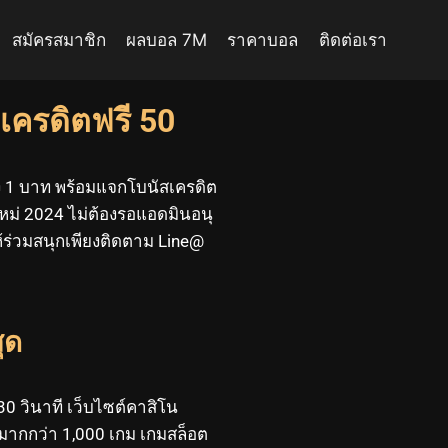
สมัครสมาชิก
ผลบอล 7M
ราคาบอล
ติดต่อเรา
เครดิตฟรี 50
ียง 1 บาท พร้อมแจกโบนัสเครดิต
ใหม่ 2024 ไม่ต้องรอแอดมินอนุ
ให้ร่วมสนุกเพียงติดตาม Line@
ุด
0 วินาที เว็บไซต์คาสิโน
มากกว่า 1,000 เกม เกมสล็อต