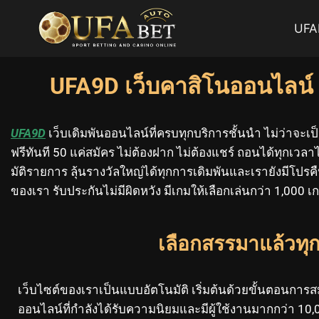
UFA
UFA9D เว็บคาสิโนออนไลน์ 
UFA9D
เว็บเดิมพันออนไลน์ที่ครบทุกบริการชั้นนำ ไม่ว่าจะเ
ฟรีทันที 50 แค่สมัคร ไม่ต้องฝาก ไม่ต้องแชร์ ถอนได้ทุกเวล
มัติรายการ ลุ้นรางวัลใหญ่ได้ทุกการเดิมพันและเรายังมีโปรคื
ของเรา รับประกันไม่มีผิดหวัง มีเกมให้เลือกเล่นกว่า 1,000 
เลือกสรรมาแล้วทุกเ
เว็บไซต์ของเราเป็นแบบอัตโนมัติ เริ่มต้นด้วยขั้นตอนการ
ออนไลน์ที่กำลังได้รับความนิยมและมีผู้ใช้งานมากกว่า 1