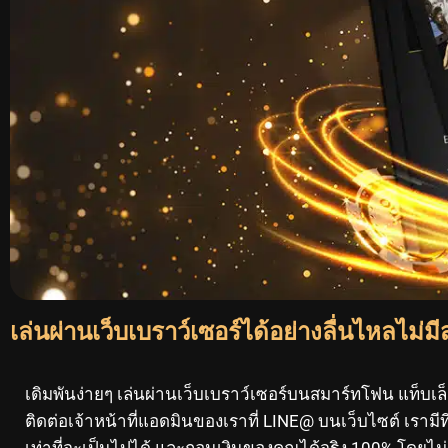
เล่นผ่านเว็บเบราว์เซอร์ได้อย่างลื่นไหลไม่มี
เดิมพันง่ายๆ เล่นผ่านเว็บเบราว์เซอร์บนสมาร์ทโฟน แท็
ติดต่อเจ้าหน้าที่แอดมินของเราที่ LINE@ บนเว็บไซต์ เรามี