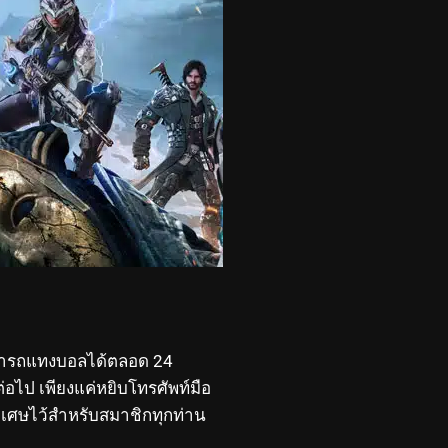
สามารถแทงบอลได้ตลอด 24
่อไป เพียงแค่หยิบโทรศัพท์มือ
ิเศษไว้สำหรับสมาชิกทุกท่าน