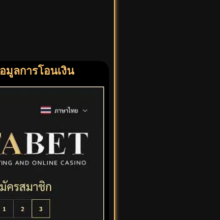
ข้อมูลการโอนเงิน