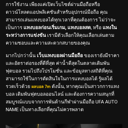
การใช้งาน เพียงแค่เปิดเว็บไซต์ผ่านมือถือหรือ
ดาวน์โหลดแอปพลิเคชันสำหรับอุปกรณ์มือถือ คุณ
สามารถเล่นแทงบอลได้ทุกเวลาที่คุณต้องการ ไม่ว่าจะ
เป็นการ
แทงบอลก่อนเริ่มเกม
,
แทงบอลสด
, หรือ
แทงใน
ระหว่างการแข่งขัน
เรามีตัวเลือกให้คุณเลือกเล่นตาม
ความชอบและความสะดวกสบายของคุณ
มากไปกว่านั้น
เว็บแทงบอลผ่านมือถือ
ของเรายังมีราคา
และอัตราต่อรองที่ดีที่สุด ค่าน้ำดีสุดในตลาดเดิมพัน
ฟุตบอล รวมไปถึงโปรโมชั่น และข้อมูลทางสถิติที่คุณ
สามารถใช้ในการตัดสินใจในการแทงบอลได้ รู้ผลได้
รวดเร็วด้วย
ดังนั้น, หากคุณเป็นสาวกการแทง
ผลบอล 7m
บอล เดิมพันฟุตบอลออนไลน์ และต้องการความสนุกที่
สมบูรณ์แบบจากการพันด้านกีฬาผ่านมือถือ UFA AUTO
NAME เป็นทางเลือกที่คุณไม่ควรพลาด