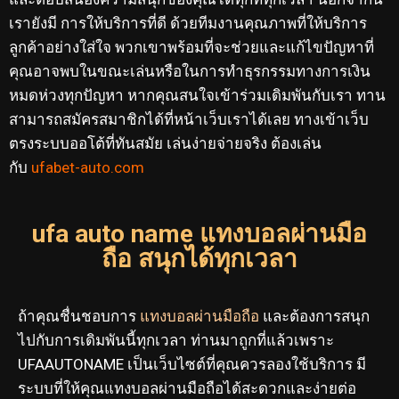
เรายังมี
การให้บริการที่ดี ด้วยทีมงานคุณภาพที่ให้บริการ
ลูกค้าอย่างใส่ใจ พวกเขาพร้อมที่จะช่วยและแก้ไขปัญหาที่
คุณอาจพบในขณะเล่นหรือในการทำธุรกรรมทางการเงิน
หมดห่วงทุกปัญหา หากคุณสนใจเข้าร่วมเดิมพันกับเรา ทาน
สามารถสมัครสมาชิกได้ที่หน้าเว็บเราได้เลย ทางเข้าเว็บ
ตรงระบบออโต้ที่ทันสมัย เล่นง่ายจ่ายจริง ต้องเล่น
กับ
ufabet-auto.com
ufa auto name แทงบอลผ่านมือ
ถือ สนุกได้ทุกเวลา
ถ้าคุณชื่นชอบการ
แทงบอลผ่านมือถือ
และต้องการสนุก
ไปกับการเดิมพันนี้ทุกเวลา ท่านมาถูกที่แล้วเพราะ
UFAAUTONAME เป็นเว็บไซต์ที่คุณควรลองใช้บริการ มี
ระบบที่ให้คุณแทงบอลผ่านมือถือได้สะดวกและง่ายต่อ