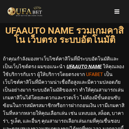
UFAAUTO NAME รวมเกมคาสิ
โน เว็บตรง ระบบอัตโนมัติ
ถ้าคุณกำลังมองหาเว็บไซต์คาสิโนที่มีระบบอัตโนมัติและ
เป็นเว็บไซต์ตรง ผมขอแนะนำ
UFAAUTO NAME
ให้คุณลอง
ใช้บริการกับเรา ผู้ให้บริการโดยตรงจาก
UFABET
เป็น
เว็บไซต์คาสิโนที่มีความน่าเชื่อถือสูงและมีความปลอดภัย
เป็นอย่างมาก ระบบอัตโนมัติของเรา ทำให้คุณสามารถเล่น
เกมคาสิโนได้โดยสะดวกและรวดเร็ว ไม่ต้องมีขั้นตอนซับ
ซ้อนในการสมัครสมาชิกหรือการฝากถอนเงิน เรา
มีเกมคาสิ
โนที่หลากหลายให้คุณเลือกเล่น เช่น แทงบอล
,
สล็อต, บาคา
ร่า, รูเล็ต, และอื่นๆ คุณสามารถเลือกเล่นเกมที่คุณชื่นชอบ
และตอบสนองความสนุกของคุณได้ทุกที่ทุกเวลา นอกจากนี้