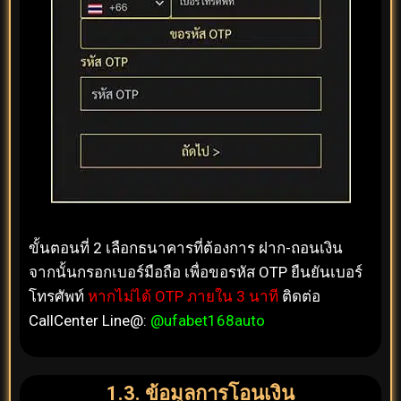
ขั้นตอนที่ 2 เลือกธนาคารที่ต้องการ ฝาก-ถอนเงิน
จากนั้นกรอกเบอร์มือถือ เพื่อขอรหัส OTP ยืนยันเบอร์
โทรศัพท์
หากไม่ได้ OTP ภายใน 3 นาที
ติดต่อ
CallCenter Line@:
@ufabet168auto
1.3. ข้อมูลการโอนเงิน