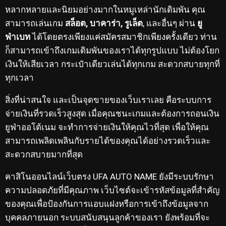
หลากหลายและนิยมอย่างมากในหมูเหล่านักเดิมพัน คุณ
สามารถเล่นเกม
สล็อต, บาคาร่า, รูเล็ต
, และอื่นๆ ผ่าน
ยู
ฟ่าเบท
ได้โดยตรงเพียงแค่สมัครสมาชิกเพียงครั้งเดียว ท่าน
ก็สามารถเข้าถึงเกมเดิมพันของเราได้ทุกรูปแบบ ไม่ต้องโยก
เงินให้เสียเวลา กระเป๋าเดียวเล่นได้ทุกเกม สะดวกสบายทุกที่
ทุกเวลา
สิ่งที่น่าสนใจ และเป็นจุดขายของเว็บเราเลย คือระบบการ
จ่ายเงินที่รวดเร็วสูงสุด เมื่อคุณชนะเกมและต้องการถอนเงิน
ยูฟ่าออโต้เนม จะทำการจ่ายเงินให้คุณไวที่สุด เพื่อให้คุณ
สามารถเพลิดเพลินกับรายได้ของคุณได้อย่างรวดเร็วและ
สะดวกสบายมากที่สุด
คาสิโนออนไลน์เว็บตรง UFA AUTO NAME ยังมีระบบรักษา
ความปลอดภัยที่มีคุณภาพ เว็บไซต์จะเข้ารหัสข้อมูลที่สำคัญ
ของคุณเพื่อป้องกันการแอบแฝงหรือการเข้าถึงข้อมูลจาก
บุคคลภายนอก ระบบสนับสนุนลูกค้าของเรา ยังพร้อมที่จะ