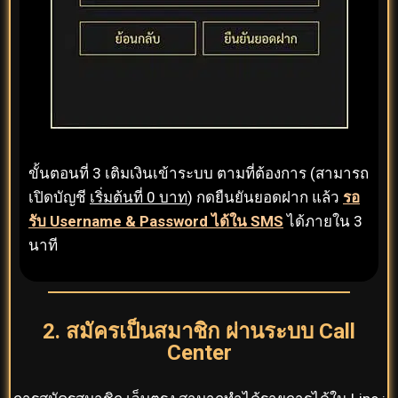
ขั้นตอนที่ 3 เติมเงินเข้าระบบ ตามที่ต้องการ (สามารถ
เปิดบัญชี
เริ่มต้นที่ 0 บาท
) กดยืนยันยอดฝาก แล้ว
รอ
รับ Username & Password ได้ใน SMS
ได้ภายใน 3
นาที
2. สมัครเป็นสมาชิก ผ่านระบบ Call
Center