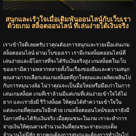
สนุกและเร้าใจเมื่อเดิมพันออนไลน์กับเว็บเรา
ด้วยเกม สล็อตออนไลน์ ที่เล่นง่ายได้เงินจริง
เราเข้าใจดีเลยครับว่าคุณต้องการสนุกและรวยเมื่อเล่นเกม
สล็อตออนไลน์ ผ่านเว็บของเรา เรามีเกมสล็อตออนไลน์ที่
เล่นง่ายและมีโอกาสที่จะได้รับเงินจริงสูง เกมสล็อตในเว็บ
ของเรามีความหลากหลายทั้งในเรื่องของธีมและความสนุก
คุณสามารถเลือกเล่นเกมสล็อตที่ถูกใจคุณและเพลิดเพลินไป
กับการหมุนวงล้อ ไม่ว่าคุณจะเป็นมือใหม่หรือมือเก่าในการ
เล่นเกมสล็อต เกมที่เราล้วนมีแต่เกมที่เล่นง่ายเข้าใจได้ไม่
ยาก และเรายังมี รีวิวสล็อต ให้คุณได้ทำความเข้าใจใน
แต่ละเกมที่คุณสนใจอีกด้วย เกมสล็อตออนไลน์ของเรายังมี
โอกาสที่จะได้รับเงินจริง เมื่อคุณชนะในเกม เราจะทำการ
จ่ายเงินให้คุณตามจำนวนเงินที่คุณชนะจ่ายแบบเต็ม
จำนวนไม่มีหัก หากคุณต้องการสนุกและต้องการทำเงินไป