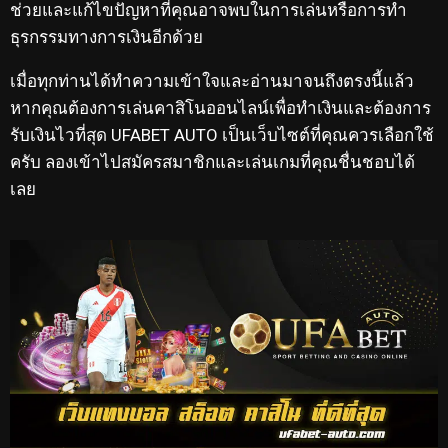
ช่วยและแก้ไขปัญหาที่คุณอาจพบในการเล่นหรือการทำ
ธุรกรรมทางการเงินอีกด้วย
เมื่อทุกท่านได้ทำความเข้าใจและอ่านมาจนถึงตรงนี้แล้ว
หากคุณต้องการเล่นคาสิโนออนไลน์เพื่อทำเงินและต้องการ
รับเงินไวที่สุด UFABET AUTO เป็นเว็บไซต์ที่คุณควรเลือกใช้
ครับ ลองเข้าไปสมัครสมาชิกและเล่นเกมที่คุณชื่นชอบได้
เลย