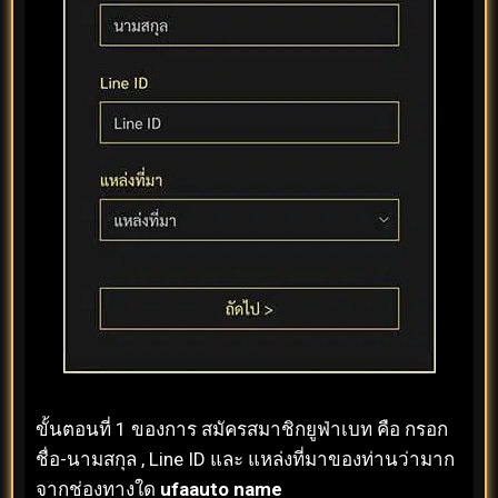
ขั้นตอนที่ 1 ของการ สมัครสมาชิกยูฟ่าเบท คือ กรอก
ชื่อ-นามสกุล , Line ID และ แหล่งที่มาของท่านว่ามาก
จากช่องทางใด
ufaauto name