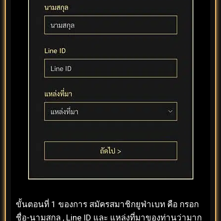
ขั้นตอนที่ 1 ของการ สมัครสมาชิกยูฟ่าเบท คือ กรอก
ชื่อ-นามสกุล , Line ID และ แหล่งที่มาของท่านว่ามาก