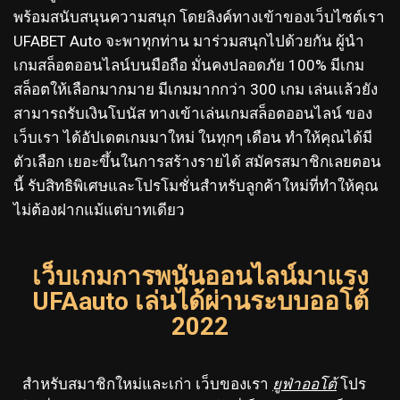
พร้อมสนับสนุนความสนุก โดยลิงค์ทางเข้าของเว็บไซต์เรา
UFABET Auto จะพาทุกท่าน มาร่วมสนุกไปด้วยกัน ผู้นำ
เกมสล็อตออนไลน์บนมือถือ มั่นคงปลอดภัย 100% มีเกม
สล็อตให้เลือกมากมาย มีเกมมากกว่า 300 เกม เล่นเเล้วยัง
สามารถรับเงินโบนัส ทางเข้าเล่นเกมสล็อตออนไลน์ ของ
เว็บเรา ได้อัปเดตเกมมาใหม่ ในทุกๆ เดือน ทำให้คุณได้มี
ตัวเลือก เยอะขึ้นในการสร้างรายได้ สมัครสมาชิกเลยตอน
นี้ รับสิทธิพิเศษและโปรโมชั่นสำหรับลูกค้าใหม่ที่ทำให้คุณ
ไม่ต้องฝากแม้แต่บาทเดียว
เว็บเกมการพนันออนไลน์มาแรง
UFAauto เล่นได้ผ่านระบบออโต้
2022
สำหรับสมาชิกใหม่และเก่า เว็บของเรา
ยูฟ่าออโต้
โปร