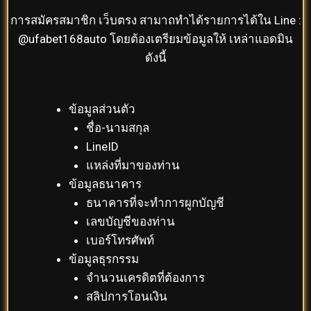
การสมัครสมาชิก เว็บตรง สามาถทำได้รายการได้ใน Line :
@ufabet168auto โดยต้องเตรียมข้อมูลให้ เหล่าแอดมิน
ดังนี้
ข้อมูลส่วนตัว
ชื่อ-นามสกุล
LineID
แหล่งที่มาของท่าน
ข้อมูลธนาคาร
ธนาคารที่จะทำการผูกบัญชี
เลขบัญชีของท่าน
เบอร์โทรศัพท์
ข้อมูลธุรกรรม
จำนวนเครดิตที่ต้องการ
สลิปการโอนเงิน