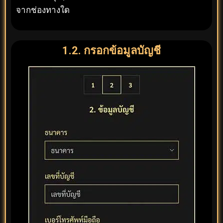
จากช่องทางใด
1.2. กรอกข้อมูลบัญชี