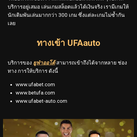
บริการอยู่เสมอ เล่นเกมสล็อตแล้วได้เงินจริง เรามีเกมให้
นักเดิมพันเล่นมากกว่า 300 เกม ซึ่งแต่ละเกมไม่ซ้ำกัน
เลย
ทางเข้า UFAauto
บริการของ
ยูฟ่าออโต้
สามารถเข้าถึงได้จากหลาย ช่อง
ทาง การให้บริการ ดังนี้
www.ufabet.com
www.betufa.com
www.ufabet-auto.com