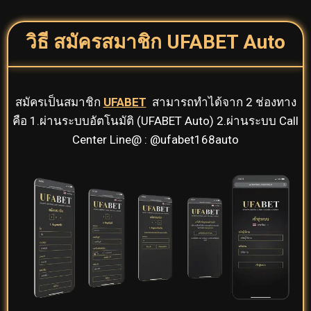
วิธี สมัครสมาชิก UFABET Auto
สมัครเป็นสมาชิก
UFABET
สามารถทำได้จาก 2 ช่องทาง
คือ 1.ผ่านระบบอัตโนมัติ (UFABET Auto) 2.ผ่านระบบ Call
Center Line@ : @ufabet168auto