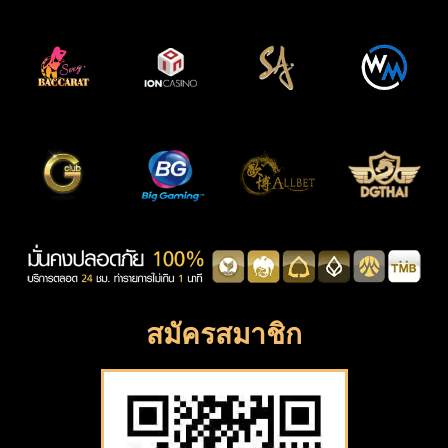
สมัครสมาชิก