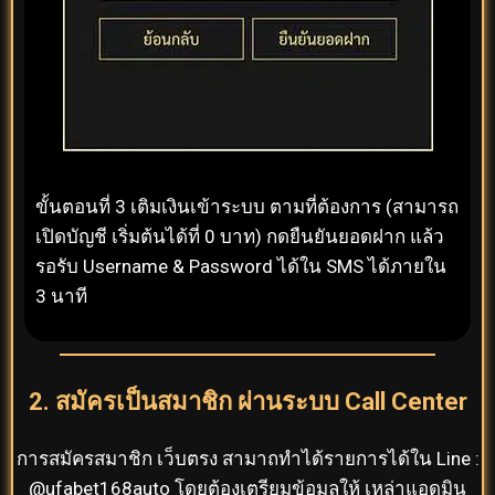
ขั้นตอนที่ 3 เติมเงินเข้าระบบ ตามที่ต้องการ (สามารถ
เปิดบัญชี เริ่มต้นได้ที่ 0 บาท) กดยืนยันยอดฝาก แล้ว
รอรับ Username & Password ได้ใน SMS ได้ภายใน
3 นาที
2. สมัครเป็นสมาชิก ผ่านระบบ Call Center
การสมัครสมาชิก เว็บตรง สามาถทำได้รายการได้ใน Line :
@ufabet168auto โดยต้องเตรียมข้อมูลให้ เหล่าแอดมิน