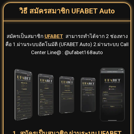
วิธี สมัครสมาชิก UFABET Auto
สมัครเป็นสมาชิก
UFABET
สามารถทำได้จาก 2 ช่องทาง
คือ 1.ผ่านระบบอัตโนมัติ (UFABET Auto) 2.ผ่านระบบ Call
Center Line@ : @ufabet168auto
1. สมัครเป็นสมาชิก ผ่านระบบ UFABET