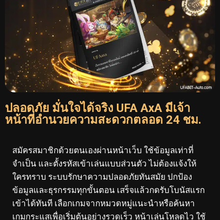
ปลอดภัย มั่นใจได้จริง UFA AxA มีเจ้า
หน้าที่อำนวยความสะดวกตลอด 24 ชม.
สมัครสมาชิกด้วยตนเองผ่านหน้าเว็บ ใช้ข้อมูลเท่าที่
จำเป็น และตั้งรหัสเข้าเล่นแบบส่วนตัว ไม่ต้องแจ้งให้
ใครทราบ ระบบรักษาความปลอดภัยทันสมัย ปกป้อง
ข้อมูลและธุรกรรมทุกขั้นตอน เสร็จแล้วกดรับโบนัสแรก
เข้าได้ทันที เลือกเกมจากหมวดหมู่แนะนำหรือค้นหา
เกมกระแสเพื่อเริ่มต้นอย่างรวดเร็ว หน้าเล่นโหลดไว ใช้