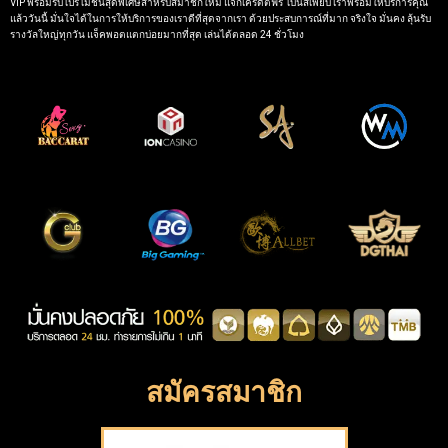
VIP พร้อมรับโปรโมชั่นสุดพิเศษสำหรับสมาชิกใหม่ แจกเครดิตฟรี โบนัสเพียบ เราพร้อมให้บริการคุณ
แล้ววันนี้ มั่นใจได้ในการให้บริการของเราดีที่สุดจากเรา ด้วยประสบการณ์ที่มาก จริงใจ มั่นคง ลุ้นรับ
รางวัลใหญ่ทุกวัน แจ็คพอตแตกบ่อยมากที่สุด เล่นได้ตลอด 24 ชั่วโมง
สมัครสมาชิก