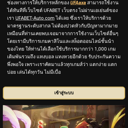
ช่องทางการให้บริการหลักของ
UFAaxa
สามารถใช้งาน
ได้ทันทีที่เว็บไซต์ UFABET เว็บตรง ไม่ผ่านเอเย่นต์ของ
เรา
UFABET-Auto.com
ได้เลย ซึ่งเราให้บริการด้วย
มาตรฐานระดับสากล ไม่ต้องปวดหัวกับปัญหามากมาย
เหมือนที่ท่านเคยพบเจอมาจากการใช้งานเว็บไซต์อื่นๆ
โดยเรามีบริการเกมคาสิโนและสล็อตออนไลน์ชั้นนำ
ของไทย ให้ท่านได้เลือกใช้บริการมากกว่า 1,000 เกม
เดิมพันรวมถึง แทงบอล แทงหวยอีกด้วย รับประกันความ
พึ่งพอใจ เพราะเราคัดมาแล้วทุกเกมส์ว่า แตกง่าย แตก
บ่อย เล่นได้ทุกวัน ไม่มีเบื่อ
เข้าสู่ระบบ