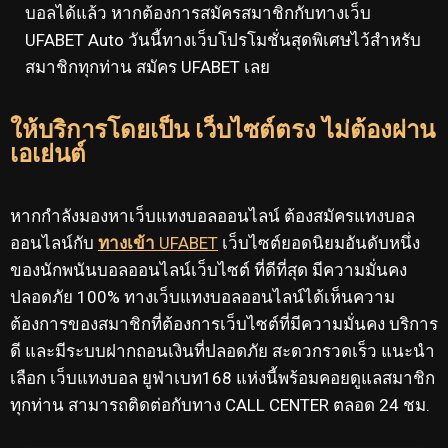
บอลได้แล้ว หากต้องการสมัครสมาชิกกับทางเว็บ
UFABET Auto วันนี้ทางเว็บโปรโมชั่นสุดพิเศษไว้สำหรับ
สมาชิกทุกท่าน สมัคร UFABET เลย
ให้บริการโดยเป็น เว็บไซต์ตรง ไม่ต้องผ่าน
เอเย่นต์
หากกำลังมองหาเว็บแทงบอลออนไลน์ ต้องสมัครแทงบอล
ออนไลน์กับ
ทางเข้า
UFABET
เว็บไซต์ยอดนิยมอันดับหนึ่ง
ของนักพนันบอลออนไลน์เว็บไซต์ ที่ดีที่สุด มีความมั่นคง
ปลอดภัย 100% ทางเว็บแทงบอลออนไลน์ได้เห็นความ
ต้องการของสมาชิกที่ต้องการเว็บไซต์ที่มีความมั่นคง บริการ
ดี และมีระบบฝากถอนเงินที่ปลอดภัย สะดวกรวดเร็ว แนะนำ
เลือก เว็บแทงบอล ยูฟ่าเบท168 แห่งนี้พร้อมคอยดูแลสมาชิก
ทุกท่าน สามารถติดต่อกับทาง CALL CENTER ตลอด 24 ชม.