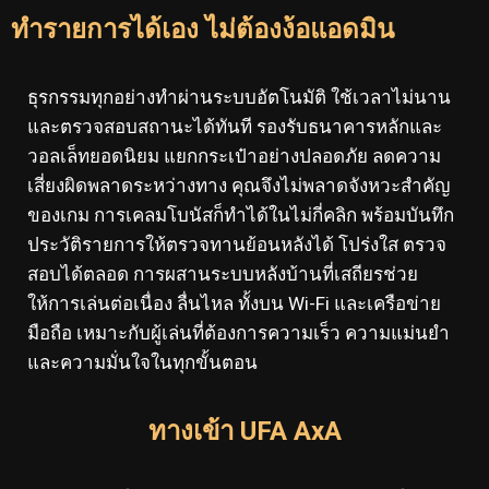
ทำรายการได้เอง ไม่ต้องง้อแอดมิน
ธุรกรรมทุกอย่างทำผ่านระบบอัตโนมัติ ใช้เวลาไม่นาน
และตรวจสอบสถานะได้ทันที รองรับธนาคารหลักและ
วอลเล็ทยอดนิยม แยกกระเป๋าอย่างปลอดภัย ลดความ
เสี่ยงผิดพลาดระหว่างทาง คุณจึงไม่พลาดจังหวะสำคัญ
ของเกม การเคลมโบนัสก็ทำได้ในไม่กี่คลิก พร้อมบันทึก
ประวัติรายการให้ตรวจทานย้อนหลังได้ โปร่งใส ตรวจ
สอบได้ตลอด การผสานระบบหลังบ้านที่เสถียรช่วย
ให้การเล่นต่อเนื่อง ลื่นไหล ทั้งบน Wi-Fi และเครือข่าย
มือถือ เหมาะกับผู้เล่นที่ต้องการความเร็ว ความแม่นยำ
และความมั่นใจในทุกขั้นตอน
ทางเข้า UFA AxA