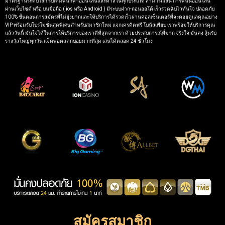
มาตรฐานระดับโลก รับเดิมพันกีฬาออนไลน์และคาสิโนทุกประเภท สามารถเล่น การพนันออนไลน์
ผ่านเว็บไซต์ หรือ บนมือถือ ( ios หรือ Android ) มีระบบฝาก-ถอนออโต้ เร็วรวดฉับไวทันใจ ปลอดภัย
100% ขั้นตอนการสมัครที่ไม่ยุ่งยากและให้บริการได้รวดเร็วผ่านคอลเซ็นเตอร์ที่จะคอยดูแลคุณอย่าง
VIP พร้อมรับโปรโมชั่นสุดพิเศษสำหรับสมาชิกใหม่ แจกเครดิตฟรี โบนัสเพียบ เราพร้อมให้บริการคุณ
แล้ววันนี้ มั่นใจได้ในการให้บริการของเราดีที่สุดจากเรา ด้วยประสบการณ์ที่มาก จริงใจ มั่นคง ลุ้นรับ
รางวัลใหญ่ทุกวัน แจ็คพอตแตกบ่อยมากที่สุด เล่นได้ตลอด 24 ชั่วโมง
สมัครสมาชิก