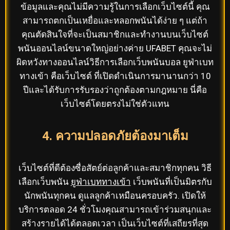
ข้อมูลและคุณไม่มีความรู้ในการเลือกเว็บไซต์นี้ คุณ
สามารถตกเป็นเหยื่อและหลอกพนันได้ง่าย ๆ แต่ถ้า
คุณตัดสินใจที่จะเป็นสมาชิกและทำงานบนเว็บไซต์
พนันออนไลน์ขนาดใหญ่อย่างค่าย UFABET คุณจะไม่
ผิดหวังทางออนไลน์วิธีการเลือกเว็บพนันบอล ยูฟ่าเบท
ทางเข้า คือเว็บไซต์ ที่เปิดดำเนินการมานานกว่า 10
ปีและได้รับการรับรองว่าถูกต้องตามกฎหมาย นี่คือ
เว็บไซต์โดยตรงไม่ใช่ตัวแทน
4. ความปลอดภัยต้องมาเต็ม
เว็บไซต์ที่ดีต้องซื่อสัตย์ต่อลูกค้าและสมาชิกทุกคน วิธี
เลือกเว็บพนัน
ยูฟ่าเบททางเข้า
เว็บพนันที่เป็นมิตรกับ
นักพนันทุกคน ดูแลลูกค้าเหมือนครอบครัว. เปิดให้
บริการตลอด 24 ชั่วโมงคุณสามารถเข้าร่วมสนุกและ
สร้างรายได้ได้ตลอดเวลา เป็นเว็บไซต์ที่เสถียรที่สุด