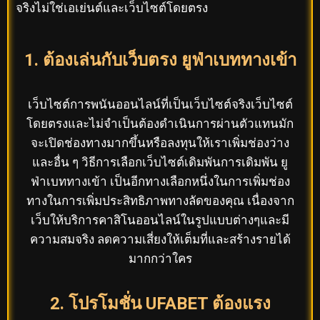
จริงไม่ใช่เอเย่นต์และเว็บไซต์โดยตรง
1. ต้องเล่นกับเว็บตรง ยูฟ่าเบททางเข้า
เว็บไซต์การพนันออนไลน์ที่เป็นเว็บไซต์จริงเว็บไซต์
โดยตรงและไม่จำเป็นต้องดำเนินการผ่านตัวแทนมัก
จะเปิดช่องทางมากขึ้นหรือลงทุนให้เราเพิ่มช่องว่าง
และอื่น ๆ
วิธีการเลือกเว็บไซต์เดิมพันการเดิมพัน ยู
ฟ่าเบททางเข้า เป็นอีกทางเลือกหนึ่งในการเพิ่มช่อง
ทางในการเพิ่มประสิทธิภาพทางลัดของคุณ
เนื่องจาก
เว็บให้บริการคาสิโนออนไลน์ในรูปแบบต่างๆและมี
ความสมจริง
ลดความเสี่ยงให้เต็มที่และสร้างรายได้
มากกว่าใคร
2. โปรโมชั่น UFABET ต้องแรง