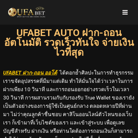
UFABET AUTO ฝาก-ถอน
อัตโนมัติ รวดเร็วทันใจ จ่ายเงิน
ไวที่สุด
UFABET ฝาก-ถอน ออโต้
ได้ตอกย้ำศิลปะในการทำธุรกรรม
เราขจัดอุปสรรคที่มีมาแต่เดิม ทำให้มั่นใจได้ว่าเวลาในการ
ฝากเพียง 10 วินาที และการถอนออกอย่างรวดเร็วในเวลา
30 วินาที การผสานรวมกับกับรองรับ True Wallet ของเรายัง
เป็นตัวอย่างของการผู้ใช้เป็นศูนย์กลาง ตลอดหลายปีที่ผ่าน
มา ไม่ว่าคุณลูกค้าชื่นชอบ คาสิโนออนไลน์ตัวไหนของเว็บ
เรา ก็เข้ามาที่เว็บไซต์ของเรา และเข้าสู่ระบบ เพื่อดูเลข
บัญชีสำหรับ ฝากเงิน หรือท่านใดต้องการถอนเงินก็สามารถ