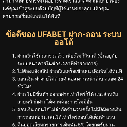
สามารถทำธุรกรรมได้อย่างรวดเร็วและสะดวกสบาย เพียง
แค่คุณเข้าสู่ระบบด้วยบัญชีผู้ใช้งานของคุณ แล้วคุณ
สามารถเริ่มเล่นพนันได้ทันที
ข้อดีของ UFABET ฝาก-ถอน ระบบ
ออโต้
ฝากเงินใช้เวลารวดเร็ว เพียงไม่กีวินาที (ขึ้นอยู่กับ
ระบบธนาคารในช่วงเวลาที่ทำรายการ)
ไม่ต้องแจ้งสลิป ฝากเงินเสร็จเข้าเล่น เดิมพันได้ทันที
ถอนเงิน ทำง่ายได้ด้วยตัวเอง ผ่านหน้าเว็บ ตลอด 24
ชั่วโมง
ฝาก ไม่มีขั้นต่ำ อยากฝากเท่าไหร่ก็ได้ และสำหรับ
สายหนักก็ฝากได้ตามต้องการไม่มีอั้น
ถอนเงิน ถอนได้ไม่จำกัดจำนวนครั้ง ไม่มีลิมิตวงเงิน
การถอนต่อวัน เล่นได้เท่าไหร่ถอนได้เต็มจำนวน
คืนยอดเสียทุกรายการเดิมพัน 5% โดยกดรับผ่าน