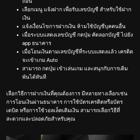
ถอน
เลือกเมนู แจ้งฝาก เพื่อรับเลขบัญชี สำหรับใช้ฝาก
เงิน
แจ้งเงื่อนไขการฝากเงิน ห้ามใช้บัญชีบุคคนอื่น
เมื่อระบบแสดงเลขบัญชี กดปุ่ม คัดลอกบัญชี ไปยัง
app ธนาคาร
เมื่อโอนเงินตามเลขบัญชีที่ระบบแสดงแล้ว เครดิต
จะเข้าเกม Auto
สามารถ กดปุ่ม เข้าเล่นเกม และสนุกกับการเดิม
พันได้ทันที
เลือกวิธีการฝากเงินที่คุณต้องการ มีหลายทางเลือกเช่น
การโอนเงินผ่านธนาคาร การใช้บัตรเครดิตหรือบัตร
เดบิต หรือการใช้วอลเล็ตเติมเงิน สามารถเลือกวิธีที่
สะดวกและปลอดภัยสำหรับคุณ