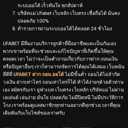
ระบบออโต้ เร็วทันใจ ทุกสัปดาห์
บริษัทแม่ Ufabet เว็บหลัก เว็บตรง เชื่อถือได้ มั่นคง
ปลอดภัย 100%
ทำรายการผ่านระบบออโต้ได้ตลอด 24 ชั่วโมง
UFABET มีทีมงานบริการลูกค้าที่มืออาชีพและเป็นกันเอง
พวกเขาพร้อมที่จะช่วยและแก้ไขปัญหาที่เกิดขึ้นให้คุณ
ตลอดเวลา ไม่ว่าจะเป็นคำถามเกี่ยวกับการฝาก-ถอนเงิน
หรือปัญหาอื่นๆ เราก็สามารถจัดการได้คุณได้เสมอ เว็บพนัน
ที่ดีที่
UFABET ฝาก ถอน ออโต้
ไม่มีขั้นต่ำ ถอนได้ไม่จำกัด
วงเงิน ฝากเท่าไหร่ ถอนเท่าไหร่ก็ได้ ทำได้ง่ายๆด้วยตัวท่าน
เอง สมัครกับเรา ยูฟ่าเบท เว็บตรง เว็บหลัก บริษัทแม่ ไม่ผ่าน
เอเย่นต์ เล่นง่าย มั่นใจ ปลอดภัย ไม่มีปิดหนี ไม่มีประวัติการ
โกง เราพร้อมดูแลสมาชิกทุกท่านอยากดีทุกช่วงเวลาที่คุณ
เดิมพันกับเว็บไซต์ของเราครับ