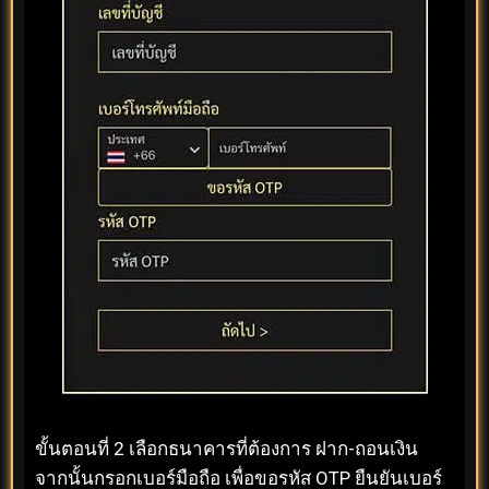
ขั้นตอนที่ 2 เลือกธนาคารที่ต้องการ ฝาก-ถอนเงิน
จากนั้นกรอกเบอร์มือถือ เพื่อขอรหัส OTP ยืนยันเบอร์