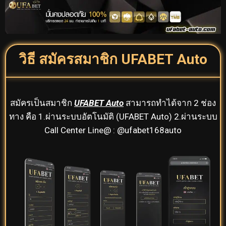
วิธี สมัครสมาชิก UFABET Auto
สมัครเป็นสมาชิก
UFABET Auto
สามารถทำได้จาก 2 ช่อง
ทาง คือ 1.ผ่านระบบอัตโนมัติ (UFABET Auto) 2.ผ่านระบบ
Call Center Line@ : @ufabet168auto