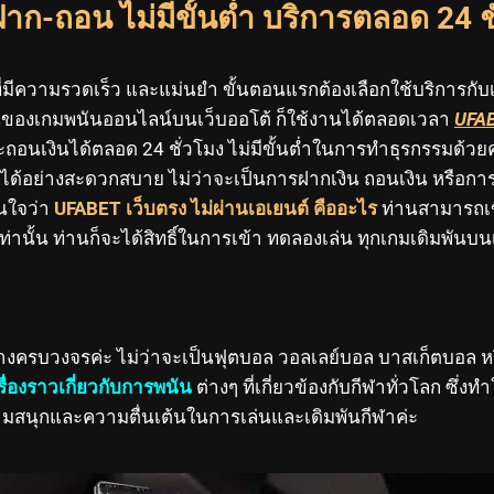
าก-ถอน ไม่มีขั้นต่ำ บริการตลอด 24 ช
่มีความรวดเร็ว และแม่นยำ ขั้นตอนแรกต้องเลือกใช้บริการกับเว็
ส่วนของเกมพนันออนไลน์บนเว็บออโต้ ก็ใช้งานได้ตลอดเวลา
UFA
นได้ตลอด 24 ชั่วโมง ไม่มีขั้นต่ำในการทำธุรกรรมด้วยค่ะ เ
อย่างสะดวกสบาย ไม่ว่าจะเป็นการฝากเงิน ถอนเงิน หรือการสอบ
่นใจว่า
UFABET เว็บตรง ไม่ผ่านเอเยนต์ คืออะไร
ท่านสามารถเข
ท่านั้น ท่านก็จะได้สิทธิ์ในการเข้า ทดลองเล่น ทุกเกมเดิมพันบน
างครบวงจรค่ะ ไม่ว่าจะเป็นฟุตบอล วอลเลย์บอล บาสเก็ตบอล หร
ื่องราวเกี่ยวกับการพนัน
ต่างๆ ที่เกี่ยวข้องกับกีฬาทั่วโลก ซึ
มความสนุกและความตื่นเต้นในการเล่นและเดิมพันกีฬาค่ะ