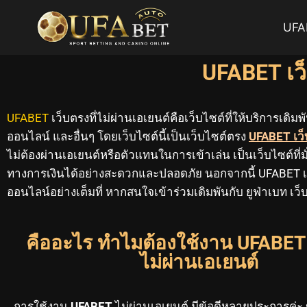
UFA
UFABET เว็
UFABET
เว็บตรงที่ไม่ผ่านเอเยนต์คือเว็บไซต์ที่ให้บริกา
ออนไลน์ และอื่นๆ โดยเว็บไซต์นี้เป็นเว็บไซต์ตรง
UFABET เว็
ไม่ต้องผ่านเอเยนต์หรือตัวแทนในการเข้าเล่น เป็นเว็บไซต์ที่
ทางการเงินได้อย่างสะดวกและปลอดภัย นอกจากนี้ UFABET เ
ออนไลน์อย่างเต็มที่ หากสนใจเข้าร่วมเดิมพันกับ ยูฟ่าเบท เ
คืออะไร ทำไมต้องใช้งาน UFABET 
ไม่ผ่านเอเยนต์
การใช้งาน
UFABET
ไม่ผ่านเอเยนต์ มีข้อดีหลายประการค่ะ