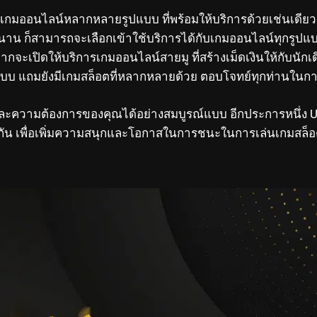
้งยังมีเกมออนไลน์หลากหลายรูปแบบ ที่พร้อมให้บริการด้วยเช่นเด
ไม่นาน ก็สามารถจะเลือกเข้าใช้บริการได้กับเกมออนไลน์ทุกรูปแ
มากจะเปิดให้บริการเกมออนไลน์สายมู ที่สร้างเม็ดเงินให้กับน
ูปแบบ แถมยังมีเกมสล็อตที่หลากหลายด้วย ตอบโจทย์ทุกท่านในก
และความต้องการของคุณได้อย่างสมบูรณ์แบบ อีกประการหนึ่ง U
่นกัน เพื่อเพิ่มความสนุกและโอกาสในการชนะในการเล่นเกมสล