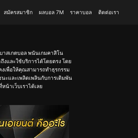
สมัครสมาชิก
ผลบอล 7M
ราคาบอล
ติดต่อเรา
นันบาสเกตบอล พนันเกมคาสิโน
ถึงและใช้บริการได้โดยตรง โดย
่นคงเพื่อให้คุณสามารถทำธุรกรรม
ชนะและเพลิดเพลินกับการเดิมพัน
่หน้าเว็บเราได้เลย