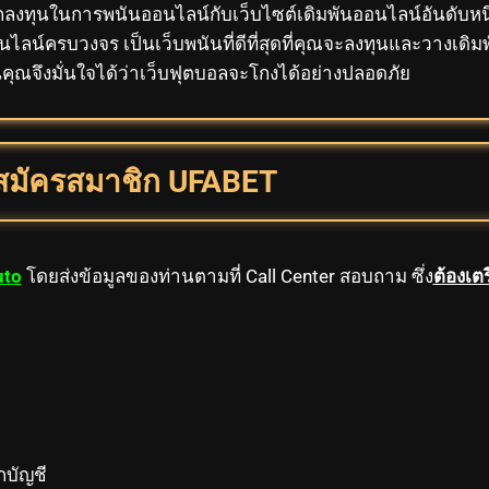
ลือกลงทุนในการพนันออนไลน์กับเว็บไซต์เดิมพันออนไลน์อันดับหน
อนไลน์ครบวงจร เป็นเว็บพนันที่ดีที่สุดที่คุณจะลงทุนและวางเด
ั้นคุณจึงมั่นใจได้ว่าเว็บฟุตบอลจะโกงได้อย่างปลอดภัย
สมัครสมาชิก UFABET
uto
โดยส่งข้อมูลของท่านตามที่ Call Center สอบถาม ซึ่ง
ต้องเต
กบัญชี