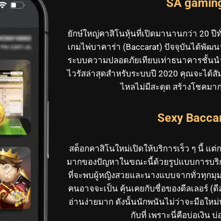
SA gamin
ยักษ์ใหญ่คาสิโนหุ้นที่เปิดมานานกว่า 20 ปีท
เกมไพ่บาคาร่า (Baccarat) ปัจจุบันได้พัฒน
ระบบความปลอดภัยเทียบเท่าธนาคารชั้นน
ไวรัสล่าสุดสำหรับระบบปี 2020 คุณจะได้สัม
ไหลไม่มีสะดุด สร้างโชคมา
Sexy Bacca
สต็อกคาสิโนใหม่เปิดให้บริการเร็ว ๆ นี้ แต่
มากของปัญหาในขณะนี้ด้วยรูปแบบการบริการท
ที่จะพบผู้หญิงสวยและนางแบบจากทั่วทุกมุม
คนอาจจะเป็น คุ้นเคยกับชื่อของดีลเลอร์ (ดีล
อ่านง่ายมาก ดังนั้นนักพนันไม่ว่าจะมือใหม่หร
กับที่ เพราะนี่คือบ่อเงิน บ