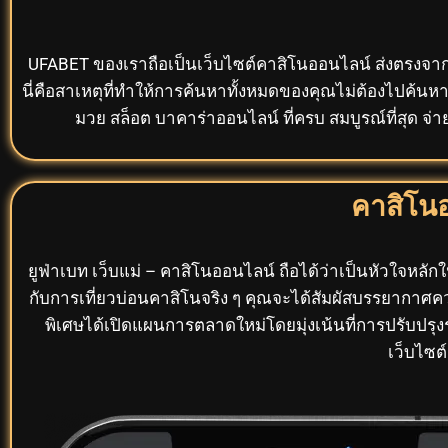
UFABET ของเราถือเป็นเว็บไซต์คาสิโนออนไลน์ ส่งตรงจากเ
นี่คือสาเหตุที่ทำให้การค้นหาทั้งหมดของคุณไม่ต้องไปค้นห
มวย สล็อต บาคาร่าออนไลน์ ที่ครบ สมบูรณ์ที่สุด จ่า
คาสิโนอ
ยูฟ่าเบท เว็บแม่ – คาสิโนออนไลน์ ถือได้ว่าเป็นหัวใจหลั
กับการเที่ยวบ่อนคาสิโนจริง ๆ คุณจะได้สัมผัสบรรยากาศคว
พิเศษได้เปิดแผนการตลาดใหม่โดยมุ่งเน้นที่การปรับปรุงร
เว็บไซต์