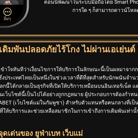
ตอนนี้พัฒนาในระบบมือถือโดย Smart Phone 
การใด ๆ ก็สามารถดาวน์โหลด
 เดิมพันปลอดภัยไร้โกง ไม่ผ่านเอเย่นต์
เข้าใจทันทีว่าเงื่อนไขการให้บริการในลักษณะนี้เป็นผลมาจา
่งประเทศไทยเป็นหนึ่งในช่วงเวลาที่ดีที่สุดสำหรับนักพนันจ
นโลกนี้ได้กลายเป็นธุรกิจที่เปิดให้บริการเหมือนบนอินเทอร์เน็ต
นเว็บไซต์นี้เป็นไปได้อย่างถูกกฎหมาย ผู้ประกอบการต้องกำหน
BET (เว็บไซต์แม่ในกัมพูชา) สำหรับตัวแทนหรือคนกลางที่เป็
ี่ให้บริการและช่วยเหลือสมาชิกในการเข้าถึงการเดิมพันเท่านั้
จุดเด่นของ ยูฟ่าเบท เว็บแม่