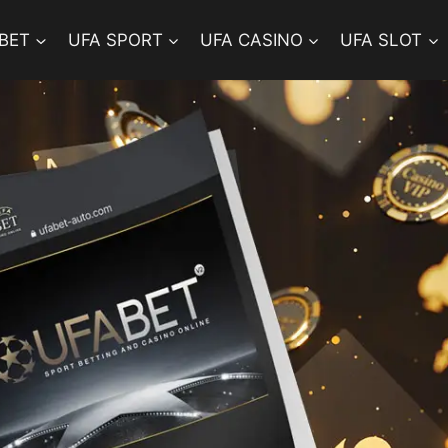
BET
UFA SPORT
UFA CASINO
UFA SLOT