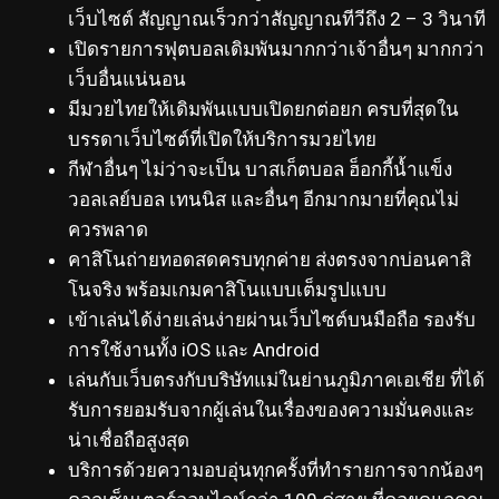
เว็บไซต์ สัญญาณเร็วกว่าสัญญาณทีวีถึง 2 – 3 วินาที
เปิดรายการฟุตบอลเดิมพันมากกว่าเจ้าอื่นๆ มากกว่า
เว็บอื่นแน่นอน
มีมวยไทยให้เดิมพันแบบเปิดยกต่อยก ครบที่สุดใน
บรรดาเว็บไซต์ที่เปิดให้บริการมวยไทย
กีฬาอื่นๆ ไม่ว่าจะเป็น บาสเก็ตบอล ฮ็อกกี้น้ำแข็ง
วอลเลย์บอล เทนนิส และอื่นๆ อีกมากมายที่คุณไม่
ควรพลาด
คาสิโนถ่ายทอดสดครบทุกค่าย ส่งตรงจากบ่อนคาสิ
โนจริง พร้อมเกมคาสิโนแบบเต็มรูปแบบ
เข้าเล่นได้ง่ายเล่นง่ายผ่านเว็บไซต์บนมือถือ รองรับ
การใช้งานทั้ง iOS และ Android
เล่นกับเว็บตรงกับบริษัทแม่ในย่านภูมิภาคเอเชีย ที่ได้
รับการยอมรับจากผู้เล่นในเรื่องของความมั่นคงและ
น่าเชื่อถือสูงสุด
บริการด้วยความอบอุ่นทุกครั้งที่ทำรายการจากน้องๆ