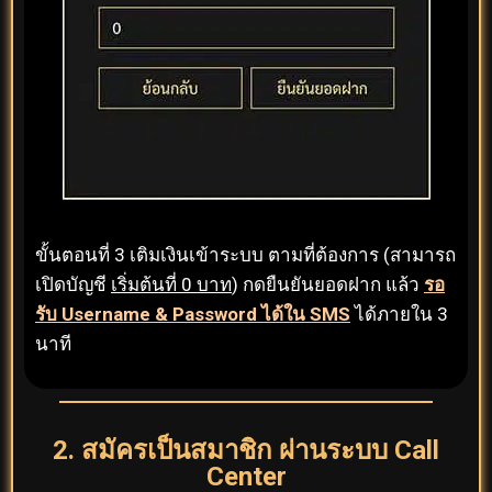
ขั้นตอนที่ 3 เติมเงินเข้าระบบ ตามที่ต้องการ (สามารถ
เปิดบัญชี
เริ่มต้นที่ 0 บาท
) กดยืนยันยอดฝาก แล้ว
รอ
รับ Username & Password ได้ใน SMS
ได้ภายใน 3
นาที
2. สมัครเป็นสมาชิก ผ่านระบบ Call
Center