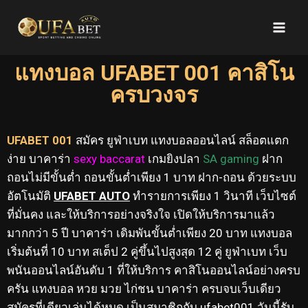
แทงบอล UFABET 001 คาสิโน
ครบวงจร
UFABET 001
สมัคร ยูฟ่าเบท แทงบอลออนไลน์ สล็อตแตก
ง่าย บาคาร่า
sexy baccarat
เกมยิงปลา
SA gaming
ฝาก
ถอนไม่มีขั้นต่ำ ถอนขั้นต่ำเพียง 1 บาท ฝาก-ถอน ด้วยระบบ
อัตโนมัติ
UFABET AUTO
ทำรายการเพียง 1 วินาที เว็บไซต์
ที่มั่นคง และให้บริการอย่างจริงใจ เปิดให้บริการมาแล้ว
มากกว่า 5 ปี บาคาร่า เดิมพันขั้นต่ำเพียง 20 บาท แทงบอล
เริ่มต้นที่ 10 บาท สเต็ป 2 คู่ขึ้นไปสูงสุด 12 คู่ ยูฟ่าเบท เว็บ
พนันออนไลน์อันดับ 1 ที่ให้บริการ คาสิโนออนไลน์อย่างครบ
ครัน แทงบอล หวย มวย ไก่ชน บาคาร่า ครบจบเว็บเดียว
สมัครที่เดียวเล่นได้หมด เป็นสมาชิกกับ ufabet001 วันนี้รับ