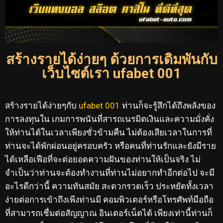
สร้างรายได้ง่ายๆ ด้วยการเดิมพันกับ
เว็บไซต์เรา ufabet 001
สร้างรายได้ง่ายๆกับ
ufabet 001
ท่านก็จะรู้สึกได้ถึงพลังของ
การลงทุนใน เกมการพนันที่สารถเนรมิตเงินและความมั่งคั่ง
ให้ท่านได้ในเวลาเพียงชั่วข้ามคืน ไม่ต้องเสียเวลาในการที่
ท่านจะได้พักผ่อนอยู่ครอบครัว หรือคนที่ท่านรักและยังมีราย
ได้เหลือเฟือที่จะต่อยอดความฝันของท่านให้เป็นจริง ไม่
จำเป็นว่าท่านจะต้องทำงานที่ท่านไม่อยากทำอีกต่อไป จะมี
อะไรดีกว่านี้ ความทันสมัย สะดวกรวดเร็ว ประหยัดทั้งเวลา
ง่ายต่อการเข้าถึงเพีงท่านมี คอมพิวเตอร์หรือโทรศัพท์มือถือ
ที่สามารถเชื่มต่อสัญญาณ อินเตอร์เน็ตได้ เพียงเท่านี้ท่านก็