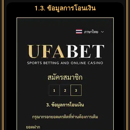
1.3. ข้อมูลการโอนเงิน