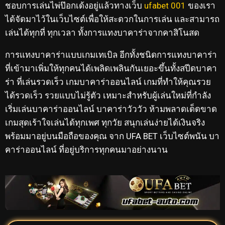
ชอบการเล่นไพ่ป๊อกเด้งอยู่แล้วทางเว็บ
ufabet 001
ของเรา
ได้จัดมาไว้ในเว็บไซต์เพื่อให้สะดวกในการเล่น และสามารถ
เล่นได้ทุกที่ ทุกเวลา ทั้งการแทงบาคาร่าจากคาสิโนสด
การแทงบาคาร่าแบบเกมเทเบิล อีกทั้งชนิดการแทงบาคาร่า
ที่เข้ามาเพิ่มให้ทุกคนได้เพลิดเพลินกันเยอะขึ้นทั้งสปีดบาคา
ร่า ที่เล่นรวดเร็ว เกมบาคาร่าออนไลน์ เกมที่ทำให้คุณรวย
ได้รวดเร็ว รวยแบบไม่รู้ตัว เหมาะสำหรับผู้เล่นใหม่ที่กำลัง
เริ่มเล่นบาคาร่าออนไลน์ บาคาร่าวัววัว ห้ามพลาดเด็ดขาด
เกมสุดเร้าใจเล่นได้ทุกเพศ ทุกวัย สนุกเล่นง่ายได้เงินจริง
พร้อมมาอยู่บนมือถือของคุณ จาก UFA BET เว็บไซต์พนัน บา
คาร่าออนไลน์ ที่อยู่บริการทุกคนมาอย่างนาน