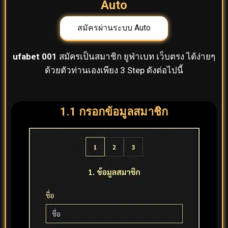
Auto
สมัครผ่านระบบ Auto
ufabet 001
สมัครเป็นสมาชิก ยูฟ่าเบท เว็บตรง ได้ง่ายๆ
ด้วยตัวท่านเองเพียง 3 Step ดังต่อไปนี้
1.1 กรอกข้อมูลสมาชิก