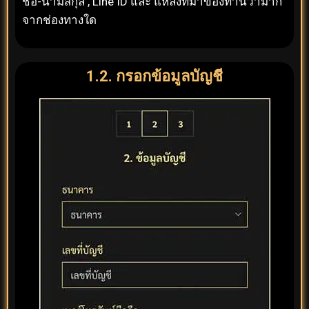
ชื่อ-นามสกุล , Line ID และ แหล่งที่มาของท่านว่ามาก
จากช่องทางใด
1.2. กรอกข้อมูลบัญชี