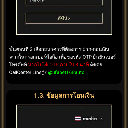
ขั้นตอนที่ 2 เลือกธนาคารที่ต้องการ ฝาก-ถอนเงิน
จากนั้นกรอกเบอร์มือถือ เพื่อขอรหัส OTP ยืนยันเบอร์
โทรศัพท์
หากไม่ได้ OTP ภายใน 3 นาที
ติดต่อ
CallCenter Line@:
@ufabet168auto
1.3. ข้อมูลการโอนเงิน