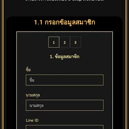
1.1 กรอกข้อมูลสมาชิก