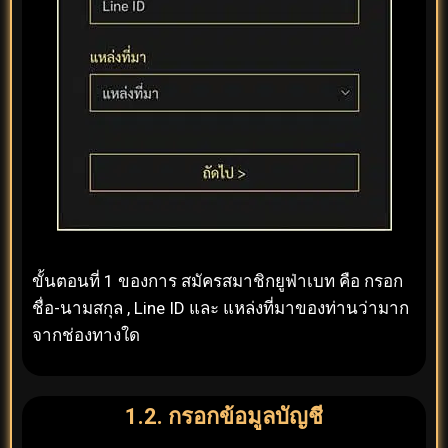
ขั้นตอนที่ 1 ของการ สมัครสมาชิกยูฟ่าเบท คือ กรอก
ชื่อ-นามสกุล , Line ID และ แหล่งที่มาของท่านว่ามาก
จากช่องทางใด
1.2. กรอกข้อมูลบัญชี