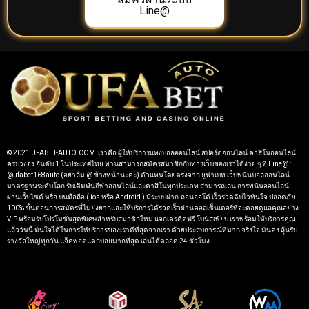
Line@
© 2021 UFABET-AUTO.COM เราคือ ผู้ให้บริการแทงบอลออนไลน์ สปอร์ตออนไลน์ คาสิโนออนไลน์
ครบวงจร อันดับ 1 ในประเทศไทย ท่านสามารถสมัครสมาชิกกับทางเว็บของเราได้ง่าย ๆ ที่ Line@ :
@ufabet168auto (อย่าลืม @ ข้างหน้านะคะ) ตัวแทนโดยตรงจาก ยูฟ่าเบท เว็บพนันบอลออนไลน์
มาตรฐานระดับโลก รับเดิมพันกีฬาออนไลน์และคาสิโนทุกประเภท สามารถเล่น การพนันออนไลน์
ผ่านเว็บไซต์ หรือ บนมือถือ ( ios หรือ Android ) มีระบบฝาก-ถอนออโต้ เร็วรวดฉับไวทันใจ ปลอดภัย
100% ขั้นตอนการสมัครที่ไม่ยุ่งยากและให้บริการได้รวดเร็วผ่านคอลเซ็นเตอร์ที่จะคอยดูแลคุณอย่าง
VIP พร้อมรับโปรโมชั่นสุดพิเศษสำหรับสมาชิกใหม่ แจกเครดิตฟรี โบนัสเพียบ เราพร้อมให้บริการคุณ
แล้ววันนี้ มั่นใจได้ในการให้บริการของเราดีที่สุดจากเรา ด้วยประสบการณ์ที่มาก จริงใจ มั่นคง ลุ้นรับ
รางวัลใหญ่ทุกวัน แจ็คพอตแตกบ่อยมากที่สุด เล่นได้ตลอด 24 ชั่วโมง