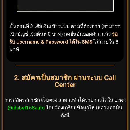
ขั้นตอนที่ 3 เติมเงินเข้าระบบ ตามที่ต้องการ (สามารถ
เปิดบัญชี
เริ่มต้นที่ 0 บาท
) กดยืนยันยอดฝาก แล้ว
รอ
รับ Username & Password ได้ใน SMS
ได้ภายใน 3
นาที
2. สมัครเป็นสมาชิก ผ่านระบบ Call
Center
การสมัครสมาชิก เว็บตรง สามาถทำได้รายการได้ใน Line :
@ufabet168auto
โดยต้องเตรียมข้อมูลให้ เหล่าแอดมิน
ดังนี้