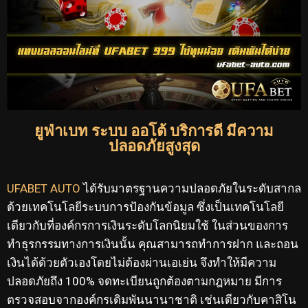
ยูฟ่าเบท ระบบ ออโต้ บริการดี มีความ
ปลอดภัยสูงสุด
UFABET AUTO
ได้รับมาตรฐานความปลอดภัยในระดับสากล
ด้วยเทคโนโลยีระบบการป้องกันข้อมูล ซึ่งเป็นเทคโนโลยี
เดียวกับที่องค์กรการเงินระดับโลกนิยมใช้ ในส่วนของการ
ทำธุรกรรมทางการเงินนั้น คุณสามารถทำการฝาก และถอน
เงินได้ด้วยตัวเองโดยไม่ต้องผ่านเอเย่น จึงทำให้มีความ
ปลอดภัยถึง 100% จดทะเบียนถูกต้องตามกฎหมาย มีการ
ตรวจสอบจากองค์กรเดิมพันนานาชาติ เช่นเดียวกับคาสิโน