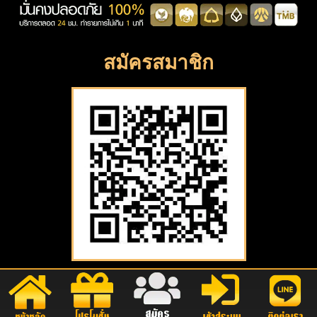
สมัครสมาชิก