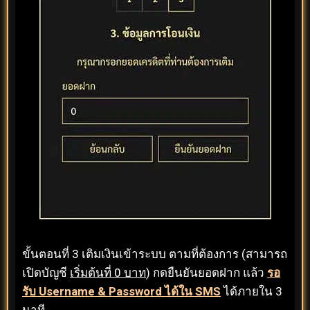
ขั้นตอนที่ 3 เติมเงินเข้าระบบ ตามที่ต้องการ (สามารถ
เปิดบัญชี
เริ่มต้นที่ 0 บาท
) กดยืนยันยอดฝาก แล้ว
รอ
รับ Username & Password ได้ใน SMS
ได้ภายใน 3