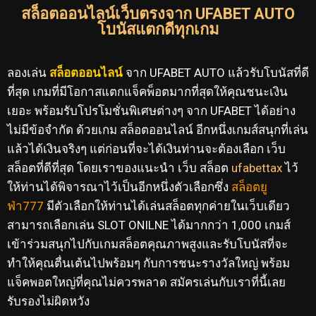
สล็อตออนไลน์เว็บตรงจาก UFABET AUTO
โบนัสแตกดีทุกเกม
ลองเล่น
สล็อตออนไลน์
จาก UFABET AUTO แล้วรับโบนัสที่ดี
ที่สุด เกมที่มีโอกาสแตกแจ็คพ็อตมากที่สุดให้คุณชนะเงิน
เยอะ พร้อมรับโปรโมชั่นพิเศษต่างๆ จาก UFABET ได้อย่าง
ไม่มีข้อจำกัด ด้วยเกม สล็อตออนไลน์ อีกหนึ่งเกมส์สนุกที่เล่น
แล้วได้เงินจริงๆ แต่ก่อนที่จะได้เงินท่านจะต้องเลือก เว็บ
สล็อตที่ดีที่สุด โดยเราของแนะนำ เว็บ สล็อต
ufabettax
ไว้
ให้ท่านได้พิจารณาไว้เป็นอีกหนึ่งตัวเลือกซึ่ง
สล็อตยู
ฟ่า777
มีตัวเลือกให้ท่านได้เล่นสล็อตทุกค่ายในเว็บเดียว
สามารถเลือกเล่น SLOT ONILNE ได้มากกว่า 1,000 เกมส์
เข้าร่วมสนุกไปกับเกมสล็อตคุณภาพสูงและรับโบนัสที่จะ
ทำให้คุณตื่นเต้นไปพร้อมๆ กับการชนะรางวัลใหญ่ พร้อม
แจ็คพอตใหญ่ที่คุณไม่ควรพลาด สมัครเล่นกับเราที่นี้เลย
รับรองไม่ผิดหวัง