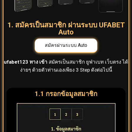
1. สมัครเป็นสมาชิก ผ่านระบบ UFABET
Auto
สมัครผ่านระบบ Auto
ufabet123 ทาง เข้า
สมัครเป็นสมาชิก ยูฟ่าเบท เว็บตรง ได้
ง่ายๆ ด้วยตัวท่านเองเพียง 3 Step ดังต่อไปนี้
1.1 กรอกข้อมูลสมาชิก