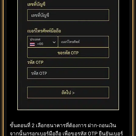
ขั้นตอนที่ 2 เลือกธนาคารที่ต้องการ ฝาก-ถอนเงิน
จากนั้นกรอกเบอร์มือถือ เพื่อขอรหัส OTP ยืนยันเบอร์