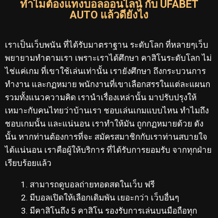
ทำไมต้องแทงบอลออนไลน์ กับ UFABET
AUTO แล้วดียังไง
เราเป็นเว็บพนัน ที่ได้รับมาตราฐาน ระดับโลก ที่หลายๆเว็บ
พยายามทำตามเรา เพราะเราได้ศึกษา คาสิโนระดับโลก ไม่
ไช่แค่เกม ที่เขาใช้เล่นเท่านั้น เรายังศึกษา ถึงกระบวนการ
ทำงาน และกฏหมาย พนักงานที่เขาเลือกสรรในแต่ละแผนก
รวมทั้งแนวความคิด เรานำเรื่องเหล่านั้น มาปรับปรุงให้
เหมาะกับคนไทยว่าบ้านเรา ชอบเล่นเกมแบบไหน ทำไมถึง
ชอบเกมนั้น และแน่นอน เราทำให้มัน ถูกกฏหมายด้วย ดัง
นั้น หากท่านต้องการที่จะ สมัครสมาชิกกับเราท่านสบายใจ
ได้แน่นอน เราคือผู้ให้บริการ ที่ได้รับการยอมรับ จากทุกฝ่าย
เรียบร้อยแล้ว
สามารถดูบอลถ่ายทอดสดในเว็บ ฟรี
มีบอลเปิดให้เลือกเดิมพัน เยอะกว่า เว็บอื่นๆ
มีคาสิโนถึง 5 คาสิโน รองรับการเล่นบนมือถือทุก