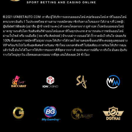
© 2021 UFABET-AUTO.COM เราคือ ผู้ให้บริการแทงบอลออนไลน์ สปอร์ตออนไลน์ คาสิโนออนไลน์
ครบวงจร อันดับ 1 ในประเทศไทย ท่านสามารถสมัครสมาชิกกับทางเว็บของเราได้ง่าย ๆ ที่ Line@ :
@ufabet168auto (อย่าลืม @ ข้างหน้านะคะ) ตัวแทนโดยตรงจาก ยูฟ่าเบท เว็บพนันบอลออนไลน์
มาตรฐานระดับโลก รับเดิมพันกีฬาออนไลน์และคาสิโนทุกประเภท สามารถเล่น การพนันออนไลน์
ผ่านเว็บไซต์ หรือ บนมือถือ ( ios หรือ Android ) มีระบบฝาก-ถอนออโต้ เร็วรวดฉับไวทันใจ ปลอดภัย
100% ขั้นตอนการสมัครที่ไม่ยุ่งยากและให้บริการได้รวดเร็วผ่านคอลเซ็นเตอร์ที่จะคอยดูแลคุณอย่าง
VIP พร้อมรับโปรโมชั่นสุดพิเศษสำหรับสมาชิกใหม่ แจกเครดิตฟรี โบนัสเพียบ เราพร้อมให้บริการคุณ
แล้ววันนี้ มั่นใจได้ในการให้บริการของเราดีที่สุดจากเรา ด้วยประสบการณ์ที่มาก จริงใจ มั่นคง ลุ้นรับ
รางวัลใหญ่ทุกวัน แจ็คพอตแตกบ่อยมากที่สุด เล่นได้ตลอด 24 ชั่วโมง