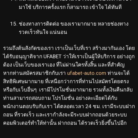
มาใช้ บริการครั้งแรก ก็สามารถ เข้าใจ ได้ทันที
ufabet123 ทางเข้า
ช่องทางการติดต่อ ของเรามากมาย หลายช่องทาง
รวดเร็วทันใจ แน่นอน
รวมถึงต้นสังกัดของเรา เราเป็นเว็บที่เรา สร้างมากันเอง โดย
ได้รับอนุญาติจาก UFABET ว่าให้เราเป็นผู้ให้บริการ อย่างถูก
ต้อง เป็นเว็บของเราเอง ที่ไม่ผ่านใครทั้งสิ้น และที่สำคัญ
หากท่านสมัครสมาชิกกับเรา
ufabet-auto.com
ท่านจะได้
สิทธิพิเศษมากมาย ที่เหนือกว่าการที่ท่านไปสมัครโดยตรง
หรือกับเว็บอื่นๆ เรามีโปรโมชั่นมากมาย รวมทั้งเงินคืนกลับ
ท่านสามารถสอบถาม โปรโมชั่น อย่างละเอียดได้กับ
พนักงานตอบรับกับเรา ได้ตลอดเวลา 24 ชม. เรามีระบบฝาก
ถอน ที่รวดเร็ว และเรากำลังจะมีระบบฝากถอนด้วยระบบ
คอมพิวเตอร์ทำให้ท่านั้น ฝากถอน ได้รวดเร็วยิ่งขึ้นไปอีก