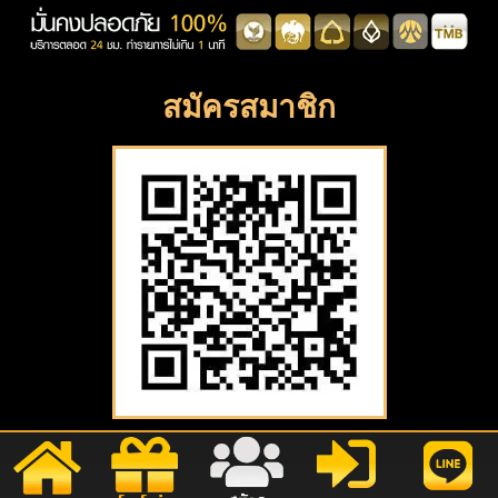
สมัครสมาชิก