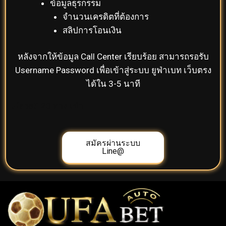
ข้อมูลธุรกรรม
จำนวนเครดิตที่ต้องการ
สลิปการโอนเงิน
หลังจากให้ข้อมูล Call Center เรียบร้อย สามารถรอรับ
Username Password เพื่อเข้าสู่ระบบ ยูฟ่าเบท เว็บตรง
ได้ใน 3-5 นาที
ufabet123 ทาง เข้า
สมัครผ่านระบบ
Line@