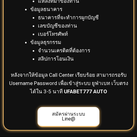
แหล่งที่มาของท่าน
ข้อมูลธนาคาร
ธนาคารที่จะทำการผูกบัญชี
เลขบัญชีของท่าน
เบอร์โทรศัพท์
ข้อมูลธุรกรรม
จำนวนเครดิตที่ต้องการ
สลิปการโอนเงิน
หลังจากให้ข้อมูล Call Center เรียบร้อย สามารถรอรับ
Username Password เพื่อเข้าสู่ระบบ ยูฟ่าเบท เว็บตรง
ได้ใน 3-5 นาที
UFABET777 AUTO
สมัครผ่านระบบ
Line@