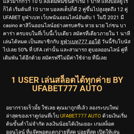
แล้วมากกว่า 10 ปี ลงเดิมพันขั้นต่ำเริ่ม 1 บาท แทงบอลยูโร
ก็ได้ เริ่มต้นที่ 10 บาท บอลสเต็ปก็ดี 2 คู่ขึ้นไปสูงสุดถึง 12 คู่
UFABET ยูฟ่าเบท เว็บพนันออนไลน์อันดับ 1 ในปี 2021 มี
casino คาสิโนออนไลน์อย่างครบครัน หวย มวย ไก่ชน บา
คาร่า ครบจบในที่เว็บนี้เว็บเดียว สมัครที่เดียวภายใน 1 นาที
เล่นได้หมด เป็นสมาชิกกับ
ยูฟ่าเบท777 ออโต้
วันนี้รับโบนัส
ไปเลย 50% ที่ UFA เท่านั้น และสามารถ ดูบอลออนไลน์ คู่ที่
เดิมพัน ได้อีกด้วย สมัครฟรีไม่มีค่าใช้จ่าย ที่นี่เลย
1 USER เล่นสล็อตได้ทุกค่าย BY
UFABET777 AUTO
อยากรวยเร็วมั้ย ใช่เลย คุณมาถูกที่เล้ว ลองระบบใหม่
ล่าสุดของเราดูก่อนที่เว็บ
UFABET777 AUTO
ด้วยเงินเริ่ม
ต้นขั้นต่ำไม่จำกัด ลงเงินน้อยได้เงินเยอะ เกมสล็อต
ออนไลน์ ที่แจ๊คพอตแตกง่ายที่สุด บ่อยที่สุด เปิดให้เล่น