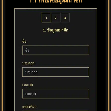
1.1 กรอกข้อมูลสมาชิก