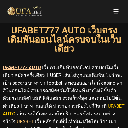
UFABET777 AUTO เว็บตรง
เดิมพันออนไลน์ครบจบในเว็บ
เดียว
UFABET777 AUTO
เว็บตรงเดิมพันออนไลน์ ครบจบในเว็บ
เดียว สมัครครั้งเดียว 1 USER เล่นได้ทุกเกมเดิมพัน ไม่ว่าจะ
เป็น bacara บาคาร่า football แทงบอลออนไลน์ casino คา
สิโนออนไลน์ สามารถสมัครวันนี้ได้ทันที ฝากไม่มีขั้นต่ำ
ด้วยระบบอัตโนมัติ ที่ทันสมัย รวดเร็วที่สุด และถอนไม่มีขั้น
ต่ำเพียง 1 บาท ก็ถอนได้ ทำรายการเพียงไม่กี่วินาที
UFABET
AUTO
เว็บตรงที่มั่นคง และให้บริการตรงไปตรงมาอย่าง
จริงใจ
UFABET
เว็บหลัก ต้องที่นี่เท่านั้น เปิดให้บริการมา