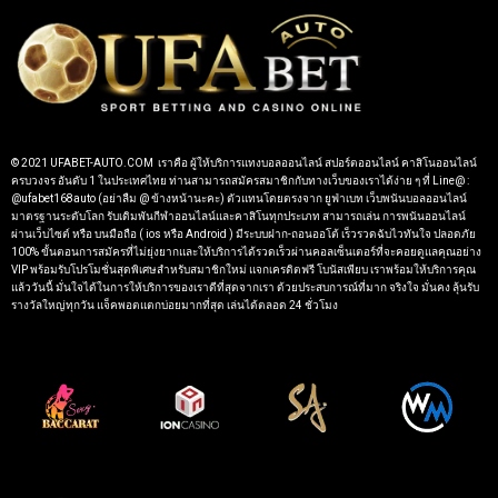
© 2021 UFABET-AUTO.COM เราคือ ผู้ให้บริการแทงบอลออนไลน์ สปอร์ตออนไลน์ คาสิโนออนไลน์
ครบวงจร อันดับ 1 ในประเทศไทย ท่านสามารถสมัครสมาชิกกับทางเว็บของเราได้ง่าย ๆ ที่ Line@ :
@ufabet168auto (อย่าลืม @ ข้างหน้านะคะ) ตัวแทนโดยตรงจาก ยูฟ่าเบท เว็บพนันบอลออนไลน์
มาตรฐานระดับโลก รับเดิมพันกีฬาออนไลน์และคาสิโนทุกประเภท สามารถเล่น การพนันออนไลน์
ผ่านเว็บไซต์ หรือ บนมือถือ ( ios หรือ Android ) มีระบบฝาก-ถอนออโต้ เร็วรวดฉับไวทันใจ ปลอดภัย
100% ขั้นตอนการสมัครที่ไม่ยุ่งยากและให้บริการได้รวดเร็วผ่านคอลเซ็นเตอร์ที่จะคอยดูแลคุณอย่าง
VIP พร้อมรับโปรโมชั่นสุดพิเศษสำหรับสมาชิกใหม่ แจกเครดิตฟรี โบนัสเพียบ เราพร้อมให้บริการคุณ
แล้ววันนี้ มั่นใจได้ในการให้บริการของเราดีที่สุดจากเรา ด้วยประสบการณ์ที่มาก จริงใจ มั่นคง ลุ้นรับ
รางวัลใหญ่ทุกวัน แจ็คพอตแตกบ่อยมากที่สุด เล่นได้ตลอด 24 ชั่วโมง