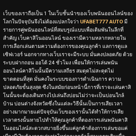
เว็บของเราถือเป็น 1 ในเว็บชั้นนำของเว็บพนันออนไลน์ของ
โลกในปัจจุบันจึงไม่ต้องแปลกใจว่า
UFABET777 AUTO
มี
รายการคู่พนันออนไลน์ที่สมบรูณ์แบบเพื่อเดิมพันในลีกที่
สำคัญ เว็บคาสิโนออนไลน์ ของเรามีความหลากหลายใน
การเลือกเล่นตามความต้องการของคุณลูกค้า แลการดูแล
เซิฟเวอร์ นอกจากทางเว็บเราจะมีระบบ มั่นคงปลอดภัย ด้วย
ระบบฝากถอน ออโต้ 24 ชั่วโมง เพื่อนให้การเล่นพนัน
ออนไลน์คาสิโนนั้นมีความเสถียร สมดุดไม่สะดุดไม่
ขาดตอนที่สุด มั่นคงในระบบของการดำเนินการ ความ
ปลอดภัยขั้นสุงสุด ซึงในสมัยก่อนหน้านี้การที่เราจะเล่นคาสิ
โนนั้นจะต้องเดินทางไปเล่นถึงบ่อนไม่ว่าจะเป็นบ่อนใกล้
บ้าน บ่อนต่างจังหวัดซึ่งในแต่ละวิธีนั้นเป็นการเสียเวลา
อย่างมากมายแต่ปัจจุบันเว็บของเรานั้นได้ทำให้การเสีย
เวลาตรงนั้นหายไปทำให้คุณลูกค้าที่ตองการเล่นพนันคาสิ
โนออนไลน์สะดวกสบายยิ่งขึ้นแค่ลูกค้าต้องการเล่นขอแค่