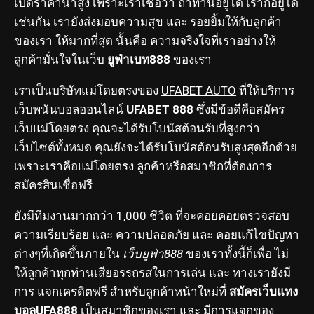
เปิดราคาน้ำสูง เพราะเราเชื่อว่า ถ้าท่านอยู่ได้ เราก็อยู่ได้
เช่นกัน เรายังส่งมอบความสุข และ รอยยิ้มให้กับลูกค้า
ของเรา ให้มากที่สุด นั้นคือ ความจริงใจที่เราอย่างให้
ลูกค้ามั่นใจในเว็บ
ยูฟ่าเบท888
ของเรา
เราเป็นบริษัทแม่โดยตรงของ
UFABET AUTO
ที่ให้บริการ
เว็บพนันบอลออนไลน์
UFABET 888
ซึ่งมีข้อดีคือสมัคร
เว็บแม่โดยตรง คุณจะได้รับโบนัสต้อนรับที่สูงกว่า
เว็บไซต์ทั้งหมด คุณยังจะได้รับโบนัสต้อนรับสูงสุดอีกด้วย
เพราะเราคือแม่โดยตรง ลูกค้าหรือสมาชิกที่ต้องการ
สมัครสินเชื่อฟรี
ยังมีทีมงานมากกว่า 1,000 ชีวิต ที่จะคอยคอยตรวจสอบ
ความเรียบร้อย และ ความปลอดภัย และ คอยแก้ไขปัญหา
ต่างๆที่เกิดขึ้นภายใน
เว็บยูฟ่า888
ของเราทั้งนี้ก็เพื่อ ไม่
ให้ลูกค้าทุกท่านเสียอรรถรสในการเล่น และ ทางเรายังมี
การ แจกเครดิตฟรี สำหรับลูกค้าหน้าใหม่ที่
สมัครเว็บแทง
บอลUFA888
เป็นสมาชิกของเรา และ มีการแจกของ