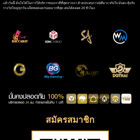
แล้ววันนี้ มั่นใจได้ในการให้บริการของเราดีที่สุดจากเรา ด้วยประสบการณ์ที่มาก จริงใจ มั่นคง ลุ้นรับ
รางวัลใหญ่ทุกวัน แจ็คพอตแตกบ่อยมากที่สุด เล่นได้ตลอด 24 ชั่วโมง
สมัครสมาชิก