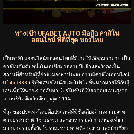
ทางเข้า UFABET AUTO มือถือ คาสิโน
ออนไลน์ ที่ดีที่สุด ของไทย
เป็นคาสิโนออนไลน์ของคนไทยที่มีเกมให้เลือกมากมาย เป็น
คาสิโนอันดับหนึ่งในเอเชียมาหลายปีแล้วและยังคงเป็น
สถานที่สำหรับผู้ที่กำลังมองหาประสบการณ์คาสิโนออนไลน์
Ufabet888
บริษัทเสนอโบนัสและโปรโมชั่นมากมายให้กับผู้
เล่นเพื่อให้พวกเขากลับมา โปรโมชั่นที่ให้ผลตอบแทนสูงสุด
จากบริษัทคือเงินคืนสูงสุด 100%
ที่สุดของประเทศไทยคือประเทศที่มีชื่อเสียงด้านความงาม
ตามธรรมชาติ วัฒนธรรม และอาหาร มีสถานที่ท่องเที่ยว
มากมายรวมทั้งวัดโบราณ ชายหาดที่สวยงาม และป่าเขียว