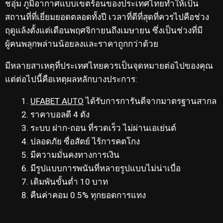
ชอุ่ม ภูมิอากาศแบบเขตร้อนของประเทศไทยทำให้เป็น
สถานที่ที่เยี่ยมยอดตลอดทั้งปี เวลาที่ดีที่สุดที่ควรไปคือช่วง
ฤดูแล้งตั้งแต่เดือนพฤศจิกายนถึงเมษายน ซึ่งเป็นช่วงที่มี
ผู้คนพลุกพล่านน้อยลงและราคาถูกกว่าด้วย
มีหลายสาเหตุที่ประเทศไทยควรเป็นจุดหมายต่อไปของคุณ
แต่ต่อไปนี้คือเหตุผลหลักบางประการ:
UFABET AUTO
ได้รับการการันตีจากมาตรฐานสากล
ราคาบอลดี 4 ตัง
ระบบ ฝาก-ถอน ที่รวดเร็ว ไม่ผ่านเอเย่นต์
ปลอดภัย ซื่อสัตย์ ไร้การคตโกง
มีความมั่นคงทางการเงิน
มีรูปแบบการพนันที่หลายรูปแบบไม่น่าเบื่อ
เดิมพันขั้นต่ำ 10 บาท
คืนค่าคอม 0.5% ทุกยอดการแทง