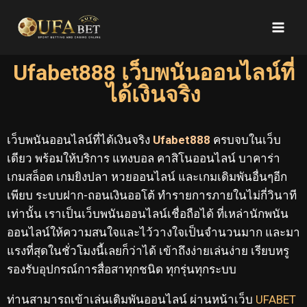
Ufabet888 เว็บพนันออนไลน์ที่
ได้เงินจริง
เว็บพนันออนไลน์ที่ได้เงินจริง
Ufabet888
ครบจบในเว็บ
เดียว พร้อมให้บริการ แทงบอล คาสิโนออนไลน์ บาคาร่า
เกมสล็อต เกมยิงปลา หวยออนไลน์ และเกมเดิมพันอื่นๆอีก
เพียบ ระบบฝาก-ถอนเงินออโต้ ทำรายการภายในไม่กี่วินาที
เท่านั้น เราเป็นเว็บพนันออนไลน์เชื่อถือได้ ที่เหล่านักพนัน
ออนไลน์ให้ความสนใจและไว้วางใจเป็นจำนวนมาก และมา
แรงที่สุดในชั่วโมงนี้เลยก็ว่าได้ เข้าถึงง่ายเล่นง่าย เรียบหรู
รองรับอุปกรณ์การสื่อสาทุกชนิด ทุกรุ่นทุกระบบ
ท่านสามารถเข้าเล่นเดิมพันออนไลน์ ผ่านหน้าเว็บ
UFABET