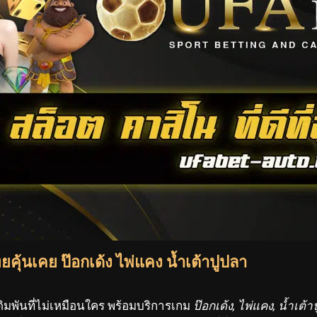
ยคุ้นเคย ป๊อกเด้ง ไพ่แคง น้ำเต้าปูปลา
มพันที่ไม่เหมือนใคร พร้อมบริการเกม
ป๊อกเด้ง, ไพ่แคง, น้ำเต้