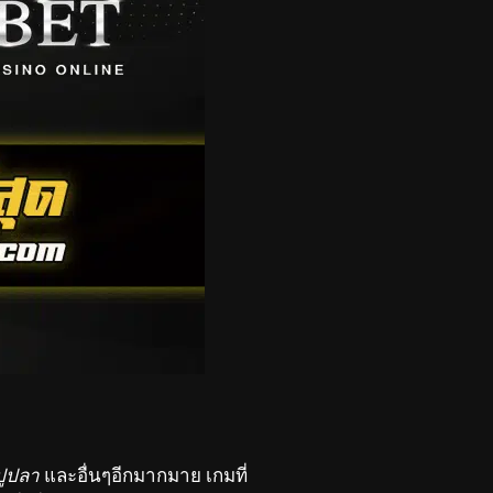
าปูปลา
และอื่นๆอีกมากมาย เกมที่