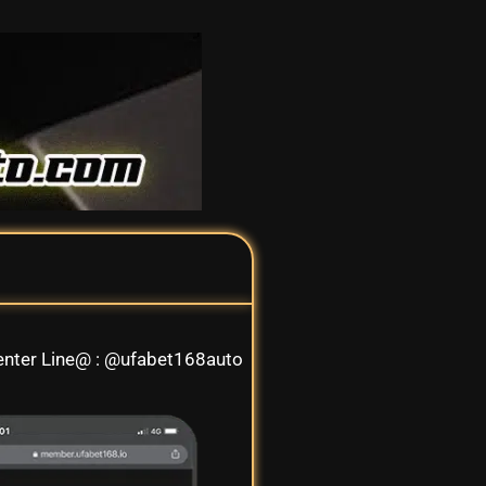
enter Line@ : @ufabet168auto