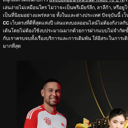
เล่นง่ายไม่เหมือนใคร ไม่ว่าจะเป็นพรีเมียร์ลีก, ลาลีก้า, หรือย
เป็นที่นิยมอย่างแพร่หลาย ทั้งในและต่างประเทศ ปัจจุบันนี้ เ
CC
เว็บตรงที่ดีที่สุดแห่งปี เล่นแทงบอลออนไลน์ไม่ต้องกังวล
เต้นโดยไม่ต้องใช้งบประมาณมากด้วยการฝากแบบไม่จำกัดขั้นต่ำ
กับเราครบจบทั้งเรื่องบริการและการเดิมพัน ให้อิสระในการเดิมพ
มากที่สุด