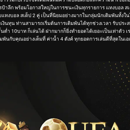
ูโรป้าลีก พร้อมโอกาสใหญ่ในการชนะเงินทุกรายการ แทงบอล สเต็ปเริ่
ว็บแทงบอล สเต็ป 2 คู่ เป็นที่นิยมอย่างมากในกลุ่มนักเดิมพันทั
กับเงินทุน ท่านสามารถเริ่มต้นการเดิมพันได้ทุกช่วงเวลา รับปร
 10บาท ก็เล่นได้ ฝากมากก็ยิ่งทำยอดได้เยอะเป็นเท่าตัว เรามี
ันกับคุณอย่างเต็มที่ ค่าน้ำ 4 ตังค์ ทุกยอดการเล่นดีที่สุดในเอเ