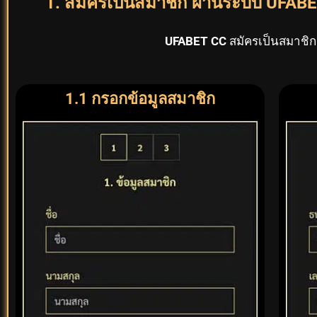
1. สมัครเป็นสมาชิก ผ่านระบบ UFAB
UFABET CC
สมัครเป็นสมาชิก ย
1.1 กรอกข้อมูลสมาชิก