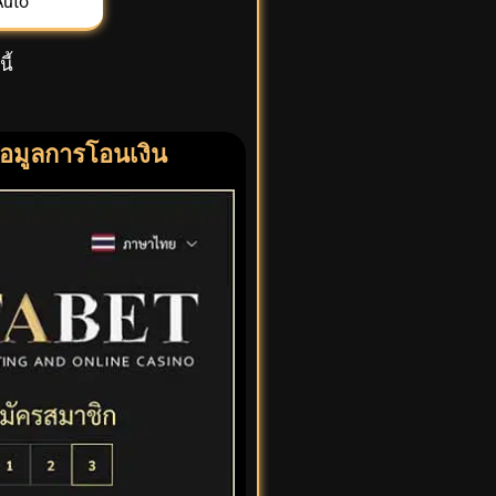
Auto
ี้
ข้อมูลการโอนเงิน