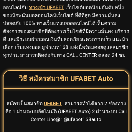
ออนไลน์กับ
ทางเข้า
UFABET
เว็บไซต์ยอดนิยมอันดับหนึ่ง
ของนักพนันบอลออนไลน์เว็บไซต์ ที่ดีที่สุด มีความมั่นคง
ปลอดภัย 100% ทางเว็บแทงบอลออนไลน์ได้เห็นความ
ต้องการของสมาชิกที่ต้องการเว็บไซต์ที่มีความมั่นคง บริการ
ดี และมีระบบฝากถอนเงินที่ปลอดภัย สะดวกรวดเร็ว แนะนำ
เลือก เว็บแทงบอล ยูฟ่าเบท168 แห่งนี้พร้อมคอยดูแลสมาชิก
ทุกท่าน สามารถติดต่อกับทาง CALL CENTER ตลอด 24 ชม.
วิธี สมัครสมาชิก UFABET Auto
สมัครเป็นสมาชิก
UFABET
สามารถทำได้จาก 2 ช่องทาง
คือ 1.ผ่านระบบอัตโนมัติ (UFABET Auto) 2.ผ่านระบบ Call
Center Line@ : @ufabet168auto