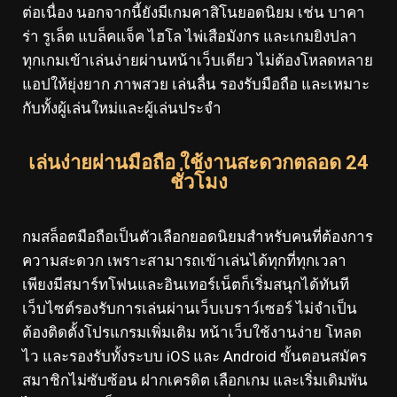
ต่อเนื่อง นอกจากนี้ยังมีเกมคาสิโนยอดนิยม เช่น บาคา
ร่า รูเล็ต แบล็คแจ็ค ไฮโล ไพ่เสือมังกร และเกมยิงปลา
ทุกเกมเข้าเล่นง่ายผ่านหน้าเว็บเดียว ไม่ต้องโหลดหลาย
แอปให้ยุ่งยาก ภาพสวย เล่นลื่น รองรับมือถือ และเหมาะ
กับทั้งผู้เล่นใหม่และผู้เล่นประจำ
เล่นง่ายผ่านมือถือ ใช้งานสะดวกตลอด 24
ชั่วโมง
กมสล็อตมือถือเป็นตัวเลือกยอดนิยมสำหรับคนที่ต้องการ
ความสะดวก เพราะสามารถเข้าเล่นได้ทุกที่ทุกเวลา
เพียงมีสมาร์ทโฟนและอินเทอร์เน็ตก็เริ่มสนุกได้ทันที
เว็บไซต์รองรับการเล่นผ่านเว็บเบราว์เซอร์ ไม่จำเป็น
ต้องติดตั้งโปรแกรมเพิ่มเติม หน้าเว็บใช้งานง่าย โหลด
ไว และรองรับทั้งระบบ iOS และ Android ขั้นตอนสมัคร
สมาชิกไม่ซับซ้อน ฝากเครดิต เลือกเกม และเริ่มเดิมพัน