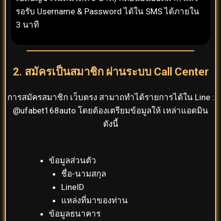
รอรับ Username & Password ได้ใน SMS ได้ภายใน
3 นาที
2. สมัครเป็นสมาชิก ผ่านระบบ Call Center
การสมัครสมาชิก เว็บตรง สามาถทำได้รายการได้ใน Line :
@ufabet168auto โดยต้องเตรียมข้อมูลให้ เหล่าแอดมิน
ดังนี้
ข้อมูลส่วนตัว
ชื่อ-นามสกุล
LineID
แหล่งที่มาของท่าน
ข้อมูลธนาคาร