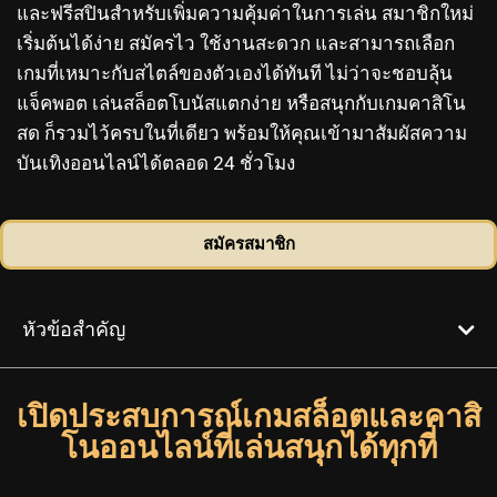
และฟรีสปินสำหรับเพิ่มความคุ้มค่าในการเล่น สมาชิกใหม่
เริ่มต้นได้ง่าย สมัครไว ใช้งานสะดวก และสามารถเลือก
เกมที่เหมาะกับสไตล์ของตัวเองได้ทันที ไม่ว่าจะชอบลุ้น
แจ็คพอต เล่นสล็อตโบนัสแตกง่าย หรือสนุกกับเกมคาสิโน
สด ก็รวมไว้ครบในที่เดียว พร้อมให้คุณเข้ามาสัมผัสความ
บันเทิงออนไลน์ได้ตลอด 24 ชั่วโมง
สมัครสมาชิก
หัวข้อสำคัญ
เปิดประสบการณ์เกมสล็อตและคาสิ
โนออนไลน์ที่เล่นสนุกได้ทุกที่