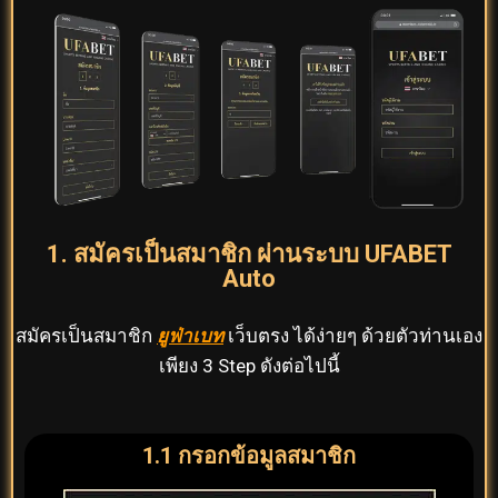
1. สมัครเป็นสมาชิก ผ่านระบบ UFABET
Auto
สมัครเป็นสมาชิก
ยูฟ่าเบท
เว็บตรง ได้ง่ายๆ ด้วยตัวท่านเอง
เพียง 3 Step ดังต่อไปนี้
1.1 กรอกข้อมูลสมาชิก