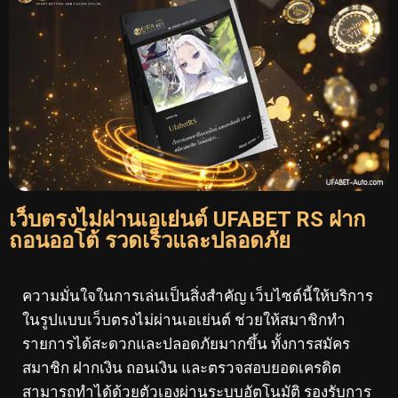
เว็บตรงไม่ผ่านเอเย่นต์ UFABET RS ฝาก
ถอนออโต้ รวดเร็วและปลอดภัย
ความมั่นใจในการเล่นเป็นสิ่งสำคัญ เว็บไซต์นี้ให้บริการ
ในรูปแบบเว็บตรงไม่ผ่านเอเย่นต์ ช่วยให้สมาชิกทำ
รายการได้สะดวกและปลอดภัยมากขึ้น ทั้งการสมัคร
สมาชิก ฝากเงิน ถอนเงิน และตรวจสอบยอดเครดิต
สามารถทำได้ด้วยตัวเองผ่านระบบอัตโนมัติ รองรับการ