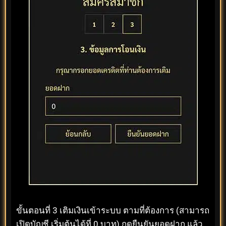
ขั้นตอนที่ 3 เติมเงินเข้าระบบ ตามที่ต้องการ (สามารถ
เปิดบัญชี เริ่มต้นได้ที่ 0 บาท) กดยืนยันยอดฝาก แล้ว