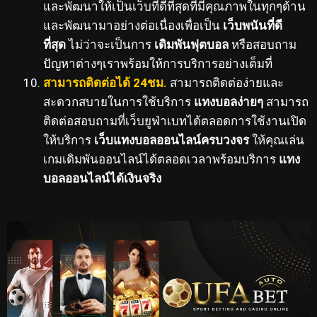
และพัฒนาให้เป็นเว็บที่ดีที่สุดที่มีคุณภาพในทุกๆด้าน
และพัฒนามาอย่างต่อเนื่องเพื่อเป็น
เว็บพนันที่ดี
ที่สุด
ไม่ว่าจะเป็นการ
เดิมพันฟุตบอล
หรือสอบถาม
ปัญหาต่างๆเราพร้อมให้การบริการอย่างเต็มที่
สามารถติดต่อได้ 24ชม.
สามารถติดต่อง่ายและ
สะดวกสบายในการใช้บริการ
แทงบอลง่ายๆ
สามารถ
ติดต่อสอบถามที่เว็บยูฟ่าเบทได้ตลอดการใช้งานเปิด
ให้บริการ
เว็บแทงบอลออนไลน์ครบวงจร
ให้คุณเล่น
เกมเดิมพันออนไลน์ได้ตลอดเวลาพร้อมบริการ
แทง
บอลออนไลน์ได้เงินจริง