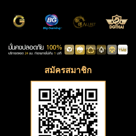
สมัครสมาชิก