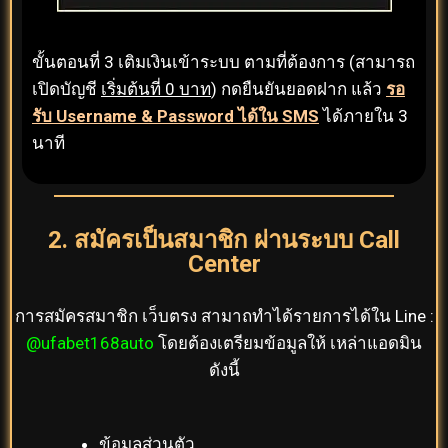
ขั้นตอนที่ 3 เติมเงินเข้าระบบ ตามที่ต้องการ (สามารถ
เปิดบัญชี
เริ่มต้นที่ 0 บาท
) กดยืนยันยอดฝาก แล้ว
รอ
รับ Username & Password ได้ใน SMS
ได้ภายใน 3
นาที
2. สมัครเป็นสมาชิก ผ่านระบบ Call
Center
การสมัครสมาชิก เว็บตรง สามาถทำได้รายการได้ใน Line :
@ufabet168auto
โดยต้องเตรียมข้อมูลให้ เหล่าแอดมิน
ดังนี้
ข้อมูลส่วนตัว