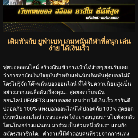
เดิมพันกับ ยูฟ่าเบท เกมพนันกีฬาที่สนุก เล่น
ง่าย ได้เงินเร็ว
ฟุตบอลออนไลน์ สร้างเงินเข้ากระเป๋าได้ง่ายๆ ยอมรับเลย
ว่าการหาเงินในปัจจุบันสำหรับแฟนนักเดิมพันฟุตบอลไม่มี
ใครไม่รู้จัก โต๊ะพนันบอลออนไลน์ ที่ได้รับความนิยมสูงเป็น
อย่างมากและลือลั่นเรื่องคุณ… สุดยอดเว็บพนัน
ออนไลน์ UFABETS แทงบอลสด เล่นง่าย ได้เงินเร็ว การันตี
ปลอดภัย 100% แทงบอลออนไลน์ได้ปลอดภัย 100% สุดยอด
เว็บพนันออนไลน์ แทงบอลสด ได้อย่างสนุกสนานไม่ต้องกลัว
โดนโกงอย่างแน่นอน มาร่วมเป็นส่วนหนึ่งกับเรา แถมยัง
สมัครสมาชิกได… คำถามนี้มีคำตอบคนที่รวยจากการแทง