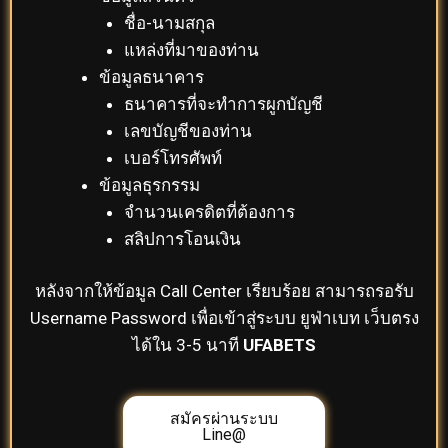
ชื่อ-นามสกุล
แหล่งที่มาของท่าน
ข้อมูลธนาคาร
ธนาคารที่จะทำการผูกบัญชี
เลขบัญชีของท่าน
เบอร์โทรศัพท์
ข้อมูลธุรกรรม
จำนวนเครดิตที่ต้องการ
สลิปการโอนเงิน
หลังจากให้ข้อมูล Call Center เรียบร้อย สามารถรอรับ
Username Password เพื่อเข้าสู่ระบบ ยูฟ่าเบท เว็บตรง
ได้ใน 3-5 นาที
UFABETS
สมัครผ่านระบบ
Line@