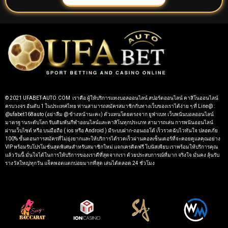
© 2021 UFABET-AUTO.COM เราคือ ผู้ให้บริการแทงบอลออนไลน์ สปอร์ตออนไลน์ คาสิโนออนไลน์
ครบวงจร อันดับ 1 ในประเทศไทย ท่านสามารถสมัครสมาชิกกับทางเว็บของเราได้ง่าย ๆ ที่ Line@ :
@ufabet168auto (อย่าลืม @ ข้างหน้านะคะ) ตัวแทนโดยตรงจาก ยูฟ่าเบท เว็บพนันบอลออนไลน์
มาตรฐานระดับโลก รับเดิมพันกีฬาออนไลน์และคาสิโนทุกประเภท สามารถเล่น การพนันออนไลน์
ผ่านเว็บไซต์ หรือ บนมือถือ ( ios หรือ Android ) มีระบบฝาก-ถอนออโต้ เร็วรวดฉับไวทันใจ ปลอดภัย
100% ขั้นตอนการสมัครที่ไม่ยุ่งยากและให้บริการได้รวดเร็วผ่านคอลเซ็นเตอร์ที่จะคอยดูแลคุณอย่าง
VIP พร้อมรับโปรโมชั่นสุดพิเศษสำหรับสมาชิกใหม่ แจกเครดิตฟรี โบนัสเพียบ เราพร้อมให้บริการคุณ
แล้ววันนี้ มั่นใจได้ในการให้บริการของเราดีที่สุดจากเรา ด้วยประสบการณ์ที่มาก จริงใจ มั่นคง ลุ้นรับ
รางวัลใหญ่ทุกวัน แจ็คพอตแตกบ่อยมากที่สุด เล่นได้ตลอด 24 ชั่วโมง