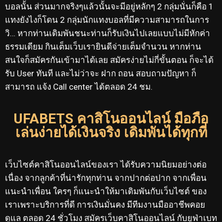
บอลนั้น ส่วนมากจริงๆแล้วนั้นจะมีอยู่หลักๆ 2 กลุ่มนั่นก็คือ 1
แทงยังไงก็โดน 2 กลุ่มนักแทงบอลที่มีความสามารถในการ
วิ… หากท่านเดิมพันชนะท่านก็รับเงินไปเลยแบบไม่มีหักค่า
ธรรมเดียม กินเต็มเว็บเรายินดีจ่ายเต็มจำนวน หากท่าน
สนใจก็สมัครกันเข้ามาได้เลย สมัครง่ายไม่กี่ขั้นตอน ก็จะได้
รับ User ทันที และไม่ว่าจะ ฝาก ถอน สอบถามปัญหา ก็
สามารถ แจ้ง Call center ได้ตลอด 24 ชม.
UFABETS คาสิโนออนไลน์ มือภือ
เล่นง่ายได้เงินจริง เดิมพันได้ทุกที่
เว็บไซต์คาสิโนออนไลน์ของเรา ได้รับความนิยมอย่างต่อ
เนื่อง จากลูกค้าที่น่ารักทุกท่าน จากปากต่อปาก จากเพื่อน
แนะนำเพื่อน ใครๆ ก็แนะนำให้มาเดิมพันกับเว็บไซต์ ของ
เราเพราะบริการที่ดี การเงินมั่นคง มีทีมงานมืออาชีพคอย
ดูแล ตลอด 24 ชั่วโมง สมัครเว็บคาสิโนออนไลน์ กับยูฟ่าเบท