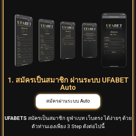
1. สมัครเป็นสมาชิก ผ่านระบบ UFABET
Auto
สมัครผ่านระบบ Auto
UFABETS
สมัครเป็นสมาชิก ยูฟ่าเบท เว็บตรง ได้ง่ายๆ ด้วย
ตัวท่านเองเพียง 3 Step ดังต่อไปนี้