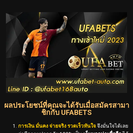
ผลประโยชน์ที่คุณจะได้รับเมื่อสมัครสามา
ชิกกับ UFABETS
การเงิน มั่นคง จ่ายจริง รวดเร็วทันใจ
จึงมั่นใจได้เลย