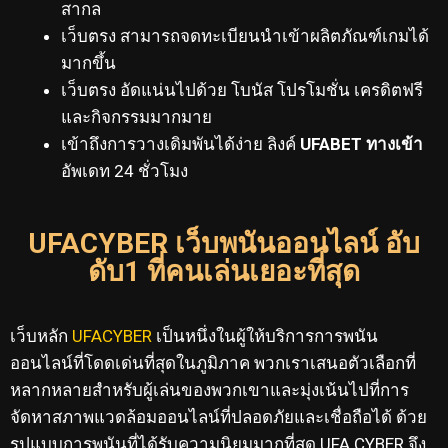
สากล
เว็บตรง สามารถจดทะเบียนนำเข้าผลิตภัณฑ์เกมได้
มากขึ้น
เว็บตรง อัดแน่นไปด้วย โบนัส โปรโมชั่น เครดิตฟรี
และกิจกรรมมากมาย
เข้าถึงการวางเดิมพันได้ง่าย ลิงค์
UFABET ทางเข้า
อัพเดท 24 ชั่วโมง
UFACYBER เว็บพนันออนไลน์ อับ
ดับ1 ที่คนเล่นเยอะที่สุด
เว็บหลัก
UFACYBER
เป็นหนึ่งในผู้ให้บริการการพนัน
ออนไลน์ที่โดดเด่นที่สุดในภูมิภาค พวกเราเสนอตัวเลือกที่
หลากหลายสำหรับผู้เล่นของพวกเขาและมุ่งเน้นไปที่การ
จัดหาสภาพแวดล้อมออนไลน์ที่ปลอดภัยและเชื่อถือได้ ด้วย
รูปแบบการพนันที่ได้รับความนิยมมากที่สุด UFA CYBER จึง