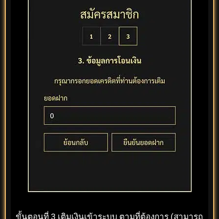
ขั้นตอนที่ 3 เติมเงินเข้าระบบ ตามที่ต้องการ (สามารถ