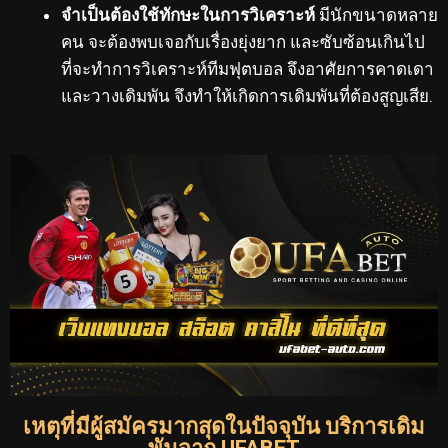
จำเป็นต้องใช้ทักษะในการวิเคราะห์
มีนักขนาดหลาย
คน จะต้องพบเจอกับเรื่องยุ่งยาก และซับซ้อนเกินไป
ที่จะทำการวิเคราะห์ทีมฟุตบอล จึงอาศัยการคาดเดา
และวางเดิมพัน จึงทำให้เกิดการเดิมพันที่ต้องสูญเสีย.
เหตุที่มีผู้สมัครมากสุดในปัจจุบัน บริการเดิม