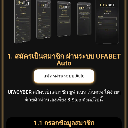
1. สมัครเป็นสมาชิก ผ่านระบบ UFABET
Auto
สมัครผ่านระบบ Auto
UFACYBER
สมัครเป็นสมาชิก ยูฟ่าเบท เว็บตรง ได้ง่ายๆ
ด้วยตัวท่านเองเพียง 3 Step ดังต่อไปนี้
1.1 กรอกข้อมูลสมาชิก