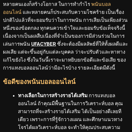
หลายคนเองก็สร้างโอกาส ในการทำกำไร
พนันบอล
ออนไลน์
และหลายคนก็ประสบกับความโชคร้าย เป็นเรื่อง
ปกติไปแล้วที่จะยอมรับว่าในการพนัน การเสียเป็นเพียงส่วน
หนึ่งของข้อตกลง ทุกคนควรเข้าใจและยอมรับข้อเท็จจริงนี้
เนื่องจากเป็นผลสืบเนื่องที่จำเป็นของการมีส่วนร่วมในการ
เล่นการพนัน
UFACYBER
ซึ่งจะต้องมีผลลัพธ์ที่ให้ทั้งผลดีและ
ผลเสีย แต่จะขึ้นอยู่กับแต่ละบุคคล ว่าจะปรับตัวและหาทาง
แก้ไขยังไง ซึ่งในวันนี้เราจะมาหยิบยกข้อดีและข้อเสีย ของ
การแทงบอลออนไลน์ว่ามีอะไรบ้าง รายละเอียดมีดังนี้
ข้อดีของพนันบอลออนไลน์
ทางเลือกในการสร้างรายได้เสริม
การแทงบอล
ออนไลน์ ถ้าคุณมีพื้นฐานในการวิเคราะห์บอล คุณ
สามารถที่จะสร้างรายได้เสริม ได้เป็นอย่างดีเลยที
เดียว เพราะการที่รู้จักวางแผน และศึกษาแนวทาง
โจรได้ผลวิเคราะห์บอล จะทำให้คุณประสบความ