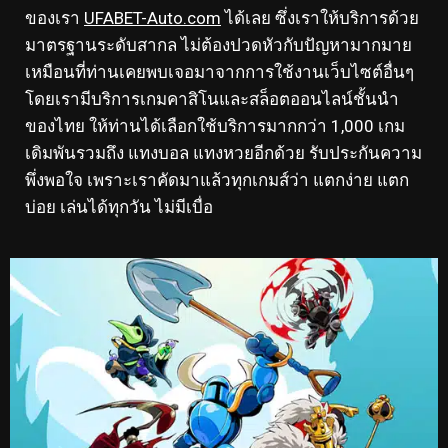
ของเรา
UFABET-Auto.com
ได้เลย ซึ่งเราให้บริการด้วย
มาตรฐานระดับสากล ไม่ต้องปวดหัวกับปัญหามากมาย
เหมือนที่ท่านเคยพบเจอมาจากการใช้งานเว็บไซต์อื่นๆ
โดยเรามีบริการเกมคาสิโนและสล็อตออนไลน์ชั้นนำ
ของไทย ให้ท่านได้เลือกใช้บริการมากกว่า 1,000 เกม
เดิมพันรวมถึง แทงบอล แทงหวยอีกด้วย รับประกันความ
พึ่งพอใจ เพราะเราคัดมาแล้วทุกเกมส์ว่า แตกง่าย แตก
บ่อย เล่นได้ทุกวัน ไม่มีเบื่อ