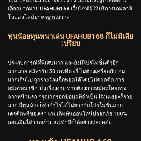
เลือกมากมาย
UFAHUB168
เว็บไซต์ผู้ให้บริการเกมคาสิ
โนออนไลน์มาตรฐานสากล
ทุนน้อยทุนหนาเล่น UFAHUB168 ก็ไม่มีเสีย
เปรียบ
ประสบการณ์ที่พิเศษมาก และยังมีโปรโมชั่นดีๆอีก
มากมาย สมัครรับ 50 เครดิตฟรี ไม่ต้องเครียดกับเกม
มากเกินไป ถูกรางวัลแจ็กพอตได้โดยไม่คาดคิด การ
สมัครสมาชิกเป็นเรื่องง่าย หากต้องการสมัครโดยตรง
จากหน้าแรก กรุณากรอกข้อมูลที่จำเป็น มีทุนเยอะก็รวย
มาก มีทุนน้อยก็ทำกำไรได้ไม่ยากกับโปรโมชั่นแจก
เครดิตฟรีของเรา เกมเดิมพันออนไลน์ปลอดภัย 100%
ถอนเงินได้รวดเร็วและเข้าถึงได้อย่างปลอดภัย