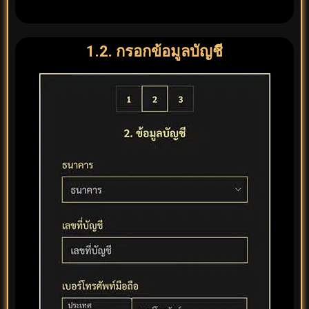
1.2. กรอกข้อมูลบัญชี