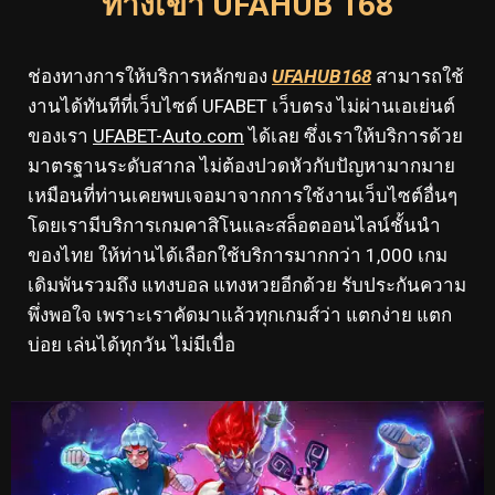
ทางเข้า UFAHUB 168
ช่องทางการให้บริการหลักของ
UFAHUB168
สามารถใช้
งานได้ทันทีที่เว็บไซต์ UFABET เว็บตรง ไม่ผ่านเอเย่นต์
ของเรา
UFABET-Auto.com
ได้เลย ซึ่งเราให้บริการด้วย
มาตรฐานระดับสากล ไม่ต้องปวดหัวกับปัญหามากมาย
เหมือนที่ท่านเคยพบเจอมาจากการใช้งานเว็บไซต์อื่นๆ
โดยเรามีบริการเกมคาสิโนและสล็อตออนไลน์ชั้นนำ
ของไทย ให้ท่านได้เลือกใช้บริการมากกว่า 1,000 เกม
เดิมพันรวมถึง แทงบอล แทงหวยอีกด้วย รับประกันความ
พึ่งพอใจ เพราะเราคัดมาแล้วทุกเกมส์ว่า แตกง่าย แตก
บ่อย เล่นได้ทุกวัน ไม่มีเบื่อ