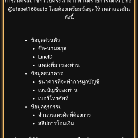
การสมัครสมาชิก เว็บตรง สามาถทำได้รายการได้ใน Line :
@ufabet168auto โดยต้องเตรียมข้อมูลให้ เหล่าแอดมิน
ดังนี้
ข้อมูลส่วนตัว
ชื่อ-นามสกุล
LineID
แหล่งที่มาของท่าน
ข้อมูลธนาคาร
ธนาคารที่จะทำการผูกบัญชี
เลขบัญชีของท่าน
เบอร์โทรศัพท์
ข้อมูลธุรกรรม
จำนวนเครดิตที่ต้องการ
สลิปการโอนเงิน