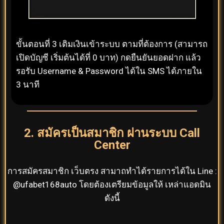
ขั้นตอนที่ 3 เติมเงินเข้าระบบ ตามที่ต้องการ (สามารถ
เปิดบัญชี เริ่มต้นได้ที่ 0 บาท) กดยืนยันยอดฝาก แล้ว
รอรับ Username & Password ได้ใน SMS ได้ภายใน
3 นาที
2. สมัครเป็นสมาชิก ผ่านระบบ Call
Center
การสมัครสมาชิก เว็บตรง สามาถทำได้รายการได้ใน Line :
@ufabet168auto โดยต้องเตรียมข้อมูลให้ เหล่าแอดมิน
ดังนี้