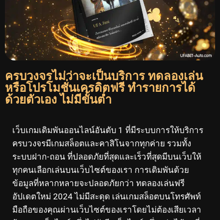
ครบวงจรไม่ว่าจะเป็นบริการ ทดลองเล่น
หรือโปรโมชั่นเครดิตฟรี ทำรายการได้
ด้วยตัวเอง ไม่มีขั้นต่ำ
เว็บเกมเดิมพันออนไลน์อันดับ 1 ที่มีระบบการให้บริการ
ครบวงจรมีเกมสล็อตและคาสิโนจากทุกค่าย รวมทั้ง
ระบบฝาก-ถอน ที่ปลอดภัยที่สุดและเร็วที่สุดมีบนเว็บให้
ทุกคนเลือกเล่นบนเว็บไซต์ของเรา การเดิมพันด้วย
ข้อมูลที่หลากหลายจะปลอดภัยกว่า ทดลองเล่นฟรี
อัปเดตใหม่ 2024 ไม่มีสะดุด เล่นเกมสล็อตบนโทรศัพท์
มือถือของคุณผ่านเว็บไซต์ของเราโดยไม่ต้องเสียเวลา