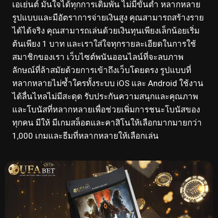
เอเย่นต์ มั่นใจได้ทุกการเดิมพัน ไม่มีขั้นต่ำ หลากหลาย
รูปแบบและมีอัตราการจ่ายเงินสูง คุณสามารถสร้างราย
ได้ได้จริง คุณสามารถเล่นด้วยเงินทุนเพียงเล็กน้อยเริ่ม
ต้นเพียง 1 บาท และเราใส่ใจทุกรายละเอียดในการใช้
สมาชิกของเรา เว็บไซต์พนันออนไลน์ที่จะลบภาพ
ลักษณ์ที่ล้าสมัยด้วยการเข้าถึงเว็บโดยตรง รูปแบบที่
หลากหลายไม่ซ้ำใครทั้งระบบ iOS และ Android ใช้งาน
ได้ลื่นไหลไม่มีสะดุด รับประกันความสนุกและคุณภาพ
และโบนัสที่หลากหลายเพื่อช่วยเพิ่มการชนะโบนัสของ
ทุกคน มีให้ มีเกมสล็อตและคาสิโนให้เลือกมากมายกว่า
1,000 เกมและธีมที่หลากหลายให้เลือกเล่น