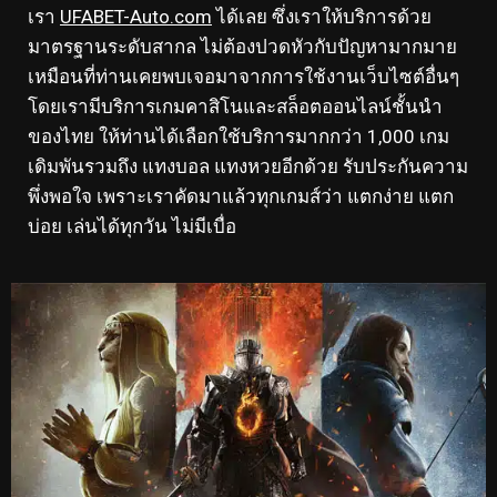
เรา
UFABET-Auto.com
ได้เลย ซึ่งเราให้บริการด้วย
มาตรฐานระดับสากล ไม่ต้องปวดหัวกับปัญหามากมาย
เหมือนที่ท่านเคยพบเจอมาจากการใช้งานเว็บไซต์อื่นๆ
โดยเรามีบริการเกมคาสิโนและสล็อตออนไลน์ชั้นนำ
ของไทย ให้ท่านได้เลือกใช้บริการมากกว่า 1,000 เกม
เดิมพันรวมถึง แทงบอล แทงหวยอีกด้วย รับประกันความ
พึ่งพอใจ เพราะเราคัดมาแล้วทุกเกมส์ว่า แตกง่าย แตก
บ่อย เล่นได้ทุกวัน ไม่มีเบื่อ