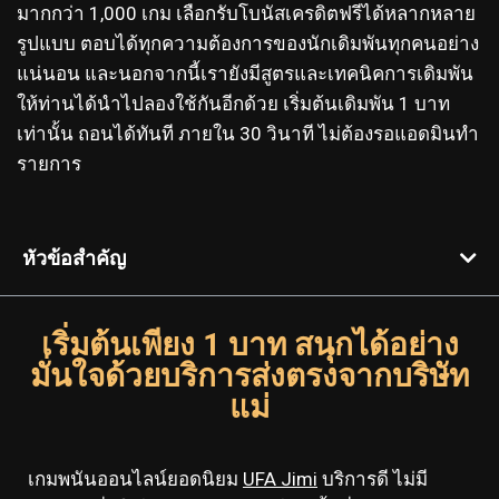
มากกว่า 1,000 เกม เลือกรับโบนัสเครดิตฟรีได้หลากหลาย
รูปแบบ ตอบได้ทุกความต้องการของนักเดิมพันทุกคนอย่าง
แน่นอน และนอกจากนี้เรายังมีสูตรและเทคนิคการเดิมพัน
ให้ท่านได้นำไปลองใช้กันอีกด้วย เริ่มต้นเดิมพัน 1 บาท
เท่านั้น ถอนได้ทันที ภายใน 30 วินาที ไม่ต้องรอแอดมินทำ
รายการ
หัวข้อสำคัญ
เริ่มต้นเพียง 1 บาท สนุกได้อย่าง
มั่นใจด้วยบริการส่งตรงจากบริษัท
แม่
เกมพนันออนไลน์ยอดนิยม
UFA Jimi
บริการดี ไม่มี