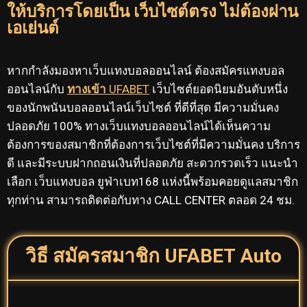
ให้บริการโดยเป็น เว็บไซต์ตรง ไม่ต้องผ่าน
เอเย่นต์
หากกำลังมองหาเว็บแทงบอลออนไลน์ ต้องสมัครแทงบอล
ออนไลน์กับ
ทางเข้า
UFABET
เว็บไซต์ยอดนิยมอันดับหนึ่ง
ของนักพนันบอลออนไลน์เว็บไซต์ ที่ดีที่สุด มีความมั่นคง
ปลอดภัย 100% ทางเว็บแทงบอลออนไลน์ได้เห็นความ
ต้องการของสมาชิกที่ต้องการเว็บไซต์ที่มีความมั่นคง บริการ
ดี และมีระบบฝากถอนเงินที่ปลอดภัย สะดวกรวดเร็ว แนะนำ
เลือก เว็บแทงบอล ยูฟ่าเบท168 แห่งนี้พร้อมคอยดูแลสมาชิก
ทุกท่าน สามารถติดต่อกับทาง CALL CENTER ตลอด 24 ชม.
วิธี สมัครสมาชิก UFABET Auto