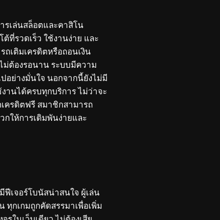
การเล่นสล็อตและคาสิโน
้ที่รวดเร็ว ใช้งานง่าย และ
ารถเติมเครดิตหรือถอนเงิน
ยไม่ต้องรอนาน ระบบมีความ
อย่างมั่นใจ นอกจากนี้ยังไม่มี
ช้งานได้ครบทุกบริการ ไม่ว่าจะ
กเครดิตฟรี สมาชิกสามารถ
ดวกให้การเดิมพันง่ายและ
ีเจอร์โบนัสน่าสนใจ ผู้เล่น
ทุกเกมถูกคัดสรรมาเพื่อเพิ่ม
รในเว็บเดียว ไม่ต้องเสีย