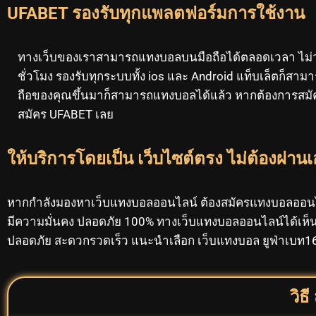
UFABET รองรับทุกแพลตฟอร์มการใช้งาน
ทางเว็บของเราสามารถแทงบอลบนมือถือได้ตลอดเวลา ไม่ว่า
ชั่วโมง รองรับทุกระบบทั้ง ios และ Android แท็บเล็ตก็สาม
ถือของคุณขึ้นมาก็สามารถแทงบอลได้แล้ว หากต้องการสมัคร
สมัคร UFABET เลย
ให้บริการโดยเป็น เว็บไซต์ตรง ไม่ต้องผ่านเ
หากกำลังมองหาเว็บแทงบอลออนไลน์ ต้องสมัครแทงบอลออน
มีความมั่นคง ปลอดภัย 100% ทางเว็บแทงบอลออนไลน์ได้เห็นค
ปลอดภัย สะดวกรวดเร็ว แนะนำเลือก เว็บแทงบอล ยูฟ่าเบท1
วิธ