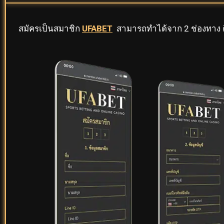
สมัครเป็นสมาชิก
UFABET
สามารถทำได้จาก 2 ช่องทาง คื