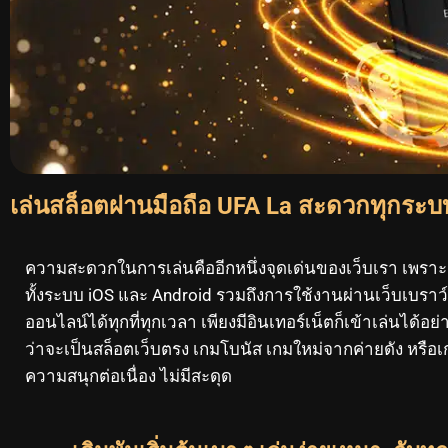
เล่นสล็อตผ่านมือถือ UFA La สะดวกทุกระ
ความสะดวกในการเล่นคืออีกหนึ่งจุดเด่นของเว็บเรา เพราะผ
ทั้งระบบ iOS และ Android รวมถึงการใช้งานผ่านเว็บเบรา
ออนไลน์ได้ทุกที่ทุกเวลา เพียงมีอินเทอร์เน็ตก็เข้าเล่นได้อ
ว่าจะเป็นสล็อตเว็บตรง เกมโบนัส เกมใหม่จากค่ายดัง หรือ
ความสนุกต่อเนื่อง ไม่มีสะดุด