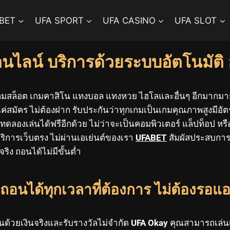
BET
UFA SPORT
UFA CASINO
UFA SLOT
ไลน์ บริการด้วยระบบอัตโนมัติ 
ป็นเกมสล็อต เกมคาสิโน แทงบอล แทงหวย ไฮโลและอื่นๆ อีกมากมาย
แค่สมัคร ไม่ต้องฝาก รับประกันว่าทุกเกมเป็นเกมคุณภาพสูงมีอัต
ถทดลองเล่นได้ฟรีอีกด้วย ไม่ว่าจะเป็นคอมพิวเตอร์ แล็ปท็อป ห
บบริการเว็บตรง ไม่ผ่านเอเย่นต์ของเรา
UFABET
สัมผัสประสบการณ
ิง ถอนได้ไม่มีขั้นต่ำ
่ำ ถอนได้ทุกเวลาที่ต้องการ ไม่ต้องรอแ
นด้วยเงินจริงและรับรางวัลไม่จำกัด
UFA Okay
คุณสามารถเล่นเ