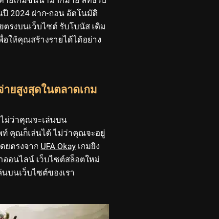
ยเกมชั้นนำมากมาย สิทธิ์รับ
นปี 2024 ฝาก-ถอน อัตโนมัติ
ยตรงบนเว็บไซต์ รับโบนัส เดิม
ื่อให้คุณสร้างรายได้ได้อย่าง
รจ่ายสูงสุดในตลาดเกม
 ไม่ว่าคุณจะเล่นบน
์ คุณก็เล่นได้ ไม่ว่าคุณจะอยู่
้โดยตรงจาก
UFA Okay
เกมยิง
ออนไลน์ เว็บไซต์สล็อตใหม่
เล่นบนเว็บไซต์ของเรา