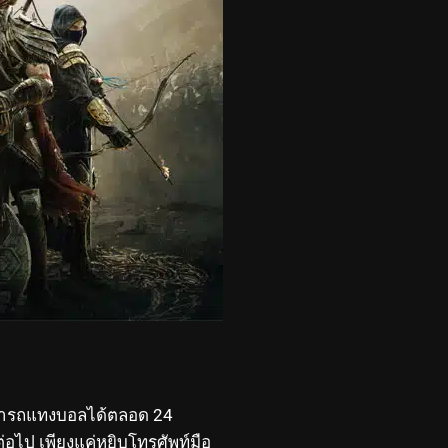
สามารถแทงบอลได้ตลอด 24
่อไป เพียงแค่หยิบโทรศัพท์มือ