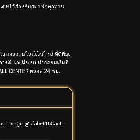
ิเศษไว้สำหรับสมาชิกทุกท่าน
นบอลออนไลน์เว็บไซต์ ที่ดีที่สุด
การดี และมีระบบฝากถอนเงินที่
 CALL CENTER ตลอด 24 ชม.
ter Line@ : @ufabet168auto