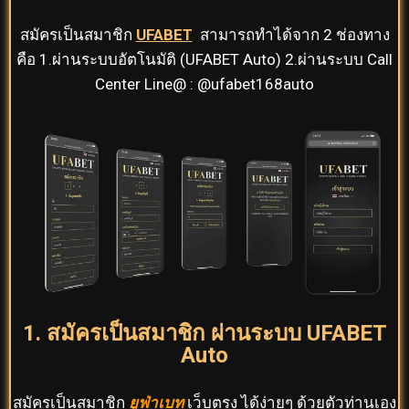
สมัครเป็นสมาชิก
UFABET
สามารถทำได้จาก 2 ช่องทาง
คือ 1.ผ่านระบบอัตโนมัติ (UFABET Auto) 2.ผ่านระบบ Call
Center Line@ : @ufabet168auto
1. สมัครเป็นสมาชิก ผ่านระบบ UFABET
Auto
สมัครเป็นสมาชิก
ยูฟ่าเบท
เว็บตรง ได้ง่ายๆ ด้วยตัวท่านเอง