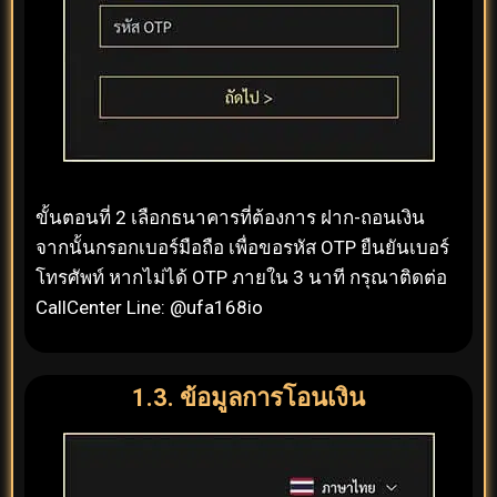
ขั้นตอนที่ 2 เลือกธนาคารที่ต้องการ ฝาก-ถอนเงิน
จากนั้นกรอกเบอร์มือถือ เพื่อขอรหัส OTP ยืนยันเบอร์
โทรศัพท์ หากไม่ได้ OTP ภายใน 3 นาที กรุณาติดต่อ
CallCenter Line: @ufa168io
1.3. ข้อมูลการโอนเงิน