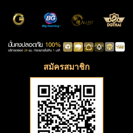
สมัครสมาชิก