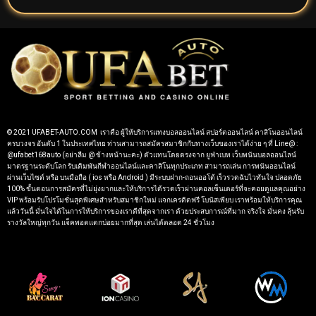
© 2021 UFABET-AUTO.COM เราคือ ผู้ให้บริการแทงบอลออนไลน์ สปอร์ตออนไลน์ คาสิโนออนไลน์
ครบวงจร อันดับ 1 ในประเทศไทย ท่านสามารถสมัครสมาชิกกับทางเว็บของเราได้ง่าย ๆ ที่ Line@ :
@ufabet168auto (อย่าลืม @ ข้างหน้านะคะ) ตัวแทนโดยตรงจาก ยูฟ่าเบท เว็บพนันบอลออนไลน์
มาตรฐานระดับโลก รับเดิมพันกีฬาออนไลน์และคาสิโนทุกประเภท สามารถเล่น การพนันออนไลน์
ผ่านเว็บไซต์ หรือ บนมือถือ ( ios หรือ Android ) มีระบบฝาก-ถอนออโต้ เร็วรวดฉับไวทันใจ ปลอดภัย
100% ขั้นตอนการสมัครที่ไม่ยุ่งยากและให้บริการได้รวดเร็วผ่านคอลเซ็นเตอร์ที่จะคอยดูแลคุณอย่าง
VIP พร้อมรับโปรโมชั่นสุดพิเศษสำหรับสมาชิกใหม่ แจกเครดิตฟรี โบนัสเพียบ เราพร้อมให้บริการคุณ
แล้ววันนี้ มั่นใจได้ในการให้บริการของเราดีที่สุดจากเรา ด้วยประสบการณ์ที่มาก จริงใจ มั่นคง ลุ้นรับ
รางวัลใหญ่ทุกวัน แจ็คพอตแตกบ่อยมากที่สุด เล่นได้ตลอด 24 ชั่วโมง