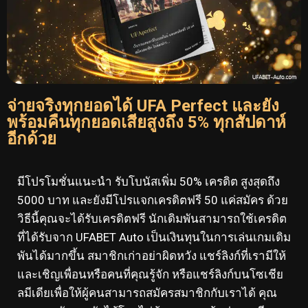
จ่ายจริงทุกยอดได้ UFA Perfect และยัง
พร้อมคืนทุกยอดเสียสูงถึง 5% ทุกสัปดาห์
อีกด้วย
มีโปรโมชั่นแนะนำ รับโบนัสเพิ่ม 50% เครดิต สูงสุดถึง
5000 บาท และยังมีโปรแจกเครดิตฟรี 50 แค่สมัคร ด้วย
วิธีนี้คุณจะได้รับเครดิตฟรี นักเดิมพันสามารถใช้เครดิต
ที่ได้รับจาก UFABET Auto เป็นเงินทุนในการเล่นเกมเดิม
พันได้มากขึ้น สมาชิกเก่าอย่าผิดหวัง แชร์ลิงก์ที่เรามีให้
และเชิญเพื่อนหรือคนที่คุณรู้จัก หรือแชร์ลิงก์บนโซเชีย
ลมีเดียเพื่อให้ผู้คนสามารถสมัครสมาชิกกับเราได้ คุณ