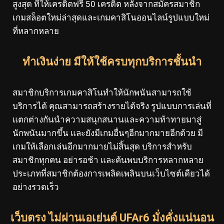
สูงสุด ที่ให้เครดิตฟรี 50 เครดิต หลังจากสมัครสมาชิก
เกมสล็อตใหม่ล่าสุดและเกมคาสิโนออนไลน์รูปแบบใหม่
ที่หลากหลาย
ทำเงินง่าย มีให้ใช้ครบทุกบริการชั้นนำ
สมาชิกบริการเกมคาสิโนทำให้นักพนันสามารถใช้
บริการได้ คุณสามารถสร้างรายได้จริง รูปแบบการเล่นที่
แตกต่างกันนำความสนุกสนานและความท้าทายมาสู่
นักพนันมากขึ้น และยังมีเกมอื่นๆอีกมากมายอีกด้วย มี
เกมให้เลือกเล่นอีกมากมายไม่สิ้นสุด บริการสำหรับ
สมาชิกทุกคน อย่ารอช้า และค้นพบบริการหลากหลาย
ประเภทที่สมาชิกต้องการเพลิดเพลินบนเว็บไซต์เดียวได้
อย่างรวดเร็ว
เว็บตรง ไม่ผ่านเอเย่นต์ UFAr6 มั่งคั่งแน่นอน