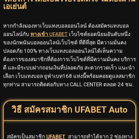
เอเย่นต์
หากกำลังมองหาเว็บแทงบอลออนไลน์ ต้องสมัครแทงบอล
ออนไลน์กับ
ทางเข้า
UFABET
เว็บไซต์ยอดนิยมอันดับหนึ่ง
ของนักพนันบอลออนไลน์เว็บไซต์ ที่ดีที่สุด มีความมั่นคง
ปลอดภัย 100% ทางเว็บแทงบอลออนไลน์ได้เห็นความ
ต้องการของสมาชิกที่ต้องการเว็บไซต์ที่มีความมั่นคง บริการ
ดี และมีระบบฝากถอนเงินที่ปลอดภัย สะดวกรวดเร็ว แนะนำ
เลือก เว็บแทงบอล ยูฟ่าเบท168 แห่งนี้พร้อมคอยดูแลสมาชิก
ทุกท่าน สามารถติดต่อกับทาง CALL CENTER ตลอด 24 ชม.
วิธี สมัครสมาชิก UFABET Auto
สมัครเป็นสมาชิก
UFABET
สามารถทำได้จาก 2 ช่องทาง