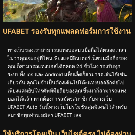
UFABET รองรับทุกแพลตฟอร์มการใช้งาน
ทางเว็บของเราสามารถแทงบอลบนมือถือได้ตลอดเวลา
ไม่ว่าคุณจะอยู่ที่ไหนเพียงแค่มีอินเตอร์เน็ตบนมือถือของ
คุณ ก็สามารถแทงบอลได้ตลอด 24 ชั่วโมง รองรับทุก
ระบบทั้ง ios และ Android แท็บเล็ตก็สามารถเล่นได้เช่น
เดียวกัน คุณไม่จำเป็นต้องเดินไปโต๊ะแทงบอลอีกต่อไป
เพียงแค่หยิบโทรศัพท์มือถือของคุณขึ้นมาก็สามารถแทง
บอลได้แล้ว หากต้องการสมัครสมาชิกกับทางเว็บ
UFABET Auto วันนี้ทางเว็บโปรโมชั่นสุดพิเศษไว้สำหรับ
สมาชิกทุกท่าน สมัคร UFABET เลย
ให้บริการโดยเป็น เว็บไซต์ตรง ไม่ต้องผ่าน