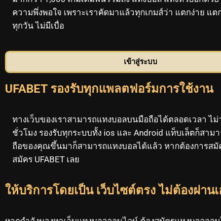
ความพึ่งพอใจ เพราะเราคัดมาแล้วทุกเกมส์ว่า แตกง่าย แตกบ
ทุกวัน ไม่มีเบื่อ
เข้าสู่ระบบ
UFABET รองรับทุกแพลตฟอร์มการใช้งาน
ทางเว็บของเราสามารถแทงบอลบนมือถือได้ตลอดเวลา ไม่ว่า
ชั่วโมง รองรับทุกระบบทั้ง ios และ Android แท็บเล็ตก็สาม
ถือของคุณขึ้นมาก็สามารถแทงบอลได้แล้ว หากต้องการสมัคร
สมัคร UFABET เลย
ให้บริการโดยเป็น เว็บไซต์ตรง ไม่ต้องผ่านเ