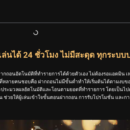
เล่นได้ 24 ชั่วโมง ไม่มีสะดุด ทุกระบบป
กถอนอัตโนมัติที่ทำรายการได้ด้วยตัวเอง ไม่ต้องรอแอดมิน เหม
ที่หลายคนชอบคือ ฝากถอนไม่มีขั้นต่ำทำให้เริ่มต้นได้ตามงบขอ
บจะประมวลผลอัตโนมัติและโอนตามยอดที่ทำรายการ โดยเป็นไปตา
องต้น ช่วยให้ผู้เล่นเข้าใจขั้นตอนฝากถอน การรับโปรโมชั่น และก