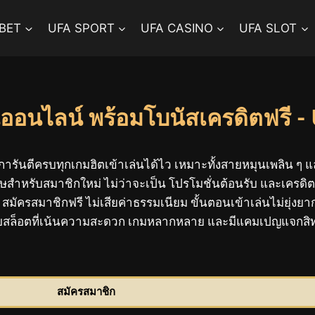
BET
UFA SPORT
UFA CASINO
UFA SLOT
ออนไลน์ พร้อมโบนัสเครดิตฟรี 
ารันตีครบทุกเกมฮิตเข้าเล่นได้ไว เหมาะทั้งสายหมุนเพลิน ๆ แ
เศษสำหรับสมาชิกใหม่ ไม่ว่าจะเป็น โปรโมชั่นต้อนรับ และเครดิตฟ
 สมัครสมาชิกฟรี ไม่เสียค่าธรรมเนียม ขั้นตอนเข้าเล่นไม่ยุ่งยา
ว็บสล็อตที่เน้นความสะดวก เกมหลากหลาย และมีแคมเปญแจกสิ
สมัครสมาชิก