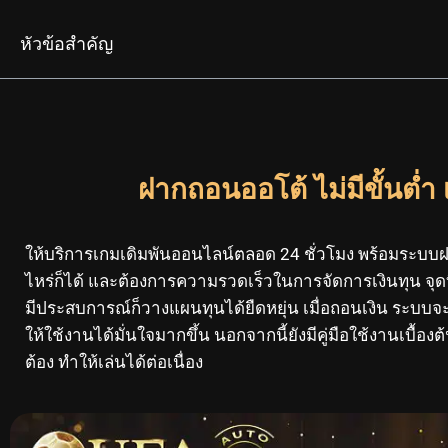
หัวข้อสำคัญ
ฝากถอนออโต้ ไม่มีขั้นต่ำ 
ให้บริการเกมเดิมพันออนไลน์ตลอด 24 ชั่วโมง พร้อมระบบฝา
ไหร่ก็ได้ และต้องการความรวดเร็วในการจัดการเงินทุน จุด
มีประสบการณ์ก็วางแผนทุนได้ยืดหยุ่น เมื่อถอนเงิน ระบ
ให้ใช้งานได้มั่นใจมากขึ้น นอกจากนี้ยังมีคู่มือใช้งานเบื้
ต้อง ทำให้เล่นได้ต่อเนื่อง