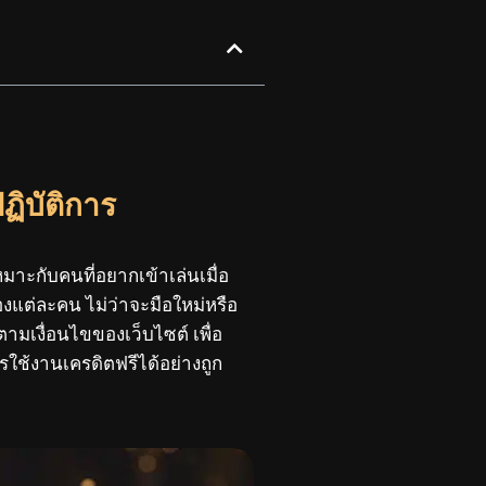
ฏิบัติการ
าะกับคนที่อยากเข้าเล่นเมื่อ
งแต่ละคน ไม่ว่าจะมือใหม่หรือ
มเงื่อนไขของเว็บไซต์ เพื่อ
ารใช้งานเครดิตฟรีได้อย่างถูก