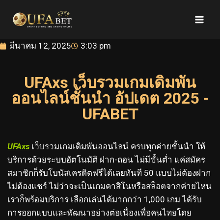
มีนาคม 12, 2025
3:03 pm
UFAxs เว็บรวมเกมเดิมพัน
ออนไลน์ชั้นนำ อัปเดต 2025 -
UFABET
UFAxs
เว็บรวมเกมเดิมพันออนไลน์ ครบทุกค่ายชั้นนำ ให้
บริการด้วยระบบอัตโนมัติ ฝาก-ถอน ไม่มีขั้นต่ำ แค่สมัคร
สมาชิกก็รับโบนัสเครดิตฟรีได้เลยทันที 50 แบบไม่ต้องฝาก
ไม่ต้องแชร์ ไม่ว่าจะเป็นเกมคาสิโนหรือสล็อตจากค่ายไหน
เราก็พร้อมบริการ เลือกเล่นได้มากกว่า 1,000 เกม ได้รับ
การออกแบบและพัฒนาอย่างต่อเนื่องเพื่อคนไทยโดย