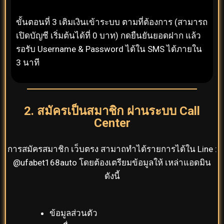
ขั้นตอนที่ 3 เติมเงินเข้าระบบ ตามที่ต้องการ (สามารถ
เปิดบัญชี เริ่มต้นได้ที่ 0 บาท) กดยืนยันยอดฝาก แล้ว
รอรับ Username & Password ได้ใน SMS ได้ภายใน
3 นาที
2. สมัครเป็นสมาชิก ผ่านระบบ Call
Center
การสมัครสมาชิก เว็บตรง สามาถทำได้รายการได้ใน Line :
@ufabet168auto โดยต้องเตรียมข้อมูลให้ เหล่าแอดมิน
ดังนี้
ข้อมูลส่วนตัว