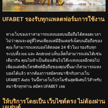
UFABET รองรับทุกแพลตฟอร์มการใช้งาน
ทางเว็บของเราสามารถแทงบอลบนมือถือได้ตลอดเวลา
ไม่ว่าคุณจะอยู่ที่ไหนเพียงแค่มีอินเตอร์เน็ตบนมือถือของ
คุณ ก็สามารถแทงบอลได้ตลอด 24 ชั่วโมง รองรับทุก
ระบบทั้ง ios และ Android แท็บเล็ตก็สามารถเล่นได้เช่น
เดียวกัน คุณไม่จำเป็นต้องเดินไปโต๊ะแทงบอลอีกต่อไป
เพียงแค่หยิบโทรศัพท์มือถือของคุณขึ้นมาก็สามารถแทง
บอลได้แล้ว หากต้องการสมัครสมาชิกกับทางเว็บ
UFABET Auto วันนี้ทางเว็บโปรโมชั่นสุดพิเศษไว้สำหรับ
สมาชิกทุกท่าน สมัคร UFABET เลย
ให้บริการโดยเป็น เว็บไซต์ตรง ไม่ต้องผ่าน
เอเย่นต์