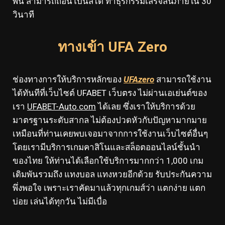
พัน สามารถถอนโบนัสได้ ทำธุรกรรมเสร็จสิ้นภายใน 30
วินาที
ทางเข้า UFA Zero
ช่องทางการให้บริการหลักของ
UFAzero
สามารถใช้งาน
ได้ทันทีที่เว็บไซต์ UFABET เว็บตรง ไม่ผ่านเอเย่นต์ของ
เรา
UFABET-Auto.com
ได้เลย ซึ่งเราให้บริการด้วย
มาตรฐานระดับสากล ไม่ต้องปวดหัวกับปัญหามากมาย
เหมือนที่ท่านเคยพบเจอมาจากการใช้งานเว็บไซต์อื่นๆ
โดยเรามีบริการเกมคาสิโนและสล็อตออนไลน์ชั้นนำ
ของไทย ให้ท่านได้เลือกใช้บริการมากกว่า 1,000 เกม
เดิมพันรวมถึง แทงบอล แทงหวยอีกด้วย รับประกันความ
พึ่งพอใจ เพราะเราคัดมาแล้วทุกเกมส์ว่า แตกง่าย แตก
บ่อย เล่นได้ทุกวัน ไม่มีเบื่อ