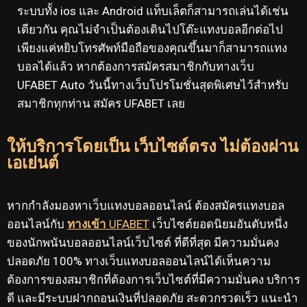
ระบบทั้ง ios และ Android แท็บเล็ตก็สามารถเล่นได้เช่น
เดียวกัน คุณไม่จำเป็นต้องเดินไปโต๊ะแทงบอลอีกต่อไป
เพียงแค่หยิบโทรศัพท์มือถือของคุณขึ้นมาก็สามารถแทง
บอลได้แล้ว หากต้องการสมัครสมาชิกกับทางเว็บ
UFABET Auto วันนี้ทางเว็บโปรโมชั่นสุดพิเศษไว้สำหรับ
สมาชิกทุกท่าน สมัคร UFABET เลย
ให้บริการโดยเป็น เว็บไซต์ตรง ไม่ต้องผ่าน
เอเย่นต์
หากกำลังมองหาเว็บแทงบอลออนไลน์ ต้องสมัครแทงบอล
ออนไลน์กับ
ทางเข้า
UFABET
เว็บไซต์ยอดนิยมอันดับหนึ่ง
ของนักพนันบอลออนไลน์เว็บไซต์ ที่ดีที่สุด มีความมั่นคง
ปลอดภัย 100% ทางเว็บแทงบอลออนไลน์ได้เห็นความ
ต้องการของสมาชิกที่ต้องการเว็บไซต์ที่มีความมั่นคง บริการ
ดี และมีระบบฝากถอนเงินที่ปลอดภัย สะดวกรวดเร็ว แนะนำ