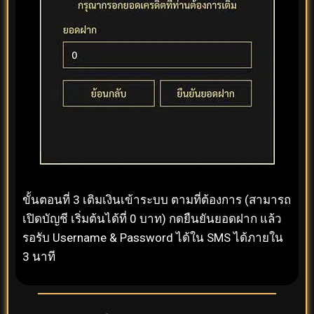
ขั้นตอนที่ 3 เติมเงินเข้าระบบ ตามที่ต้องการ (สามารถ
เปิดบัญชี เริ่มต้นได้ที่ 0 บาท) กดยืนยันยอดฝาก แล้ว
รอรับ Username & Password ได้ใน SMS ได้ภายใน
3 นาที