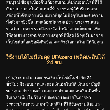
สมบูรณ์ ข้อมูลเบื้องต้นเกี่ยวกับเกมเดิมพันออนไลน์ที่ได้
เงินง่าย ๆ มาเป็นตัวแทนที่ร่ำรวยของผู้ให้บริการเกม
สล็อตที่ได้รับความนิยมมากที่สุดในปัจจุบันและรับความ
มั่งคั่งมากยิ่งขึ้น เกมสล็อตมีความเปราะบาง เราเสนอ
รางวัลมากมาย รวมถึงรางวัล โบนัส และแจ็คพอต เพื่อ
ให้คุณสามารถพบกับความสนุกที่ดีที่สุดได้ ทุกวันมาจาก
เว็บไซต์สล็อตชื่อดังที่พร้อมจะสร้างโอกาสใหม่ให้กับคุณ
ใช้งานได้ไม่มีสะดุด UFAzero เพลิดเพลินได้
24 ชม.
เข้าสู่ระบบ ฝากและถอนเงิน เว็บไซต์ไม่จำกัด 24
ชั่วโมง มีระบบฝากและถอนเงินอัตโนมัติ เงินเข้าบัญชี
ของคุณอย่างรวดเร็ว และการฝากและถอนเงินเกิดขึ้น
ในเวลาเพียงไม่กี่วินาที สะดวกและง่ายในการทำ
ธุรกรรมโดยตรง เกมพนันคาสิโนที่ได้รับความนิยมและ