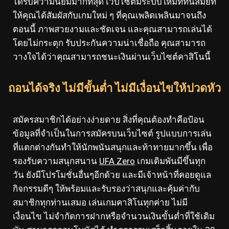
ได้รับความนิยมมากที่สุด เว็บไซต์มีระบบใหม่ที่ทันสมัยที่
ให้คุณได้สัมผัสกับเกมใหม่ ๆ ที่คุณเพลิดเพลินมาจนถึง
ตอนนี้ ภาพสวยงามและชัดเจน และคุณสามารถเล่นได้
โดยไม่กระตุก รับประกันความน่าเชื่อถือ คุณสามารถ
วางใจได้ว่าคุณสามารถชนะเงินผ่านเว็บไซต์คาสิโนนี้
ถอนได้จริง ไม่มีขั้นต่ำ ไม่มีเงื่อนไขให้ปวดหัว
สมัครสมาชิกได้อย่างง่ายดาย สิ่งที่คุณต้องทำคือป้อน
ข้อมูลที่จำเป็นในการสมัครบนเว็บไซต์ รูปแบบการเล่น
ที่แตกต่างกันทำให้นักพนันสนุกและท้าทายมากขึ้น เพื่อ
รองรับความสนุกสนาน
UFA Zero
เกมเดิมพันมีขึ้นทุก
วัน ยังมีโปรโมชั่นอื่นๆอีกด้วย และมีเจ้าหน้าที่คอยดูแล
กิจกรรมดีๆ ให้พร้อมและรับรองว่าสนุกและคุ้มค่ากับ
สมาชิกทุกท่านเสมอ เล่นเกมคาสิโนทุกค่าย ไม่มี
เงื่อนไข ไม่จำกัดการฝากหรือจำนวนเงินขั้นต่ำที่ใช้เดิม