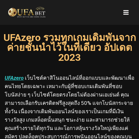
UFAzero รวมทุกเกมเดิมพันจาก
ค่ายชั้นนำไว้ในที่เดียว อัปเดต
2023
UFAzero
เว็บไซต์คาสิโนออนไลน์ที่ออกแบบและพัฒนาเพื่อ
คนไทยโดยเฉพาะ เหมาะกับผู้ที่ชอบเกมเดิมพันที่ชอบ
โบนัสง่าย ๆ เว็บไซต์โดยตรงโดยไม่ต้องผ่านเอเย่นต์ คุณ
สามารถเลือกรับเครดิตฟรีสูงสุดถึง 50% แจกโบนัสกระจาย
ทั้งวัน เนื่องจากเดิมพันออนไลน์ของเราเป็นเกมที่มีเงิน
รางวัลสูง เกมสล็อตนั้นสนุก ชนะง่าย และสามารถช่วยให้
คุณสร้างรายได้ทุกวัน และโอกาสลุ้นรางวัลใหญ่เพียงแค่
สมัคร ปลดล็อคประสบการณ์การพนันออนไลน์ของคุณบน