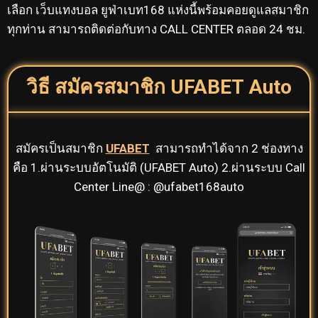
เลือก เว็บแทงบอล ยูฟ่าเบท168 แห่งนี้พร้อมคอยดูแลสมาชิก
ทุกท่าน สามารถติดต่อกับทาง CALL CENTER ตลอด 24 ชม.
วิธี สมัครสมาชิก UFABET Auto
สมัครเป็นสมาชิก
UFABET
สามารถทำได้จาก 2 ช่องทาง
คือ 1.ผ่านระบบอัตโนมัติ (UFABET Auto) 2.ผ่านระบบ Call
Center Line@ : @ufabet168auto