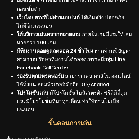
มีเงินแค่ 5 บาทก็ฝากได้
เพราะเว็บเราไม่มีฝากหรือ
ถอนขั้นต่ำ
เว็บโดยตรงที่ไม่ผ่านเอเย่นต์
ได้เงินจริง ปลอดภัย
ไม่มีโกงแน่นอน
ให้บริการเล่นหลากหลายเกม
ภายในเกมมีเกมให้เล่น
มากกว่า 100 เกม
มีทีมงานคอยดูแลตลอด 24 ชั่วโมง
หากท่านมีปัญหา
สามารถปรึกษาทีมงานได้ตลอดเพราะมี
กลุ่ม
Line
Facebook CallCenter
รองรับทุกแพรตฟอร์ม
สามารถเล่น คาสิโน ออนไลน์
ได้ทั้งบน คอมพิวเตอร์ มือถือ IOS/Andriod
โปรโมชั่นเด่น
มีโปรโมชั่นโบนัสเครดิตฟรีที่ดีที่สุด
และมีโปรโมชั่นที่มาทุกเดือน ทำให้ท่านไม่เบื่อ
แน่นอน
ขั้นตอนการเล่น