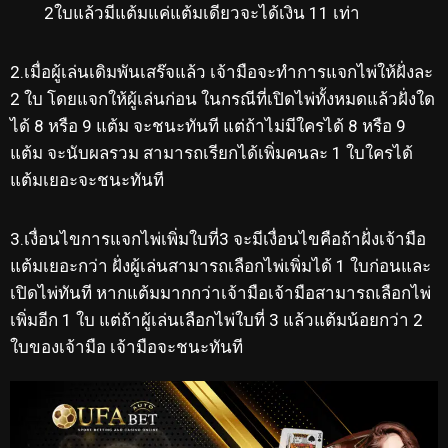
2ใบแล้วมีแต้มแค่แต้มเดียวจะได้เงิน 11 เท่า
2.เมื่อผู้เล่นเดิมพันเสร๊จแล้ว เจ้ามือจะทำการแจกไพ่ให้ฝั่งละ
2 ใบ โดยแจกให้ผู้เล่นก่อน ในกรณีที่เปิดไพ่ทั้งหมดแล้วฝั่งใด
ได้ 8 หรือ 9 แต้ม จะชนะทันที แต่ถ้าไม่มีใครได้ 8 หรือ 9
แต้ม จะนับผลรวม สามารถเรียกได้เพิ่มคนละ 1 ใบใครได้
แต้มเยอะจะชนะทันที
3.เงื่อนไขการแจกไพ่เพิ่มใบที่3 จะมีเงื่อนไขคือถ้าฝั่งเจ้ามือ
แต้มเยอะกว่า ฝั่งผู้เล่นสามารถเลือกไพ่เพิ่มได้ 1 ใบก่อนและ
เปิดไพ่ทันที หากแต้มมากกว่าเจ้ามือเจ้ามือสามารถเลือกไพ่
เพิ่มอีก 1 ใบ แต่ถ้าผู้เล่นเลือกไพ่ใบที่ 3 แล้วแต้มน้อยกว่า 2
ใบของเจ้ามือ เจ้ามือจะชนะทันที