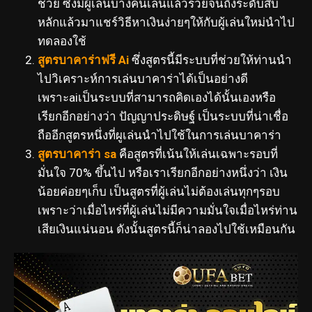
ช่วย ซึ่งมีผู้เล่นบางคนเล่นแล้วรวยจนถึงระดับสิบ
หลักแล้วมาแชร์วิธีหาเงินง่ายๆให้กับผู้เล่นใหม่นำไป
ทดลองใช้
สูตรบาคาร่าฟรี Ai
ซึ่งสูตรนี้มีระบบที่ช่วยให้ท่านนำ
ไปวิเคราะห์การเล่นบาคาร่าได้เป็นอย่างดี
เพราะaiเป็นระบบที่สามารถคิดเองได้นั้นเองหรือ
เรียกอีกอย่างว่า ปัญญาประดิษฐ์ เป็นระบบที่น่าเชื่อ
ถืออีกสูตรหนึ่งที่ผูเล่นนำไปใช้ในการเล่นบาคาร่า
สูตรบาคาร่า sa
คือสูตรที่เน้นให้เล่นเฉพาะรอบที่
มั่นใจ 70% ขึ้นไป หรือเราเรียกอีกอย่างหนึ่งว่า เงิน
น้อยค่อยๆเก็บ เป็นสูตรที่ผู้เล่นไม่ต้องเล่นทุกๆรอบ
เพราะว่าเมื่อไหร่ที่ผู้เล่นไม่มีความมั่นใจเมื่อไหร่ท่าน
เสียเงินแน่นอน ดังนั้นสูตรนี้ก็น่าลองไปใช้เหมือนกัน