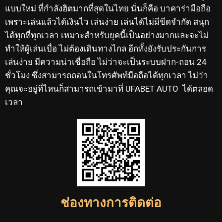
แบบใหม่ ที่กำลังฮิตมากที่สุดในไทย นั่นก็คือ บาคาร่ามือถือ
เพราะเล่นแล้วได้เงินไว เล่นง่าย เล่นได้ไม่มีขีดจำกัด สนุก
ได้ทุกที่ทุกเวลา เหมาะสำหรับยุคนี้เป็นอย่างมากและจะไม่
ทำให้ผู้เล่นเบื่อ ไม่ต้องเดินทางไกล อีกทั้งยังรับประกันการ
เล่นง่าย มีความน่าเชื่อถือ ไม่ว่าจะเป็นระบบฝาก-ถอน 24
ชั่วโมง ซึ่งสามารถถอนในโทรศัพท์มือถือได้ทุกเวลา ไม่ว่า
คุณจะอยู่ที่ไหนก็สามารถเข้ามาที่ UFABET AUTO ได้ตลอด
เวลา
ช่องทางการติดต่อ