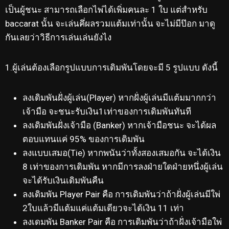
เป็นผู้ชนะ สามารถเลือกไพ่ได้เพิ่มคนละ 1 ใบ แต่สำหรับ
baccarat นั้น จะเล่นคึ่ผลรวมแต้มเท่านั้น จะไม่มีป๊อก มาดู
กันเลยว่าวิธีการเล่นเล่นยังไง
1.ผู้เล่นต้องเลือกรูปแบบการเดิมพันโดยจะมี 5 รูปแบบ ดังนี้
ลงเดิมพันฝั่งผู้เล่น(Player) หากฝั่งผู้เล่นมีแต้มมากกว่า
เจ้ามือ จะชนะรับเงิน1เท่าของการเดิมพันทันที
ลงเดิมพันฝั่งเจ้ามือ (Banker) หากเจ้ามือชนะ จะได้ผล
ตอบแทนแค่ 95% ของการเดิมพัน
ลงแบบเสมอ(Tie) หากพนันว่าทั้งสองเสมอกัน จะได้เงิน
8 เท่าของการเดิมพัน หากมีการลงฝ่ายใดฝ่ายหนึ่งผู้เล่น
จะได้รับเงินเดิมพันคืน
ลงเดิมพัน Player Pair คือ การเดิมพันว่าถ้าฝั่งผู้เล่นมีใพ่
2ใบแล้วมีแต้มแค่แต้มเดียวจะได้เงิน 11 เท่า
ลงเดมพัน Banker Pair คือ การเดิมพันว่าถ้าฝั่งเจ้ามือใพ่