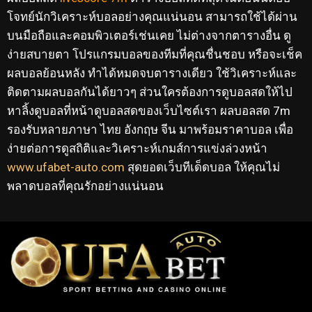
โจทย์นักวิเคราะห์บอลอย่างคุณแน่นอน สามารถใช้ได้ผ่าน
บนมือถือและคอมพิวเตอร์เช่นเคย ไม่ต่างจากตารางอื่น ดู
ง่ายสบายตา โปรแกรมบอลของทีมที่คุณชื่นชอบ หรือจะเช็ค
ผลบอลย้อนหลัง ทำได้หมดจบตารางเดียว ใช้วิเคราะห์และ
ติดตามผลบอลกันได้ยาวๆ ส่วนใครต้องการดูบอลสดให้ไป
หาลิ้งดูบอลที่หน้าดูบอลสดของเว็บไซต์เรา ผลบอลสด 7m
รองรับหลายภาษา ไทย อังกฤษ จีน มาพร้อมราคาบอล เพื่อ
ง่ายต่อการดูสถิติและวิเคราะห์เกมส์การแข่งล่วงหน้า
www.ufabet-auto.com
สุดยอดเว็บทีเด็ดบอล ให้คุณไม่
พลาดบอลที่คุณรักอย่างแน่นอน