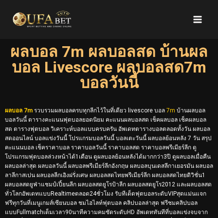
ผลบอล 7m ผลบอลสด บ้านผล
บอล Livescore ผลบอลสด7m
บอลวันนี้
ผลบอล 7m
รวบรวมผลบอลครบทุกลีกไว้ในที่เดียว livescore บอล
7m
บ้านผลบอล
บอลวันนี้ ตารางคะแนนฟุตบอลยอดนิยม คะแนนผลบอลสด เช็คผลบอล เช็คผลบอล
สด ตารางฟุตบอล วิเคราะห์บอลแบบครบครัน อัพเดทตารางบอลตลอดทั้งวัน ผลบอล
สดออนไลน์ บอลแข่งวันนี้ โปรแกรมบอลวันนี้ บอลเตะวันนี้ ผลบอลย้อนหลัง 7 วัน สรุป
คะแนนบอล เช็คราคาบอล ราคาบอลวันนี้ ราคาบอลสด ราคาบอลพรีเมียร์ลีก ดู
โปรแกรมฟุตบอลล่วงหน้าได้1เดือน ดูผลบอลย้อนหลังได้มากกว่า3ปี ดูผลบอลเมื่อคืน
ผลบอลล่าสุด ผลบอลวันนี้ ผลบอลพรีเมียร์ลีกอังกฤษ ผลบอลบุนเดสลีกาเยอรมัน ผลบอล
ลาลีกาสเปน ผลบอลลีกเอิงฝรั่งเศษ ผลบอลสดไทยพรีเมียร์ลีก ผลบอลสดไทยดิวิชั่น1
ผลบอลสดยูฟ่าแชมป์เปี้ยนลีก ผลบอลสดยูโรป้าลีก ผลบอลสดยูโร2012 และผลบอลสด
ทั่วโลกอัพเดทแบบRealtimeตลอด24ชั่วโมง รับทีเด็ดฟุตบอลระดับVIPสุดแม่นแจก
ฟรีทุกวันที่เมนูเกมส์เซียนบอล ชมไฮไลท์ฟุตบอล คลิปบอลล่าสุด ฟรีชมคลิปบอล
แบบFullmatchเต็มเวลา90นาทีความคมชัดระดับHD อัพเดททันทีที่บอลแข่งจบจาก