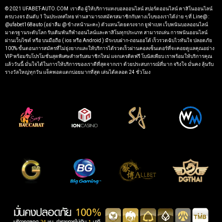
© 2021 UFABET-AUTO.COM เราคือ ผู้ให้บริการแทงบอลออนไลน์ สปอร์ตออนไลน์ คาสิโนออนไลน์
ครบวงจร อันดับ 1 ในประเทศไทย ท่านสามารถสมัครสมาชิกกับทางเว็บของเราได้ง่าย ๆ ที่ Line@ :
@ufabet168auto (อย่าลืม @ ข้างหน้านะคะ) ตัวแทนโดยตรงจาก ยูฟ่าเบท เว็บพนันบอลออนไลน์
มาตรฐานระดับโลก รับเดิมพันกีฬาออนไลน์และคาสิโนทุกประเภท สามารถเล่น การพนันออนไลน์
ผ่านเว็บไซต์ หรือ บนมือถือ ( ios หรือ Android ) มีระบบฝาก-ถอนออโต้ เร็วรวดฉับไวทันใจ ปลอดภัย
100% ขั้นตอนการสมัครที่ไม่ยุ่งยากและให้บริการได้รวดเร็วผ่านคอลเซ็นเตอร์ที่จะคอยดูแลคุณอย่าง
VIP พร้อมรับโปรโมชั่นสุดพิเศษสำหรับสมาชิกใหม่ แจกเครดิตฟรี โบนัสเพียบ เราพร้อมให้บริการคุณ
แล้ววันนี้ มั่นใจได้ในการให้บริการของเราดีที่สุดจากเรา ด้วยประสบการณ์ที่มาก จริงใจ มั่นคง ลุ้นรับ
รางวัลใหญ่ทุกวัน แจ็คพอตแตกบ่อยมากที่สุด เล่นได้ตลอด 24 ชั่วโมง