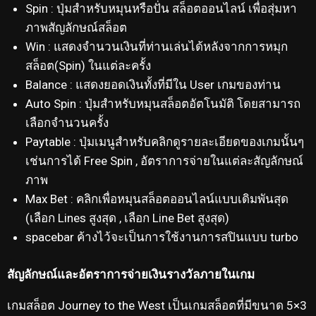
Spin : ปุ่มสำหรับหมุนหรือปั่น สล็อตออนไลน์ เพื่อสุ่มหา
ภาพสัญลักษณ์สล็อต
Win : แสดงจำนวนเงินที่ท่านเล่นได้หลังจากการหมุก
สล็อต(Spin) ในแต่ละครั้ง
Balance : แสดงยอดเงินทั้งที่มีใน User เกมของท่าน
Auto Spin : ปุ่มสำหรับหมุนสล็อตอัตโนมัติ โดยสามารถ
เลือกจำนวนครั้ง
Paytable : ปุ่มเมนูสำหรับคลิกดูรายละเอียดของเกมนั้นๆ
เช่นการได้ Free Spin , อัตราการจ่ายในแต่ละสัญลักษณ์
ภาพ
Max Bet : คลิกเพื่อหมุนสล็อตออนไลน์แบบเดิมพันสุด
(เลือก Lines สูงสุด , เลือก Line Bet สูงสุด)
spacebar ค้างไว้จะเป็นการใช้งานการสปินแบบ turbo
สัญลักษณ์และอัตราการจ่ายเงินรางวัลภายในเกม
เกมสล็อต Journey to the West เป็นเกมสล็อตที่มีขนาด 5×3