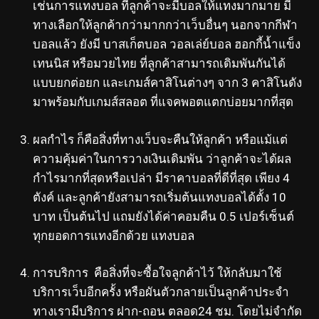
เช่นการแทงบอล ที่ลูกค้าจะมีบอลให้แทงมากมาย มี
ทางเลือกให้ลูกค้ากว่ามากกว่าเว็บอื่นๆ นอกจากกีฬา
บอลแล้ว ยังมี บาสเก็ตบอล วอลเล่ย์บอล ฮอกกี้น้ำแข็ง
เทนนิส หรือมวยไทย ที่ลูกค้าสามารถเดิมพันกันได้
แบบยกต่อยก และเกมส์คาสิโนต่างๆ จาก 3 คาสิโนดัง
มาพร้อมกับเกมส์สลอต ที่แจคพอตแตกบ่อยมากที่สุด
ผลกำไร ก็คือสิ่งที่ทางเว็บจะคืนให้ลูกค้า หรือแม้แต่
ความคุ้มค่าในการวางเงินเดิมพัน ว่าลูกค้าจะได้ผล
กำไรมากที่สุดหรือเปล่า มีราคาบอลที่ดีที่สุด เพียง 4
ตังค์ และลูกค้ายังสามารถเริ่มต้นแทงบอลได้ตั้ง 10
บาท เป็นต้นไป แถมยังได้ค่าคอมคืน 0.5 เปอร์เซ็นต์
ทุกยอดการแทงอีกด้วย แทงบอล
การบริการ คือสิ่งที่จะซื้อใจลูกค้าไว้ ให้กลับมาใช้
บริการเว็บอีกครั้ง หรือผันตัวกลายเป็นลูกค้าประจำ
ทางเรามีบริการ ฝาก-ถอน ตลอด24 ชม. โดยไม่จำกัด