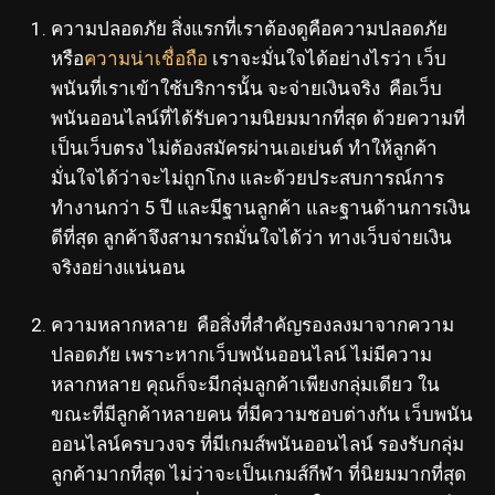
ความปลอดภัย สิ่งแรกที่เราต้องดูคือความปลอดภัย
หรือ
ความน่าเชื่อถือ
เราจะมั่นใจได้อย่างไรว่า เว็บ
พนันที่เราเข้าใช้บริการนั้น จะจ่ายเงินจริง คือเว็บ
พนันออนไลน์ที่ได้รับความนิยมมากที่สุด ด้วยความที่
เป็นเว็บตรง ไม่ต้องสมัครผ่านเอเย่นต์ ทำให้ลูกค้า
มั่นใจได้ว่าจะไม่ถูกโกง และด้วยประสบการณ์การ
ทำงานกว่า 5 ปี และมีฐานลูกค้า และฐานด้านการเงิน
ดีที่สุด ลูกค้าจึงสามารถมั่นใจได้ว่า ทางเว็บจ่ายเงิน
จริงอย่างแน่นอน
ความหลากหลาย คือสิ่งที่สำคัญรองลงมาจากความ
ปลอดภัย เพราะหากเว็บพนันออนไลน์ ไม่มีความ
หลากหลาย คุณก็จะมีกลุ่มลูกค้าเพียงกลุ่มเดียว ใน
ขณะที่มีลูกค้าหลายคน ที่มีความชอบต่างกัน เว็บพนัน
ออนไลน์ครบวงจร ที่มีเกมส์พนันออนไลน์ รองรับกลุ่ม
ลูกค้ามากที่สุด ไม่ว่าจะเป็นเกมส์กีฬา ที่นิยมมากที่สุด