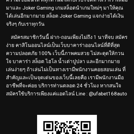
มาและ Joker Gaming เกมสล็อตนำเกมใหม่ๆ มาให้คุณ
ได้เล่นอีกมากมาย สล็อต Joker Gaming แจกง่ายได้เงิน
จริงๆ กับเราทุกวัน
สมัครสมาชิกวันนี้ ฝาก-ถอนเพียงไม่ถึง 1 นาทีจบ สมัคร
ง่าย คาสิโนออนไลน์เป็นเว็บบาคาร่าออนไลน์ที่ดีที่สุด
ความปลอดภัย 100% เว็บนี้ภาพคมสวย ไม่สะดุดให้กวน
ใจ บาคาร่า สล็อต ไฮโล น้ำเต่าปูปลา และอีกมากมาย
เล่นง่ายๆ ถ้าเล่นไม่เป็นทางเรามีพนักงานคอยสอนเล่น ที่
สำคัญและเป็นจุดเด่นของเว็บนี้เลยคือ เรามีพนักงานมือ
อาชีพที่จะค่อย บริการท่านตลอด 24 ชั่วโมง หากสนใจ
สมัครใช้บริการเพียงแค่แอดไลน์ Line :
@ufabet168auto