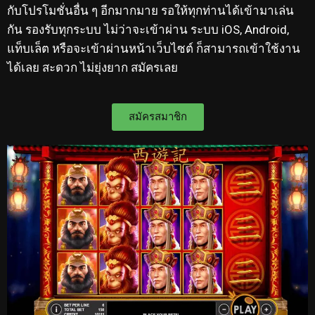
กับโปรโมชั่นอื่น ๆ อีกมากมาย รอให้ทุกท่านได้เข้ามาเล่น
กัน รองรับทุกระบบ ไม่ว่าจะเข้าผ่าน ระบบ iOS, Android,
แท็บเล็ต หรือจะเข้าผ่านหน้าเว็บไซต์ ก็สามารถเข้าใช้งาน
ได้เลย สะดวก ไม่ยุ่งยาก สมัครเลย
สมัครสมาชิก