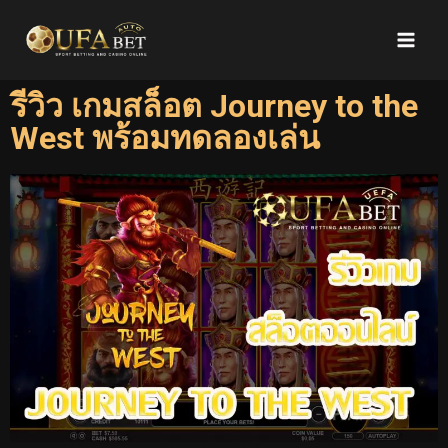
รีวิว เกมสล็อต Journey to the
West พร้อมทดลองเล่น​