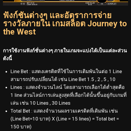
ฟังก์ชันต่างๆ และอัตราการจ่าย
รางวัลภายใน เกมสล็อต Journey to
the West
การใช้งานฟังก์ชั่นต่างๆ ภายในเกมจะแบ่งได้เป็นแต่ละส่วน
ดังนี้
Line Bet : แสดงเครดิตที่ใช้ในการเดิมพันในต่อ 1 Line
สามารถปรับเปลี่ยนได้ เช่น Line Bet 1.5 , 2 , 5 , 10
Lines : แสดงจำนวนไลน์ โดยสามารถเลือกได้ต่ำสุดคือ
1 line ส่วนไลน์การเล่นสูงสุดที่เลือกได้นั้นขึ้นอยู่กับเกมที่
เล่น เช่น 10 Lines , 30 Lines
Total Bet : แสดงจำนวนผลรวมเครดิตที่เดิมพัน เช่น
(Line Bet=10 บาท) X (Line = 15 lines) = Total bet =
150 บาท)