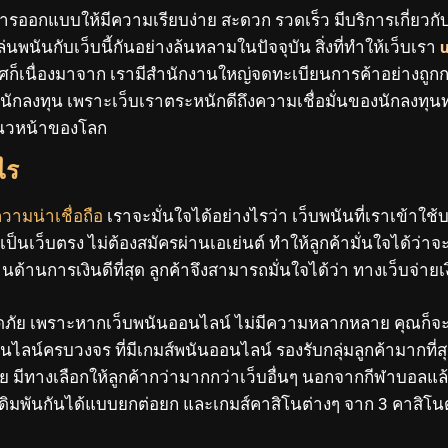
บการออกแบบให้มีความเรียบง่าย สะดวก รวดเร็ว มีบริการเกี่ยวกั
นพนันกับเว็บนี้กันอย่างล้นหลามในปัจจุบัน สิ่งที่ทำให้เว็บเรา
ก็เนื่องมาจาก เรามีสำนักงานใหญ่จดทะเบียนการค้าอย่างถูกก
านักลงทุน เพราะเว็บเราตระหนักดีถึงความเชื่อมั่นของนักลงทุนทุ
แนวหน้าของโลก
ไร
วามน่าเชื่อถือ
เราจะมั่นใจได้อย่างไรว่า เว็บพนันที่เราเข้าใช้บ
เป็นเว็บตรง ไม่ต้องสมัครผ่านเอเย่นต์ ทำให้ลูกค้ามั่นใจได้ว่าจ
านการเงินดีที่สุด ลูกค้าจึงสามารถมั่นใจได้ว่า ทางเว็บจ่ายเ
 เพราะหากเว็บพนันออนไลน์ ไม่มีความหลากหลาย คุณก็จะมีกลุ
ลน์ครบวงจร ที่มีเกมส์พนันออนไลน์ รองรับกลุ่มลูกค้ามากที่สุด
 มีทางเลือกให้ลูกค้ากว่ามากกว่าเว็บอื่นๆ นอกจากกีฬาบอลแล้ว
เดิมพันกันได้แบบยกต่อยก และเกมส์คาสิโนต่างๆ จาก 3 คาสิโนดั