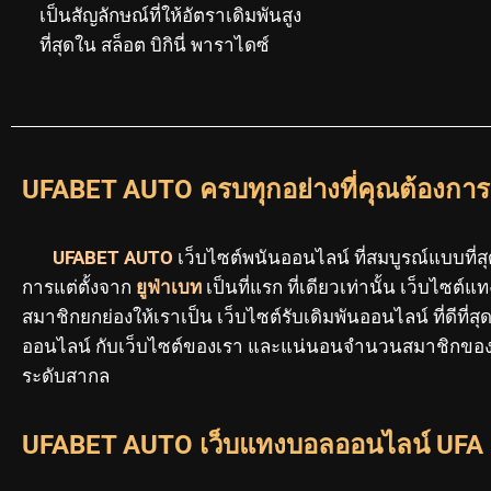
เป็นสัญลักษณ์ที่ให้อัตราเดิมพันสูง
ที่สุดใน สล็อต บิกินี่ พาราไดซ์
UFABET AUTO ครบทุกอย่างที่คุณต้องการ 
UFABET AUTO
เว็บไซต์พนันออนไลน์ ที่สมบูรณ์แบบที
การแต่ตั้งจาก
ยูฟ่าเบท
เป็นที่แรก ที่เดียวเท่านั้น เว็บไซต์
สมาชิกยกย่องให้เราเป็น เว็บไซต์รับเดิมพันออนไลน์ ที่ดีที
ออนไลน์ กับเว็บไซต์ของเรา และแน่นอนจำนวนสมาชิกของ เว็
ระดับสากล
UFABET AUTO เว็บแทงบอลออนไลน์ UFA ยู