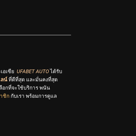
ะเอเซีย
UFABET AUTO
ได้รับ
ลน์
ที่ดีที่สุด และมั่นคงที่สุด
ือกที่จะใช้บริการ พนัน
าชิก
กับเรา พร้อมการดูแล