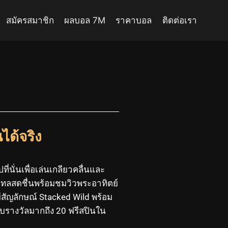
สมัครสมาชิก
ผลบอล 7M
ราคาบอล
ติดต่อเรา
ได้จริง
ี่นั่นเพื่อเล่นเกลียวคลื่นและ
กเทลสดชื่นพร้อมชมวิวพระอาทิตย์
่มีสัญลักษณ์ Stacked Wild พร้อม
ับรางวัลมากถึง 20 ฟรีสปินใน