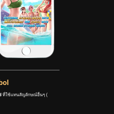
bol
d
ที่ใช้แทนสัญลักษณ์อื่นๆ (