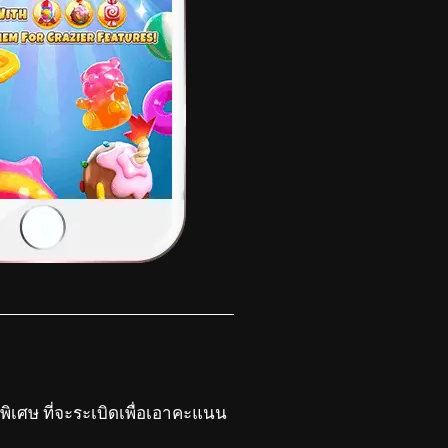
มพิเศษ ที่จะระเบิดเพื่อเอาคะแนน