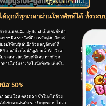
้ทุกที่ทุกเวลาผ่านโทรศัพท์ได้ ทั้งระ
ย่างแน่นอนCandy Burst เป็นเกมส์ที่นำ
ายชนิด รางวัลที่มี การจับคู่สัญลักษณ์
่มอบให้กับผู้เล่นอีกด้วย สัญลักษณ์ที่
R เกมส์นี้จะไม่มีสัญลักษณ์ WILD แต่
ลับ จะแทน สัญลักษณ์พิเศษ หากมีชุด
กท่านได้รับรางวัลโบนัสพิเศษ เพิ่มขึ้น
บนัส 50%
ฝาก ถอน โอน ตลอด 24 ชั่วโมง ได้ด้วย
นได้เข้ามาเล่นกัน รองรับทุกระบบ ไม่ว่า