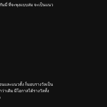
ัมมี่ ที่จะพุงแบบส่ม จะเป็นแนว
วนอนและแนวตั้ง ก็มอบรางวัลเป็น
ว่าเดิม มีโอกาสได้รางวัลทั้ง
n