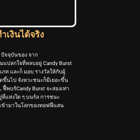
เงินได้จริง
 ปัจจุบันของ จาก
ามแปลกใจที่หลบอยู่ Candy Burst
เภท และก็ มอบ รางวัลให้กับผู้
ดขึ้นไป จังหวะชนะก็มีเยอะขึ้น
น, ฟื้พบร์Candy Burst จะสองเท่า
ู่ที่แห่งใด ๆ บนร์ล การชนะ
่านเข้ามาในโลกของทอฟฟี่แสน