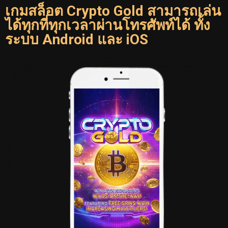
เกมสล็อต Crypto Gold สามารถเล่น
ได้ทุกที่ทุกเวลาผ่านโทรศัพท์ได้ ทั้ง
ระบบ Android และ iOS