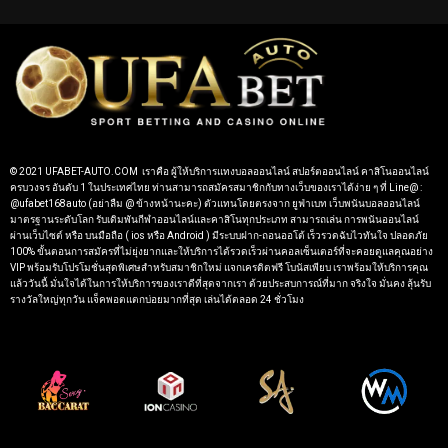
© 2021 UFABET-AUTO.COM เราคือ ผู้ให้บริการแทงบอลออนไลน์ สปอร์ตออนไลน์ คาสิโนออนไลน์
ครบวงจร อันดับ 1 ในประเทศไทย ท่านสามารถสมัครสมาชิกกับทางเว็บของเราได้ง่าย ๆ ที่ Line@ :
@ufabet168auto (อย่าลืม @ ข้างหน้านะคะ) ตัวแทนโดยตรงจาก ยูฟ่าเบท เว็บพนันบอลออนไลน์
มาตรฐานระดับโลก รับเดิมพันกีฬาออนไลน์และคาสิโนทุกประเภท สามารถเล่น การพนันออนไลน์
ผ่านเว็บไซต์ หรือ บนมือถือ ( ios หรือ Android ) มีระบบฝาก-ถอนออโต้ เร็วรวดฉับไวทันใจ ปลอดภัย
100% ขั้นตอนการสมัครที่ไม่ยุ่งยากและให้บริการได้รวดเร็วผ่านคอลเซ็นเตอร์ที่จะคอยดูแลคุณอย่าง
VIP พร้อมรับโปรโมชั่นสุดพิเศษสำหรับสมาชิกใหม่ แจกเครดิตฟรี โบนัสเพียบ เราพร้อมให้บริการคุณ
แล้ววันนี้ มั่นใจได้ในการให้บริการของเราดีที่สุดจากเรา ด้วยประสบการณ์ที่มาก จริงใจ มั่นคง ลุ้นรับ
รางวัลใหญ่ทุกวัน แจ็คพอตแตกบ่อยมากที่สุด เล่นได้ตลอด 24 ชั่วโมง