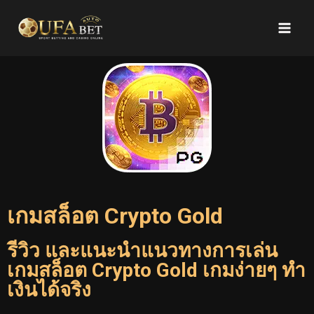
เกมสล็อต Crypto Gold
รีวิว และแนะนำแนวทางการเล่น
เกมสล็อต Crypto Gold เกมง่ายๆ ทำ
เงินได้จริง