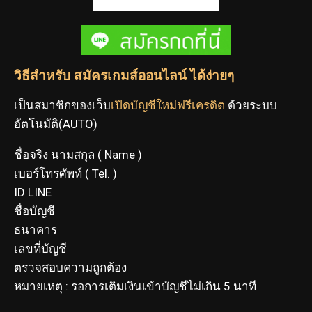
วิธีสำหรับ สมัครเกมส์ออนไลน์ ได้ง่ายๆ
เป็นสมาชิกของเว็บ
เปิดบัญชีใหม่ฟรีเครดิต
ด้วยระบบ
อัตโนมัติ(AUTO)
ชื่อจริง นามสกุล ( Name )
เบอร์โทรศัพท์ ( Tel. )
ID LINE
ชื่อบัญชี
ธนาคาร
เลขที่บัญชี
ตรวจสอบความถูกต้อง
หมายเหตุ : รอการเติมเงินเข้าบัญชีไม่เกิน 5 นาที