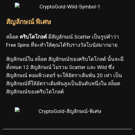
สัญลักษณ์ พิเศษ
สล็อต
คริบโตโกลด์
มีสัญลักษณ์ Scatter เป็นรูปคำว่า
Free Spins ที่จะทำให้คุณได้รับรางวัลโบนัสมากมาย
สัญลักษณ์ใน สล็อต สัญลักษณ์ของคริบโตโกลด์ นั้นจะมี
ทั้งหมด 12 สัญลักษณ์ ไม่รวม Scatter และ Wild ซึ่ง
สัญลักษณ์ คอมพิวเตอร์ จะให้อัตราเดิมพัน 20 เท่า เป็น
สัญลักษณ์ที่ให้อัตราเดิมพันสูงเป็นอันดับหนึ่งใน สล็อต
สัญลักษณ์ของคริบโตโกลด์