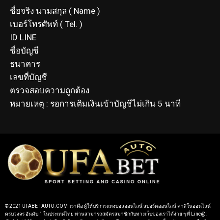
ชื่อจริง นามสกุล ( Name )
เบอร์โทรศัพท์ ( Tel. )
ID LINE
ชื่อบัญชี
ธนาคาร
เลขที่บัญชี
ตรวจสอบความถูกต้อง
หมายเหตุ : รอการเติมเงินเข้าบัญชีไม่เกิน 5 นาที
© 2021 UFABET-AUTO.COM เราคือ ผู้ให้บริการแทงบอลออนไลน์ สปอร์ตออนไลน์ คาสิโนออนไลน์
ครบวงจร อันดับ 1 ในประเทศไทย ท่านสามารถสมัครสมาชิกกับทางเว็บของเราได้ง่าย ๆ ที่ Line@ :