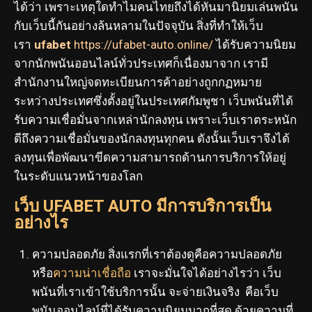
ได้ว่า เพราะเหตุใดทำไมคนไทยถึงได้หันมานิยมเล่นพนัน
กับเว็บนี้กันอย่างล้นหลามในปัจจุบัน สิ่งที่ทำให้เว็บ
เรา
ufabet
https://ufabet-auto.online/
ได้รับความนิยม
จากนักพนันออนไลน์ทั่วประเทศก็เนื่องมาจาก เรามี
สำนักงานใหญ่จดทะเบียนการค้าอย่างถูกกฏหมาย
ระหว่างประเทศซึ่งตั้งอยู่ในประเทศกัมพูชา เว็บพนันที่ได้
รับความเชื่อมั่นจากเหล่านักลงทุน เพราะเว็บเราตระหนัก
ดีถึงความเชื่อมั่นของนักลงทุนทุกคน ดังนั้นเว็บเราจึงได้
ลงทุนเพื่อพัฒนาขีดความสามารถด้านการบริการให้อยู่
ในระดับแนวหน้าของโลก
เว็บ UFABET AUTO มีการบริการเป็น
อย่างไร
ความปลอดภัย สิ่งแรกที่เราต้องดูคือความปลอดภัย
หรือ
ความน่าเชื่อถือ
เราจะมั่นใจได้อย่างไรว่า เว็บ
พนันที่เราเข้าใช้บริการนั้น จะจ่ายเงินจริง คือเว็บ
พนันออนไลน์ที่ได้รับความนิยมมากที่สุด ด้วยความที่