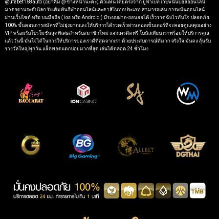
@ufabet168auto (อย่าลืม @ ข้างหน้านะคะ) ตัวแทนโดยตรงจาก ยูฟ่าเบท เว็บพนันบอลออนไลน์
มาตรฐานระดับโลก รับเดิมพันกีฬาออนไลน์และคาสิโนทุกประเภท สามารถเล่น การพนันออนไลน์
ผ่านเว็บไซต์ หรือ บนมือถือ ( ios หรือ Android ) มีระบบฝาก-ถอนออโต้ เร็วรวดฉับไวทันใจ ปลอดภัย
100% ขั้นตอนการสมัครที่ไม่ยุ่งยากและให้บริการได้รวดเร็วผ่านคอลเซ็นเตอร์ที่จะคอยดูแลคุณอย่าง
VIP พร้อมรับโปรโมชั่นสุดพิเศษสำหรับสมาชิกใหม่ แจกเครดิตฟรี โบนัสเพียบ เราพร้อมให้บริการคุณ
แล้ววันนี้ มั่นใจได้ในการให้บริการของเราดีที่สุดจากเรา ด้วยประสบการณ์ที่มาก จริงใจ มั่นคง ลุ้นรับ
รางวัลใหญ่ทุกวัน แจ็คพอตแตกบ่อยมากที่สุด เล่นได้ตลอด 24 ชั่วโมง