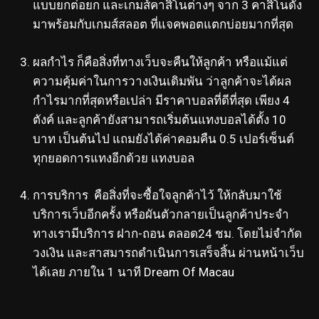
แบบยกต่อยก และเกมส์คาสิโนต่างๆ จาก 3 คาสิโนดัง
มาพร้อมกับเกมส์สลอต ที่แจคพอตแตกบ่อยมากที่สุด
ผลกำไร ก็คือสิ่งที่ทางเว็บจะคืนให้ลูกค้า หรือแม้แต่
ความคุ้มค่าในการวางเงินเดิมพัน ว่าลูกค้าจะได้ผล
กำไรมากที่สุดหรือเปล่า มีราคาบอลที่ดีที่สุด เพียง 4
ตังค์ และลูกค้ายังสามารถเริ่มต้นแทงบอลได้ตั้ง 10
บาท เป็นต้นไป แถมยังได้ค่าคอมคืน 0.5 เปอร์เซ็นต์
ทุกยอดการแทงอีกด้วย แทงบอล
การบริการ คือสิ่งที่จะซื้อใจลูกค้าไว้ ให้กลับมาใช้
บริการเว็บอีกครั้ง หรือผันตัวกลายเป็นลูกค้าประจำ
ทางเรามีบริการ ฝาก-ถอน ตลอด24 ชม. โดยไม่จำกัด
วงเงิน และสาสมารถดำเนินการเสร็จสิ้น ผ่านหน้าเว็บ
ได้เลย ภายใน 1 นาที Dream Of Macau