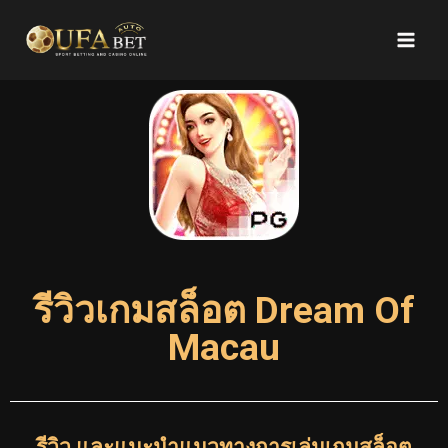
รีวิวเกมสล็อต Dream Of
Macau
รีวิว และแนะนำแนวทางการเล่นเกมสล็อต