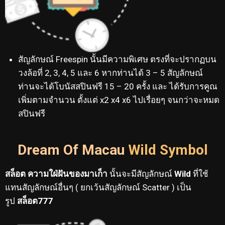
สัญลักษณ์ Freespin นั้นมีความพิเศษ ตรงที่จะปรากฏบน
วงล้อที่ 2, 3, 4, 5 และ 6 หากท่านได้ 3 – 5 สัญลักษณ์
ท่านจะได้โบนัสสปินฟรี 15 – 20 ครั้ง และ ได้รับการคูณ
เพิ่มตามจำนวน ตั้งแต่ x2 x4 x6 ไปเรื่อยๆ จนกว่าจะหมด
สปินฟรี
Dream Of Macau
Wild Symbol
สล็อต ความใฝ่ฝันของมาเก็า
นั้นจะมีสัญลักษณ์
Wild
ที่ใช้
แทนสัญลักษณ์อื่นๆ ( ยกเว้นสัญลักษณ์ Scatter ) เป็น
รูป
สล็อต777