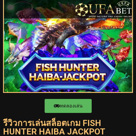
ทดลองเล่น
รีวิวการเล่นสล็อตเกม FISH
HUNTER HAIBA JACKPOT