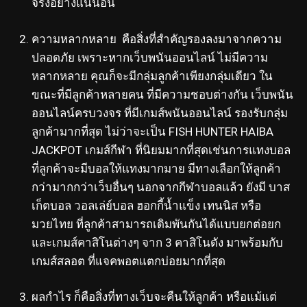
จริงอย่างแน่นอน
ความหลากหลาย คือสิ่งที่สำคัญรองลงมาจากความ
ปลอดภัย เพราะหากเว็บพนันออนไลน์ ไม่มีความ
หลากหลาย คุณก็จะมีกลุ่มลูกค้าเพียงกลุ่มเดียว ใน
ขณะที่มีลูกค้าหลายคน ที่มีความชอบต่างกัน เว็บพนัน
ออนไลน์ครบวงจร ที่มีเกมส์พนันออนไลน์ รองรับกลุ่ม
ลูกค้ามากที่สุด ไม่ว่าจะเป็น FISH HUNTER HAIBA
JACKPOT เกมส์กีฬา ที่นิยมมากที่สุดเช่นการแทงบอล
ที่ลูกค้าจะมีบอลให้แทงมากมาย มีทางเลือกให้ลูกค้า
กว่ามากกว่าเว็บอื่นๆ นอกจากกีฬาบอลแล้ว ยังมี บาส
เก็ตบอล วอลเล่ย์บอล ฮอกกี้น้ำแข็ง เทนนิส หรือ
มวยไทย ที่ลูกค้าสามารถเดิมพันกันได้แบบยกต่อยก
และเกมส์คาสิโนต่างๆ จาก 3 คาสิโนดัง มาพร้อมกับ
เกมส์สลอต ที่แจคพอตแตกบ่อยมากที่สุด
ผลกำไร ก็คือสิ่งที่ทางเว็บจะคืนให้ลูกค้า หรือแม้แต่