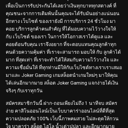
เพื่อเป็นการรับประกันได้เลยว่าเงินทุกบาททุกสตางค์ ที่
คุณชนะจากการเดิมพันนั้นคุณจะได้รับมันอย่างแน่นอน
อีกทาง เว็บไซต์ ของเรายังมี การบริการ 24 ชั่วโมง มา
คอย บริการลูกค้าคนสำคัญ ที่ได้มอบความไว้วางใจให้
กับ เว็บไซต์ ของเรา ในการให้โอกาสเราได้ดูแล และ
คอยต้อนรับคุณ เราจึงอยาก ที่จะตอบแทนคุณลูกค้าทุก
คนด้วยความคุ้มค่า ที่เราจะสามารถ มอบให้ กับ ลูกค้าได้
มาก ที่สุดเท่า ที่เราจะทำได้ให้สมกับความไว้วางใจ และ
ความเชื่อมั่นให้ ที่ทุกท่านมีให้กับเว็บไซต์ทางเราเราเสมอ
มาและ Joker Gaming เกมสล็อตนำเกมใหม่ๆ มาให้คุณ
ได้เล่นอีกมากมาย สล็อต Joker Gaming แจกง่ายได้เงิน
จริงๆ กับเราทุกวัน
สมัครสมาชิกวันนี้ ฝาก-ถอนเพียงไม่ถึง 1 นาทีจบ สมัคร
ง่าย คาสิโนออนไลน์เป็นเว็บบาคาร่าออนไลน์ที่ดีที่สุด
ความปลอดภัย 100% เว็บนี้ภาพคมสวย ไม่สะดุดให้กวน
ใจ บาคาร่า สล็อต ไฮโล น้ำเต่าปูปลา และอีกมากมาย