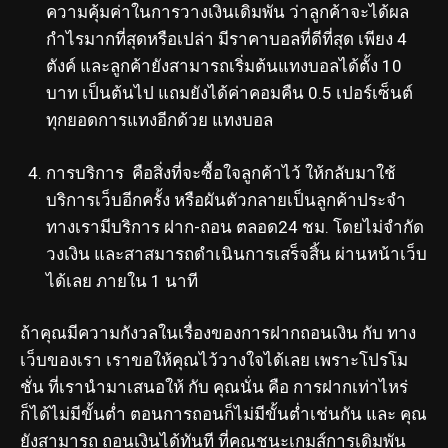
ความคุ้มค่าในการวางเงินเดิมพัน ว่าลูกค้าจะได้ผล
กำไรมากที่สุดหรือเปล่า มีราคาบอลที่ดีที่สุด เพียง 4
ตังค์ และลูกค้ายังสามารถเริ่มต้นแทงบอลได้ตั้ง 10
บาท เป็นต้นไป แถมยังได้ค่าคอมคืน 0.5 เปอร์เซ็นต์
ทุกยอดการแทงอีกด้วย แทงบอล
การบริการ คือสิ่งที่จะซื้อใจลูกค้าไว้ ให้กลับมาใช้
บริการเว็บอีกครั้ง หรือผันตัวกลายเป็นลูกค้าประจำ
ทางเรามีบริการ ฝาก-ถอน ตลอด24 ชม. โดยไม่จำกัด
วงเงิน และสาสมารถดำเนินการเสร็จสิ้น ผ่านหน้าเว็บ
ได้เลย ภายใน 1 นาที
ถ้าคุณมีความกังวลในเรื่องของการฝากถอนเงิน กับ ทาง
เว็บของเรา เราขอให้คุณไว้วางใจได้เลย เพราะโปรโม
ชั่น ที่เรานำมาเสนอให้ กับ คุณนั่น คือ การฝากเท่าไหร่
ก็ได้ไม่มีขั้นต่ำ ตอนการถอนก็ไม่มีขั้นต่ำเช่นกัน และ คุณ
ยังสามารถ ถอนเงินได้ทันที ที่คุณชนะเกมส์การเดิมพัน