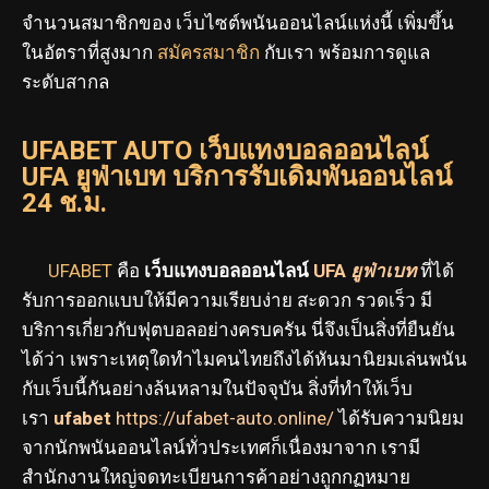
จำนวนสมาชิกของ เว็บไซต์พนันออนไลน์แห่งนี้ เพิ่มขึ้น
ในอัตราที่สูงมาก
สมัครสมาชิก
กับเรา พร้อมการดูแล
ระดับสากล
UFABET AUTO เว็บแทงบอลออนไลน์
UFA ยูฟ่าเบท บริการรับเดิมพันออนไลน์
24 ช.ม.
UFABET
คือ
เว็บแทงบอลออนไลน์
UFA
ยูฟ่าเบท
ที่ได้
รับการออกแบบให้มีความเรียบง่าย สะดวก รวดเร็ว มี
บริการเกี่ยวกับฟุตบอลอย่างครบครัน นี่จึงเป็นสิ่งที่ยืนยัน
ได้ว่า เพราะเหตุใดทำไมคนไทยถึงได้หันมานิยมเล่นพนัน
กับเว็บนี้กันอย่างล้นหลามในปัจจุบัน สิ่งที่ทำให้เว็บ
เรา
ufabet
https://ufabet-auto.online/
ได้รับความนิยม
จากนักพนันออนไลน์ทั่วประเทศก็เนื่องมาจาก เรามี
สำนักงานใหญ่จดทะเบียนการค้าอย่างถูกกฏหมาย