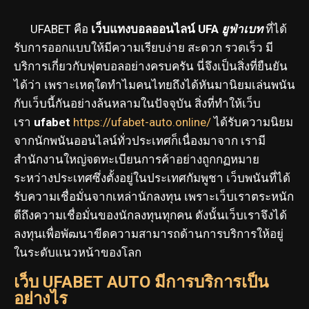
UFABET คือ
เว็บแทงบอลออนไลน์ UFA
ยูฟ่าเบท
ที่ได้
รับการออกแบบให้มีความเรียบง่าย สะดวก รวดเร็ว มี
บริการเกี่ยวกับฟุตบอลอย่างครบครัน นี่จึงเป็นสิ่งที่ยืนยัน
ได้ว่า เพราะเหตุใดทำไมคนไทยถึงได้หันมานิยมเล่นพนัน
กับเว็บนี้กันอย่างล้นหลามในปัจจุบัน สิ่งที่ทำให้เว็บ
เรา
ufabet
https://ufabet-auto.online/
ได้รับความนิยม
จากนักพนันออนไลน์ทั่วประเทศก็เนื่องมาจาก เรามี
สำนักงานใหญ่จดทะเบียนการค้าอย่างถูกกฏหมาย
ระหว่างประเทศซึ่งตั้งอยู่ในประเทศกัมพูชา เว็บพนันที่ได้
รับความเชื่อมั่นจากเหล่านักลงทุน เพราะเว็บเราตระหนัก
ดีถึงความเชื่อมั่นของนักลงทุนทุกคน ดังนั้นเว็บเราจึงได้
ลงทุนเพื่อพัฒนาขีดความสามารถด้านการบริการให้อยู่
ในระดับแนวหน้าของโลก
เว็บ UFABET AUTO มีการบริการเป็น
อย่างไร