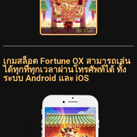
เกมสล็อต Fortune OX สามารถเล่น
ได้ทุกที่ทุกเวลาผ่านโทรศัพท์ได้ ทั้ง
ระบบ Android และ iOS