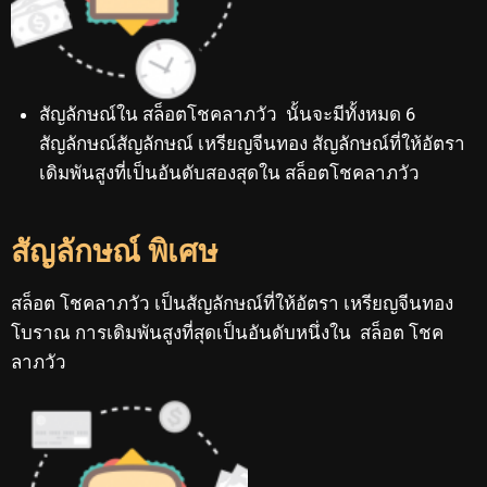
สัญลักษณ์ใน สล็อตโชคลาภวัว นั้นจะมีทั้งหมด 6
สัญลักษณ์สัญลักษณ์ เหรียญจีนทอง สัญลักษณ์ที่ให้อัตรา
เดิมพันสูงที่เป็นอันดับสองสุดใน สล็อตโชคลาภวัว
สัญลักษณ์ พิเศษ
สล็อต โชคลาภวัว
เป็นสัญลักษณ์ที่ให้อัตรา เหรียญจีนทอง
โบราณ การเดิมพันสูงที่สุดเป็นอันดับหนึ่งใน สล็อต โชค
ลาภวัว