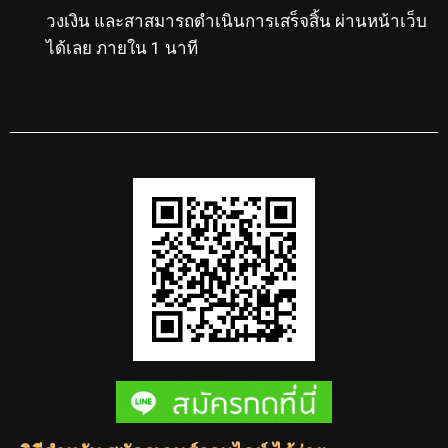
วงเงิน และสาสมารถดำเนินการเสร็จสิ้น ผ่านหน้าเว็บ
ได้เลย ภายใน 1 นาที