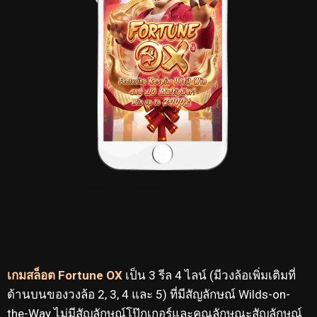
เกมสล็อต Fortune OX
เป็น 3 รีล 4 ไลน์ (มีวงล้อเพิ่มเติมที่
ด้านบนของวงล้อ 2, 3, 4 และ 5) ที่มีสัญลักษณ์ Wilds-on-
the-Way ไม่มีสัญลักษณ์โป๊กเกอร์และคุณลักษณะสัญลักษณ์