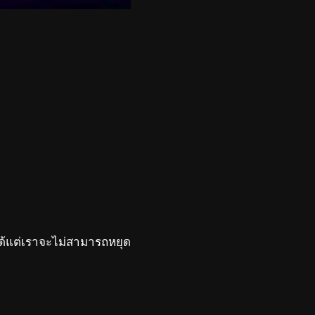
ด้แต่เราจะไม่สามารถหยุด