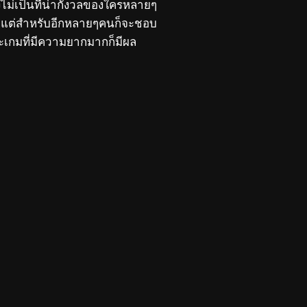
ไม่เป็นที่น่ากังวลของใครหลายๆ
ายๆ แต่สำหรับอีกหลายๆคนก็จะชอบ
ะเกมที่มีความยากมากก็มีผล