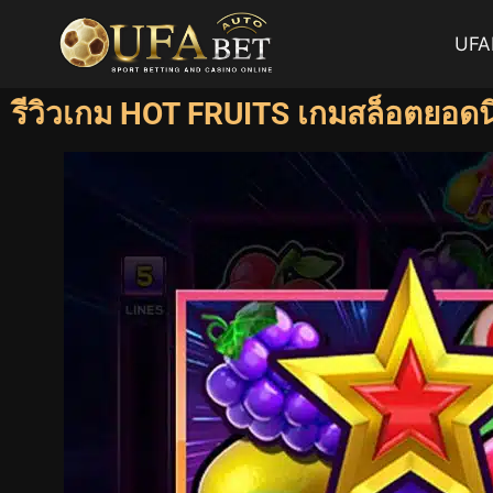
UFA
รีวิวเกม HOT FRUITS เกมสล็อตยอดน