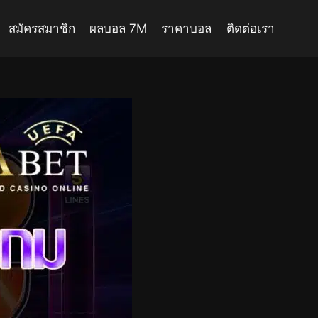
สมัครสมาชิก
ผลบอล 7M
ราคาบอล
ติดต่อเรา