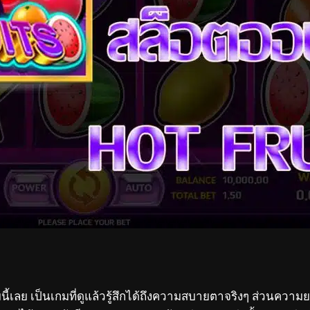
ี้เลย เป็นเกมที่ดูแล้วรู้สึกได้ถึงความสบายตาจริงๆ ส่วนควา