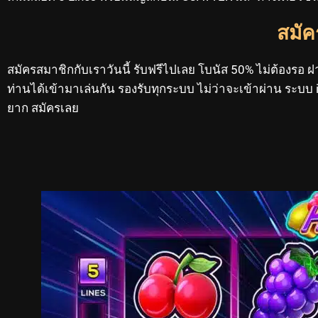
สมัค
สมัครสมาชิกกับเราวันนี้ รับฟรีไปเลย โบนัส 50% ไม่ต้องรอ ฝ
ท่านได้เข้ามาเล่นกัน รองรับทุกระบบ ไม่ว่าจะเข้าผ่าน ระบบ i
ยาก สมัครเลย