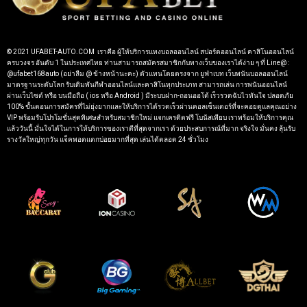
© 2021 UFABET-AUTO.COM เราคือ ผู้ให้บริการแทงบอลออนไลน์ สปอร์ตออนไลน์ คาสิโนออนไลน์
ครบวงจร อันดับ 1 ในประเทศไทย ท่านสามารถสมัครสมาชิกกับทางเว็บของเราได้ง่าย ๆ ที่ Line@ :
@ufabet168auto (อย่าลืม @ ข้างหน้านะคะ) ตัวแทนโดยตรงจาก ยูฟ่าเบท เว็บพนันบอลออนไลน์
มาตรฐานระดับโลก รับเดิมพันกีฬาออนไลน์และคาสิโนทุกประเภท สามารถเล่น การพนันออนไลน์
ผ่านเว็บไซต์ หรือ บนมือถือ ( ios หรือ Android ) มีระบบฝาก-ถอนออโต้ เร็วรวดฉับไวทันใจ ปลอดภัย
100% ขั้นตอนการสมัครที่ไม่ยุ่งยากและให้บริการได้รวดเร็วผ่านคอลเซ็นเตอร์ที่จะคอยดูแลคุณอย่าง
VIP พร้อมรับโปรโมชั่นสุดพิเศษสำหรับสมาชิกใหม่ แจกเครดิตฟรี โบนัสเพียบ เราพร้อมให้บริการคุณ
แล้ววันนี้ มั่นใจได้ในการให้บริการของเราดีที่สุดจากเรา ด้วยประสบการณ์ที่มาก จริงใจ มั่นคง ลุ้นรับ
รางวัลใหญ่ทุกวัน แจ็คพอตแตกบ่อยมากที่สุด เล่นได้ตลอด 24 ชั่วโมง