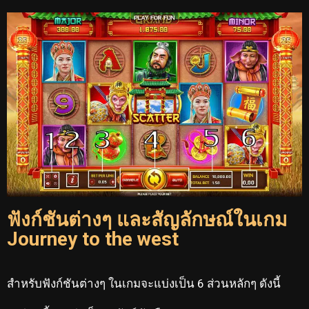
ฟังก์ชันต่างๆ และสัญลักษณ์ในเกม
Journey to the west
สำหรับฟังก์ชันต่างๆ ในเกมจะแบ่งเป็น 6 ส่วนหลักๆ ดังนี้