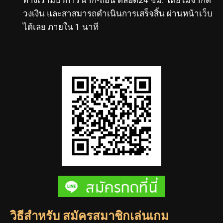
วงเงิน และสาสมารถดำเนินการเสร็จสิ้น ผ่านหน้าเว็บ
ได้เลย ภายใน 1 นาที
วิธีสำหรับ สมัครสมาชิกเล่นเกม