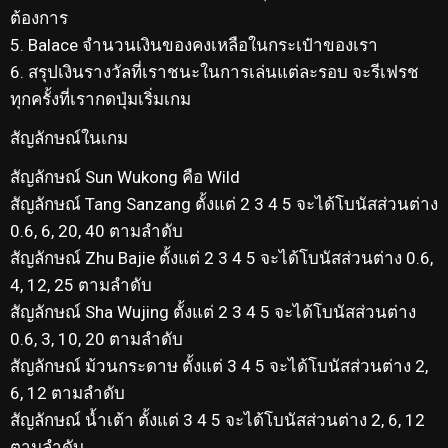
ต้องการ
5. Balace จำนวนเงินของคงเหลือในกระเป๋าของเรา
6. สรุปเงินรางวัลที่เราชนะในการเล่นแต่ละรอบ จะรีเฟรช
ทุกครั้งที่เรากดปุ่มเริ่มเกม
สัญลักษณ์ในเกม
สัญลักษณ์ Sun Wukong คือ Wild
สัญลักษณ์ Tang Sanzang ตั้งแต่ 2 3 4 5 จะได้โบนัสส่วนต่าง
0.6, 6, 20, 40 ตามลำดับ
สัญลักษณ์ Zhu Bajie ตั้งแต่ 2 3 4 5 จะได้โบนัสส่วนต่าง 0.6,
4, 12, 25 ตามลำดับ
สัญลักษณ์ Sha Wujing ตั้งแต่ 2 3 4 5 จะได้โบนัสส่วนต่าง
0.6, 3, 10, 20 ตามลำดับ
สัญลักษณ์ ม้วนกระดาษ ตั้งแต่ 3 4 5 จะได้โบนัสส่วนต่าง 2,
6, 12 ตามลำดับ
สัญลักษณ์ น้ำเต้า ตั้งแต่ 3 4 5 จะได้โบนัสส่วนต่าง 2, 6, 12
ตามลำดับ