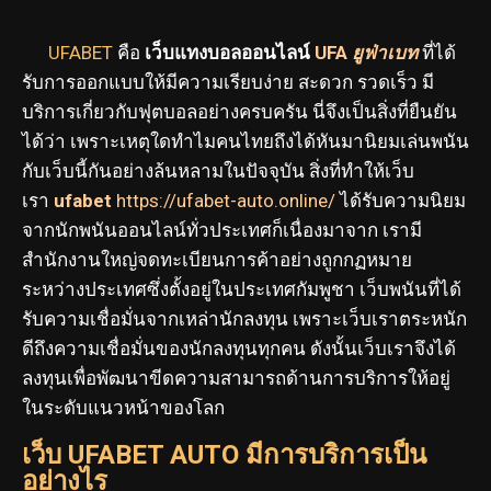
UFABET
คือ
เว็บแทงบอลออนไลน์
UFA
ยูฟ่าเบท
ที่ได้
รับการออกแบบให้มีความเรียบง่าย สะดวก รวดเร็ว มี
บริการเกี่ยวกับฟุตบอลอย่างครบครัน นี่จึงเป็นสิ่งที่ยืนยัน
ได้ว่า เพราะเหตุใดทำไมคนไทยถึงได้หันมานิยมเล่นพนัน
กับเว็บนี้กันอย่างล้นหลามในปัจจุบัน สิ่งที่ทำให้เว็บ
เรา
ufabet
https://ufabet-auto.online/
ได้รับความนิยม
จากนักพนันออนไลน์ทั่วประเทศก็เนื่องมาจาก เรามี
สำนักงานใหญ่จดทะเบียนการค้าอย่างถูกกฏหมาย
ระหว่างประเทศซึ่งตั้งอยู่ในประเทศกัมพูชา เว็บพนันที่ได้
รับความเชื่อมั่นจากเหล่านักลงทุน เพราะเว็บเราตระหนัก
ดีถึงความเชื่อมั่นของนักลงทุนทุกคน ดังนั้นเว็บเราจึงได้
ลงทุนเพื่อพัฒนาขีดความสามารถด้านการบริการให้อยู่
ในระดับแนวหน้าของโลก
เว็บ UFABET AUTO มีการบริการเป็น
อย่างไร