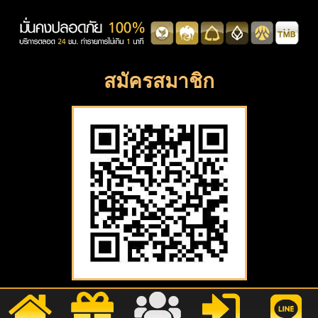
สมัครสมาชิก