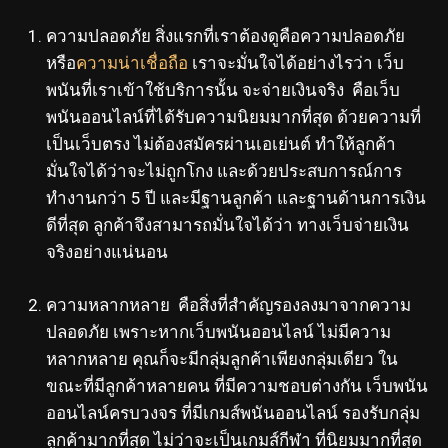
ความปลอดภัย สิ่งแรกที่เราต้องดูคือความปลอดภัย
หรือ
ความน่าเชื่อถือ
เราจะมั่นใจได้อย่างไรว่า เว็บ
พนันที่เราเข้าใช้บริการนั้น จะจ่ายเงินจริง คือเว็บ
พนันออนไลน์ที่ได้รับความนิยมมากที่สุด ด้วยความที่
เป็นเว็บตรง ไม่ต้องสมัครผ่านเอเย่นต์ ทำให้ลูกค้า
มั่นใจได้ว่าจะไม่ถูกโกง และด้วยประสบการณ์การ
ทำงานกว่า 5 ปี และมีฐานลูกค้า และฐานด้านการเงิน
ดีที่สุด ลูกค้าจึงสามารถมั่นใจได้ว่า ทางเว็บจ่ายเงิน
จริงอย่างแน่นอน
ความหลากหลาย คือสิ่งที่สำคัญรองลงมาจากความ
ปลอดภัย เพราะหากเว็บพนันออนไลน์ ไม่มีความ
หลากหลาย คุณก็จะมีกลุ่มลูกค้าเพียงกลุ่มเดียว ใน
ขณะที่มีลูกค้าหลายคน ที่มีความชอบต่างกัน เว็บพนัน
ออนไลน์ครบวงจร ที่มีเกมส์พนันออนไลน์ รองรับกลุ่ม
ลูกค้ามากที่สุด ไม่ว่าจะเป็นเกมส์กีฬา ที่นิยมมากที่สุด