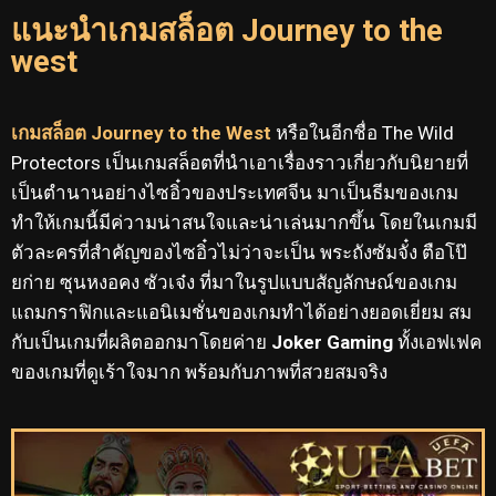
แนะนำเกมสล็อต Journey to the
west
เกมสล็อต Journey to the West
หรือในอีกชื่อ The Wild
Protectors เป็นเกมสล็อตที่นำเอาเรื่องราวเกี่ยวกับนิยายที่
เป็นตำนานอย่างไซอิ๋วของประเทศจีน มาเป็นธีมของเกม
ทำให้เกมนี้มีค่วามน่าสนใจและน่าเล่นมากขึ้น โดยในเกมมี
ตัวละครที่สำคัญของไซอิ๋วไม่ว่าจะเป็น พระถังซัมจั๋ง ตือโป๊
ยก่าย ซุนหงอคง ซัวเจ๋ง ที่มาในรูปแบบสัญลักษณ์ของเกม
แถมกราฟิกและแอนิเมชั่นของเกมทำได้อย่างยอดเยี่ยม สม
กับเป็นเกมที่ผลิตออกมาโดยค่าย
Joker Gaming
ทั้งเอฟเฟค
ของเกมที่ดูเร้าใจมาก พร้อมกับภาพที่สวยสมจริง