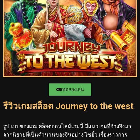
ทดลองเล่น
รีวิวเกมสล็อต Journey to the west
รูปแบบของเกม สล็อตออนไลน์เกมนี้ มีแนวเกมที่อ้างอิงมา
จากนิยายที่เป็นตำนานของจีนอย่าง ไซอิ๋ว เรื่องราวการ