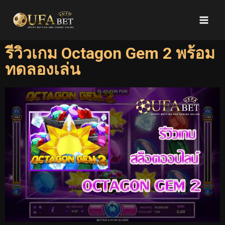
รีวิวเกม Octagon Gem 2 พร้อม
ทดลองเล่น​