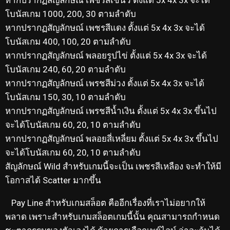
โบนัสเกม 1000, 200, 30 ตามลำดับ
หากปรากฏสัญลักษณ์ เพชรสีแดง ตั้งแต่ 5x 4x 3x จะได้
โบนัสเกม 400, 100, 20 ตามลำดับ
หากปรากฏสัญลักษณ์ พลอยรูปไข่ ตั้งแต่ 5x 4x 3x จะได้
โบนัสเกม 240, 60, 20 ตามลำดับ
หากปรากฏสัญลักษณ์ เพรชสีม่วง ตั้งแต่ 5x 4x 3x จะได้
โบนัสเกม 150, 30, 10 ตามลำดับ
หากปรากฏสัญลักษณ์ เพรชสีน้ำเงิน ตั้งแต่ 5x 4x 3x ขึ้นไป
จะได้โบนัสเกม 60, 20, 10 ตามลำดับ
หากปรากฏสัญลักษณ์ พลอยสี่เหลี่ยม ตั้งแต่ 5x 4x 3x ขึ้นไป
จะได้โบนัสเกม 60, 20, 10 ตามลำดับ
สัญลักษณ์ Wild สำหรับเกมนี้จะเป็น เพชรสีเหลือง จะทำให้มี
โอกาสได้ Scatter มากขึ้น
Pay Line สำหรับเกมสล็อต คืออีกเรื่องที่เราไม่อยากให้
พลาด เพราะสำหรับเกมสล็อตเกมนี้นั้น คุณสามารถกำหนด