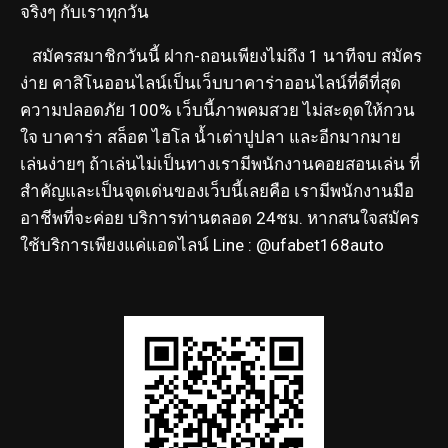
จริงๆ กับเราทุกวัน
สมัครสมาชิกวันนี้ ฝาก-ถอนเพียงไม่ถึง 1 นาทีจบ สมัคร
ง่าย คาสิโนออนไลน์เป็นเว็บบาคาร่าออนไลน์ที่ดีที่สุด
ความปลอดภัย 100% เว็บนี้ภาพคมสวย ไม่สะดุดให้กวน
ใจ บาคาร่า สล็อต ไฮโล น้ำเต่าปูปลา และอีกมากมาย
เล่นง่ายๆ ถ้าเล่นไม่เป็นทางเรามีพนักงานคอยสอนเล่น ที่
สำคัญและเป็นจุดเด่นของเว็บนี้เลยคือ เรามีพนักงานมือ
อาชีพที่จะค่อย บริการท่านตลอด 24ชม. หากสนใจสมัคร
ใช้บริการเพียงแค่แอดไลน์ Line :
@ufabet168auto