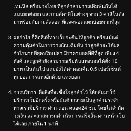
เทนนิส หรือมวยไทย ที่ลูกค้าสามารถเดิมพันกันได้
แบบยกต่อยก และเกมส์คาสิโนต่างๆ จาก 3 คาสิโนดัง
มาพร้อมกับเกมส์สลอต ที่แจคพอตแตกบ่อยมากที่สุด
ผลกำไร ก็คือสิ่งที่ทางเว็บจะคืนให้ลูกค้า หรือแม้แต่
ความคุ้มค่าในการวางเงินเดิมพัน ว่าลูกค้าจะได้ผล
กำไรมากที่สุดหรือเปล่า มีราคาบอลที่ดีที่สุด เพียง 4
ตังค์ และลูกค้ายังสามารถเริ่มต้นแทงบอลได้ตั้ง 10
บาท เป็นต้นไป แถมยังได้ค่าคอมคืน 0.5 เปอร์เซ็นต์
ทุกยอดการแทงอีกด้วย แทงบอล
การบริการ คือสิ่งที่จะซื้อใจลูกค้าไว้ ให้กลับมาใช้
บริการเว็บอีกครั้ง หรือผันตัวกลายเป็นลูกค้าประจำ
ทางเรามีบริการ ฝาก-ถอน ตลอด24 ชม. โดยไม่จำกัด
วงเงิน และสาสมารถดำเนินการเสร็จสิ้น ผ่านหน้าเว็บ
ได้เลย ภายใน 1 นาที