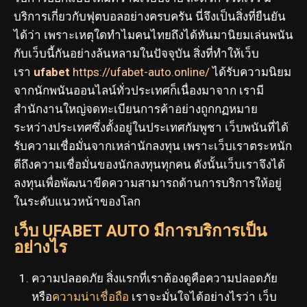
บริการเกี่ยวกับฟุตบอลอย่างครบครัน นี่จึงเป็นสิ่งที่ยืนยัน
ได้ว่า เพราะเหตุใดทำไมคนไทยถึงได้หันมานิยมเล่นพนัน
กับเว็บนี้กันอย่างล้นหลามในปัจจุบัน สิ่งที่ทำให้เว็บ
เรา
ufabet
https://ufabet-auto.online/
ได้รับความนิยม
จากนักพนันออนไลน์ทั่วประเทศก็เนื่องมาจาก เรามี
สำนักงานใหญ่จดทะเบียนการค้าอย่างถูกกฏหมาย
ระหว่างประเทศซึ่งตั้งอยู่ในประเทศกัมพูชา เว็บพนันที่ได้
รับความเชื่อมั่นจากเหล่านักลงทุน เพราะเว็บเราตระหนัก
ดีถึงความเชื่อมั่นของนักลงทุนทุกคน ดังนั้นเว็บเราจึงได้
ลงทุนเพื่อพัฒนาขีดความสามารถด้านการบริการให้อยู่
ในระดับแนวหน้าของโลก
เว็บ UFABET AUTO มีการบริการเป็น
อย่างไร
ความปลอดภัย สิ่งแรกที่เราต้องดูคือความปลอดภัย
หรือ
ความน่าเชื่อถือ
เราจะมั่นใจได้อย่างไรว่า เว็บ