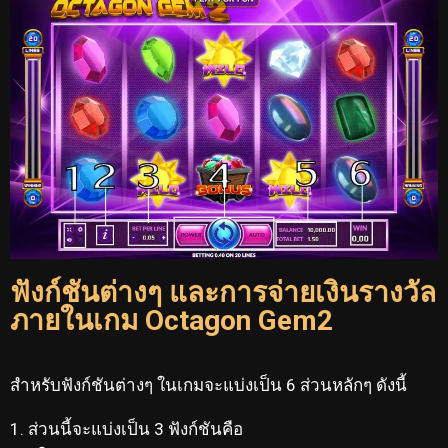
ฟังก์ชันต่างๆ และการจ่ายเงินรางวัล
ภายในเกม Octagon Gem2
สำหรับฟังก์ชันต่างๆ ในเกมจะแบ่งเป็น 6 ส่วนหลักๆ ดังนี้
1. ส่วนนี้จะแบ่งเป็น 3 ฟังก์ชันคือ