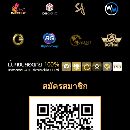
สมัครสมาชิก