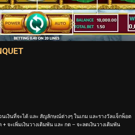
ANQUET
นวนเงินที่จะได้ และ สัญลักษณ์ต่างๆ ในเกม และรางวัลแจ็กพ็อต
 + จะเพิ่มเงินวางเดิมพัน และ กด – จะลดเงินวางเดิมพัน