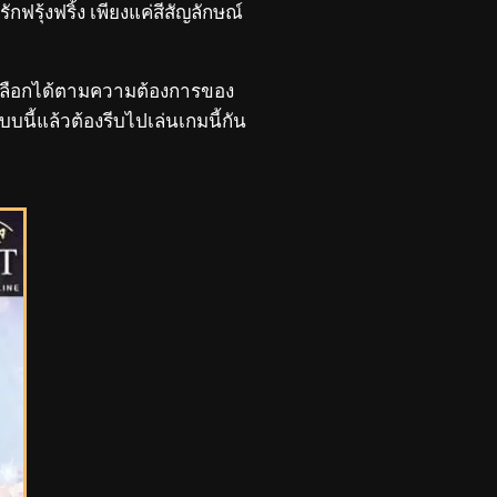
รุ้งฟริ้ง เพียงแค่สีสัญลักษณ์
ามารถเลือกได้ตามความต้องการของ
บนี้แล้วต้องรีบไปเล่นเกมนี้กัน