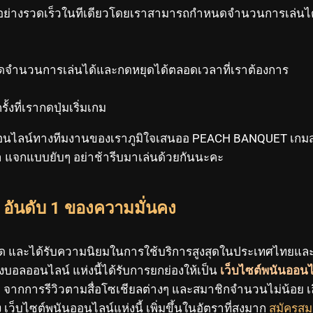
ล่นอย่างรวดเร็วในทีเดียวโดยเราสามารถกำหนดจำนวนการเล่นไ
ดจำนวนการเล่นได้และกดหยุดได้ตลอดเวลาที่เราต้องการ
งที่เรากดปุ่มเริ่มเกม
ตออนไลน์ทางทีมงานของเราภูมิใจเสนออ
PEACH BANQUET
เกมส
อซ่า แจกแบบยับๆ อย่าช้ารีบมาเล่นด้วยกันนะคะ
อันดับ 1 ของความมั่นคง
่สุด และได้รับความนิยมในการใช้บริการสูงสุดในประเทศไทยแล
แทงบอลออนไลน์ แห่งนี้ได้รับการยกย่องให้เป็น
เว็บไซต์พนันออนไ
่สุด จากการรีวิวตามสื่อโซเชียลต่างๆ และสมาชิกจำนวนไม่น้อย เล
บไซต์พนันออนไลน์แห่งนี้ เพิ่มขึ้นในอัตราที่สูงมาก
สมัครสม