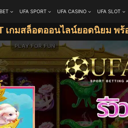
BET
UFA SPORT
UFA CASINO
UFA SLOT
T เกมสล็อตออนไลน์ยอดนิยม พร้