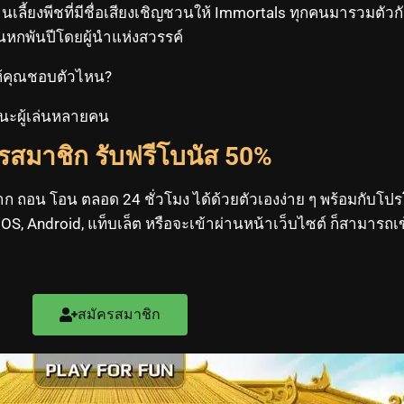
นเลี้ยงพีชที่มีชื่อเสียงเชิญชวนให้ Immortals ทุกคนมารวมตัว
ในหกพันปีโดยผู้นำแห่งสวรรค์
กให้คุณชอบตัวไหน?
ชนะผู้เล่นหลายคน
รสมาชิก รับฟรีโบนัส 50%
าก ถอน โอน ตลอด 24 ชั่วโมง ได้ด้วยตัวเองง่าย ๆ พร้อมกับโปรโ
OS, Android, แท็บเล็ต หรือจะเข้าผ่านหน้าเว็บไซต์ ก็สามารถเข
สมัครสมาชิก