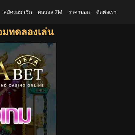
สมัครสมาชิก
ผลบอล 7M
ราคาบอล
ติดต่อเรา
อมทดลองเล่น