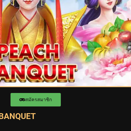
สมัครสมาชิก
H BANQUET