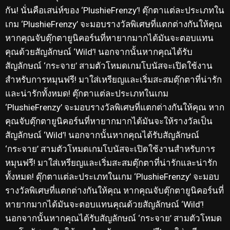
กัน! นั่นคือเสน่ห์ของ ‘PlushieFrenzy’! ตุ๊กตาแต่ละประเภทใน
เกม ‘PlushieFrenzy’ จะมอบรางวัลพิเศษที่แตกต่างกันให้คุณ
หากคุณจับตุ๊กตายูนิคอร์นที่หายากมากได้มันจะตอบแทน
คุณด้วยสัญลักษณ์ ‘Wild’! นอกจากนั้นหากคุณได้รับ
สัญลักษณ์ ‘กระจาย’ สามตัวโหมดเกมโบนัสจะเปิดใช้งาน
สำหรับการหมุนฟรี! มาใส่เหรียญและเริ่มสะสมตุ๊กตาที่น่ารัก
และน่ารักทั้งหมด! ตุ๊กตาแต่ละประเภทในเกม
‘PlushieFrenzy’ จะมอบรางวัลพิเศษที่แตกต่างกันให้คุณ หาก
คุณจับตุ๊กตายูนิคอร์นที่หายากมากได้มันจะให้รางวัลเป็น
สัญลักษณ์ ‘Wild’! นอกจากนั้นหากคุณได้รับสัญลักษณ์
‘กระจาย’ สามตัวโหมดเกมโบนัสจะเปิดใช้งานสำหรับการ
หมุนฟรี! มาใส่เหรียญและเริ่มสะสมตุ๊กตาที่น่ารักและน่ารัก
ทั้งหมด! ตุ๊กตาแต่ละประเภทในเกม ‘PlushieFrenzy’ จะมอบ
รางวัลพิเศษที่แตกต่างกันให้คุณ หากคุณจับตุ๊กตายูนิคอร์นที่
หายากมากได้มันจะตอบแทนคุณด้วยสัญลักษณ์ ‘Wild’!
นอกจากนั้นหากคุณได้รับสัญลักษณ์ ‘กระจาย’ สามตัวโหมด