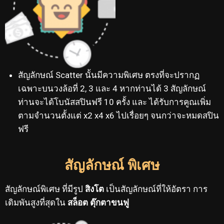
สัญลักษณ์ Scatter นั้นมีความพิเศษ ตรงที่จะปรากฏ
เฉพาะบนวงล้อที่ 2, 3 และ 4 หากท่านได้ 3 สัญลักษณ์
ท่านจะได้โบนัสสปินฟรี 10 ครั้ง และ ได้รับการคูณเพิ่ม
ตามจำนวนตั้งแต่ x2 x4 x6 ไปเรื่อยๆ จนกว่าจะหมดสปิน
ฟรี
สัญลักษณ์ พิเศษ
สัญลักษณ์พิเศษ ที่มีรูป
สิงโต
เป็นสัญลักษณ์ที่ให้อัตรา การ
เดิมพันสูงที่สุดใน
สล็อต ตุ๊กตาขนฟู