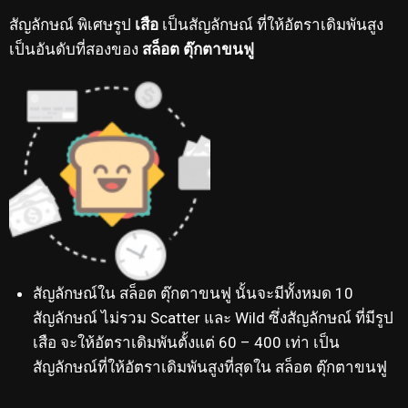
สัญลักษณ์ พิเศษรูป
เสือ
เป็นสัญลักษณ์ ที่ให้อัตราเดิมพันสูง
เป็นอันดับที่สองของ
สล็อต ตุ๊กตาขนฟู
สัญลักษณ์ใน สล็อต ตุ๊กตาขนฟู นั้นจะมีทั้งหมด 10
สัญลักษณ์ ไม่รวม Scatter และ Wild ซึ่งสัญลักษณ์ ที่มีรูป
เสือ จะให้อัตราเดิมพันตั้งแต่ 60 – 400 เท่า เป็น
สัญลักษณ์ที่ให้อัตราเดิมพันสูงที่สุดใน สล็อต ตุ๊กตาขนฟู