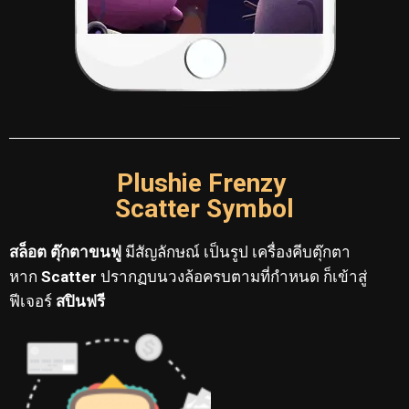
Plushie Frenzy
Scatter Symbol
สล็อต ตุ๊กตาขนฟู
มีสัญลักษณ์ เป็นรูป เครื่องคีบตุ๊กตา
หาก
Scatter
ปรากฏบนวงล้อครบตามที่กำหนด ก็เข้าสู่
ฟีเจอร์
สปินฟรี