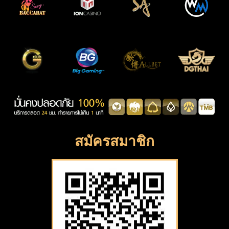
สมัครสมาชิก