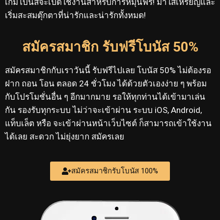
เกมโบนัสจะเปิดใช้งานสำหรับการหมุนฟรี! มาใส่เหรียญและ
เริ่มสะสมตุ๊กตาที่น่ารักและน่ารักทั้งหมด!
สมัครสมาชิก รับฟรีโบนัส 50%
สมัครสมาชิกกับเราวันนี้ รับฟรีไปเลย โบนัส 50% ไม่ต้องรอ
ฝาก ถอน โอน ตลอด 24 ชั่วโมง ได้ด้วยตัวเองง่าย ๆ พร้อม
กับโปรโมชั่นอื่น ๆ อีกมากมาย รอให้ทุกท่านได้เข้ามาเล่น
กัน รองรับทุกระบบ ไม่ว่าจะเข้าผ่าน ระบบ iOS, Android,
แท็บเล็ต หรือ จะเข้าผ่านหน้าเว็บไซต์ ก็สามารถเข้าใช้งาน
ได้เลย สะดวก ไม่ยุ่งยาก สมัครเลย
สมัครสมาชิกรับโบนัส 100%