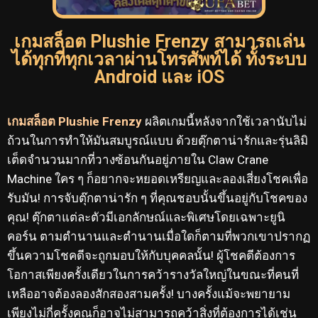
เกมสล็อต Plushie Frenzy สามารถเล่น
ได้ทุกที่ทุกเวลาผ่านโทรศัพท์ได้ ทั้งระบบ
Android และ iOS
เกมสล็อต Plushie Frenzy
ผลิตเกมนี้หลังจากใช้เวลานับไม่
ถ้วนในการทำให้มันสมบูรณ์แบบ ด้วยตุ๊กตาน่ารักและรุ่นลิมิ
เต็ดจำนวนมากที่วางซ้อนกันอยู่ภายใน Claw Crane
Machine ใคร ๆ ก็อยากจะหยอดเหรียญและลองเสี่ยงโชคเพื่อ
รับมัน! การจับตุ๊กตาน่ารัก ๆ ที่คุณชอบนั้นขึ้นอยู่กับโชคของ
คุณ! ตุ๊กตาแต่ละตัวมีเอกลักษณ์และพิเศษโดยเฉพาะยูนิ
คอร์น ตามตำนานและตำนานเมื่อใดก็ตามที่พวกเขาปรากฏ
ขึ้นความโชคดีจะถูกมอบให้กับบุคคลนั้น! ผู้โชคดีต้องการ
โอกาสเพียงครั้งเดียวในการคว้ารางวัลใหญ่ในขณะที่คนที่
เหลืออาจต้องลองสักสองสามครั้ง! บางครั้งแม้จะพยายาม
เพียงไม่กี่ครั้งคุณก็อาจไม่สามารถคว้าสิ่งที่ต้องการได้เช่น