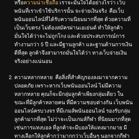
หรือ
ความน่าเชื่อถือ
เราจะมั่นใจได้อย่างไรว่า เว็บ
พนันที่เราเข้าใช้บริการนั้น จะจ่ายเงินจริง คือเว็บ
พนันออนไลน์ที่ได้รับความนิยมมากที่สุด ด้วยความที่
เป็นเว็บตรง ไม่ต้องสมัครผ่านเอเย่นต์ ทำให้ลูกค้า
มั่นใจได้ว่าจะไม่ถูกโกง และด้วยประสบการณ์การ
ทำงานกว่า 5 ปี และมีฐานลูกค้า และฐานด้านการเงิน
ดีที่สุด ลูกค้าจึงสามารถมั่นใจได้ว่า ทางเว็บจ่ายเงิน
จริงอย่างแน่นอน
ความหลากหลาย คือสิ่งที่สำคัญรองลงมาจากความ
ปลอดภัย เพราะหากเว็บพนันออนไลน์ ไม่มีความ
หลากหลาย คุณก็จะมีกลุ่มลูกค้าเพียงกลุ่มเดียว ใน
ขณะที่มีลูกค้าหลายคน ที่มีความชอบต่างกัน เว็บพนัน
ออนไลน์ครบวงจร ที่มีเกมส์พนันออนไลน์ รองรับกลุ่ม
ลูกค้ามากที่สุด ไม่ว่าจะเป็นเกมส์กีฬา ที่นิยมมากที่สุด
เช่นการแทงบอล ที่ลูกค้าจะมีบอลให้แทงมากมาย มี
ทางเลือกให้ลูกค้ากว่ามากกว่าเว็บอื่นๆ นอกจากกีฬา