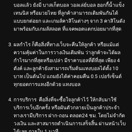
บอลแล้ว ยังมี บาสเก็ตบอล วอลเล่ย์บอล ฮอกกี้น้ำแข็ง
เทนนิส หรือมวยไทย ที่ลูกค้าสามารถเดิมพันกันได้
แบบยกต่อยก และเกมส์คาสิโนต่างๆ จาก 3 คาสิโนดัง
มาพร้อมกับเกมส์สลอต ที่แจคพอตแตกบ่อยมากที่สุด
ผลกำไร ก็คือสิ่งที่ทางเว็บจะคืนให้ลูกค้า หรือแม้แต่
ความคุ้มค่าในการวางเงินเดิมพัน ว่าลูกค้าจะได้ผล
กำไรมากที่สุดหรือเปล่า มีราคาบอลที่ดีที่สุด เพียง 4
ตังค์ และลูกค้ายังสามารถเริ่มต้นแทงบอลได้ตั้ง 10
บาท เป็นต้นไป แถมยังได้ค่าคอมคืน 0.5 เปอร์เซ็นต์
ทุกยอดการแทงอีกด้วย แทงบอล
การบริการ คือสิ่งที่จะซื้อใจลูกค้าไว้ ให้กลับมาใช้
บริการเว็บอีกครั้ง หรือผันตัวกลายเป็นลูกค้าประจำ
ทางเรามีบริการ ฝาก-ถอน ตลอด24 ชม. โดยไม่จำกัด
วงเงิน และสาสมารถดำเนินการเสร็จสิ้น ผ่านหน้าเว็บ
ได้เลย ภายใน 1 นาที