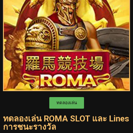
ทดลองเล่น
ทดลองเล่น ROMA SLOT และ Lines
การชนะรางวัล