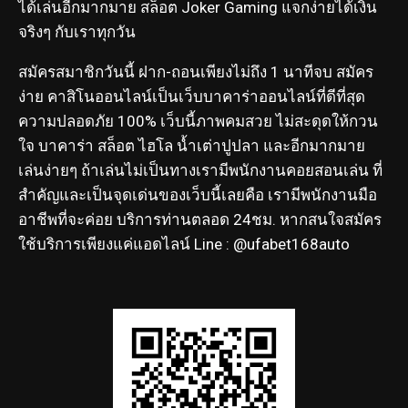
ได้เล่นอีกมากมาย สล็อต Joker Gaming แจกง่ายได้เงิน
จริงๆ กับเราทุกวัน
สมัครสมาชิกวันนี้ ฝาก-ถอนเพียงไม่ถึง 1 นาทีจบ สมัคร
ง่าย คาสิโนออนไลน์เป็นเว็บบาคาร่าออนไลน์ที่ดีที่สุด
ความปลอดภัย 100% เว็บนี้ภาพคมสวย ไม่สะดุดให้กวน
ใจ บาคาร่า สล็อต ไฮโล น้ำเต่าปูปลา และอีกมากมาย
เล่นง่ายๆ ถ้าเล่นไม่เป็นทางเรามีพนักงานคอยสอนเล่น ที่
สำคัญและเป็นจุดเด่นของเว็บนี้เลยคือ เรามีพนักงานมือ
อาชีพที่จะค่อย บริการท่านตลอด 24ชม. หากสนใจสมัคร
ใช้บริการเพียงแค่แอดไลน์ Line :
@ufabet168auto