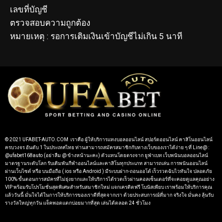
เลขที่บัญชี
ตรวจสอบความถูกต้อง
หมายเหตุ : รอการเติมเงินเข้าบัญชีไม่เกิน 5 นาที
© 2021 UFABET-AUTO.COM เราคือ ผู้ให้บริการแทงบอลออนไลน์ สปอร์ตออนไลน์ คาสิโนออนไลน์
ครบวงจร อันดับ 1 ในประเทศไทย ท่านสามารถสมัครสมาชิกกับทางเว็บของเราได้ง่าย ๆ ที่ Line@ :
@ufabet168auto (อย่าลืม @ ข้างหน้านะคะ) ตัวแทนโดยตรงจาก ยูฟ่าเบท เว็บพนันบอลออนไลน์
มาตรฐานระดับโลก รับเดิมพันกีฬาออนไลน์และคาสิโนทุกประเภท สามารถเล่น การพนันออนไลน์
ผ่านเว็บไซต์ หรือ บนมือถือ ( ios หรือ Android ) มีระบบฝาก-ถอนออโต้ เร็วรวดฉับไวทันใจ ปลอดภัย
100% ขั้นตอนการสมัครที่ไม่ยุ่งยากและให้บริการได้รวดเร็วผ่านคอลเซ็นเตอร์ที่จะคอยดูแลคุณอย่าง
VIP พร้อมรับโปรโมชั่นสุดพิเศษสำหรับสมาชิกใหม่ แจกเครดิตฟรี โบนัสเพียบ เราพร้อมให้บริการคุณ
แล้ววันนี้ มั่นใจได้ในการให้บริการของเราดีที่สุดจากเรา ด้วยประสบการณ์ที่มาก จริงใจ มั่นคง ลุ้นรับ
รางวัลใหญ่ทุกวัน แจ็คพอตแตกบ่อยมากที่สุด เล่นได้ตลอด 24 ชั่วโมง