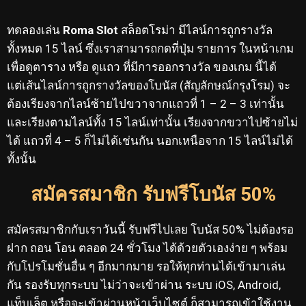
ทดลองเล่น
Roma Slot
สล็อตโรม่า มีไลน์การถูกรางวัล
ทั้งหมด 15 ไลน์ ซึ่งเราสามารถกดที่ปุ่ม รายการ ในหน้าเกม
เพื่อดูตาราง หรือ ดูแถว ที่มีการออกรางวัล ของเกม นี้ได้
แต่เส้นไลน์การถูกรางวัลของโบนัส (สัญลักษณ์กรุงโรม) จะ
ต้องเรียงจากไลน์ซ้ายไปขวาจากแถวที่ 1 – 2 – 3 เท่านั้น
และเรียงตามไลน์ทั้ง 15 ไลน์เท่านั้น เรียงจากขวาไปซ้ายไม่
ได้ แถวที่ 4 – 5 ก็ไม่ได้เช่นกัน นอกเหนือจาก 15 ไลน์ไม่ได้
ทั้งนั้น
สมัครสมาชิก รับฟรีโบนัส 50%
สมัครสมาชิกกับเราวันนี้ รับฟรีไปเลย โบนัส 50% ไม่ต้องรอ
ฝาก ถอน โอน ตลอด 24 ชั่วโมง ได้ด้วยตัวเองง่าย ๆ พร้อม
กับโปรโมชั่นอื่น ๆ อีกมากมาย รอให้ทุกท่านได้เข้ามาเล่น
กัน รองรับทุกระบบ ไม่ว่าจะเข้าผ่าน ระบบ iOS, Android,
แท็บเล็ต หรือจะเข้าผ่านหน้าเว็บไซต์ ก็สามารถเข้าใช้งาน