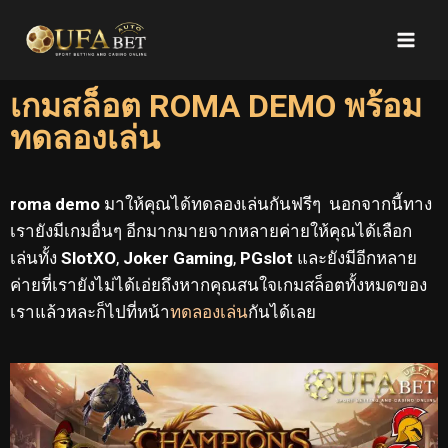
เกมสล็อต ROMA DEMO พร้อม
ทดลองเล่น
roma demo
มาให้คุณได้ทดลองเล่นกันฟรีๆ นอกจากนี้ทาง
เรายังมีเกมอื่นๆ อีกมากมายจากหลายค่ายให้คุณได้เลือก
เล่นทั้ง
SlotXO
,
Joker Gaming
,
PGslot
และยังมีอีกหลาย
ค่ายที่เรายังไม่ได้เอ่ยถึงหากคุณสนใจเกมสล็อตทั้งหมดของ
เราแล้วหละก็ไปที่หน้า
ทดลองเล่น
กันได้เลย