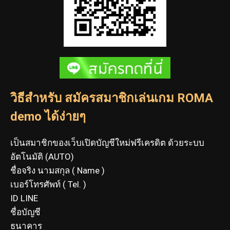
วิธีสำหรับ สมัครสมาชิกเล่นเกม ROMA
demo ได้ง่ายๆ
เป็นสมาชิกของเว็บเปิดบัญชีใหม่ฟรีเครดิต ด้วยระบบ
อัตโนมัติ (AUTO)
ชื่อจริง นามสกุล ( Name )
เบอร์โทรศัพท์ ( Tel. )
ID LINE
ชื่อบัญชี
ธนาคาร