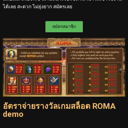
ได้เลย สะดวก ไม่ยุ่งยาก สมัครเลย
สมัครสมาชิก
อัตราจ่ายรางวัลเกมสล็อต ROMA
demo