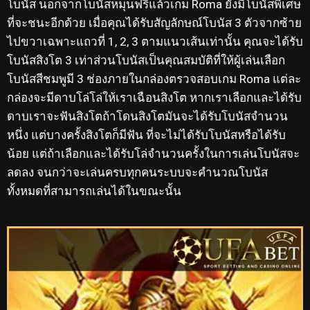
โบนัส นอกจากโบนัสหมุนฟรีแล้วเกม Roma ยังมีโบนัสพิเศษ
ที่จะชนะอีกด้วย เมื่อคุณได้รับสัญลักษณ์โบนัส 3 ตัวจากซ้าย
ไปขวาเฉพาะแถวที่ 1, 2, 3 ตามแนวเส้นเท่านั้น คุณจะได้รับ
โบนัสสิงโต 3 เท่าส่วนโบนัสเป็นคุณสมบัติที่ให้ผู้เล่นเลือก
โบนัสสีชมพูมี 3 ช่องภายในกล่องตรวจสอบเกม Roma แต่ละ
กล่องจะมีดาบโล่โล่ให้เราเฉือนสิงโต หากเราเลือกและได้รับ
ดาบเราจะฟันสิงโตถ้าโดนสิงโตมันจะได้รับโบนัสจำนวน
หนึ่ง แต่บางครั้งสิงโตก็มีฟัน ที่จะไม่ได้รับโบนัสหรือได้รับ
น้อย แต่ถ้าเลือกและได้รับโล่จำนวนครั้งในการเล่นโบนัสจะ
ลดลง จนกว่าจะเล่นครบทุกคนระบบจะคำนวณโบนัส
ทั้งหมดที่สามารถเล่นได้ในขณะนั้น