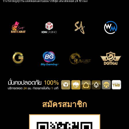
รางวัลใหญ่ทุกวัน แจ็คพอตแตกบ่อยมากที่สุด เล่นได้ตลอด 24 ชั่วโมง
สมัครสมาชิก