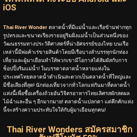
iOS
Thai River Wonder
ตลาดน้ำที่มีแม่น้ำและเรือข้ามฟากทุก
รูปทรงและขนาดเรียงรายอยู่ริมฝั่งแม่น้ำเป็นส่วนหนึ่งของ
วัฒนธรรมทางประวัติศาสตร์ที่น่าอัศจรรย์ของไทย บนเรือ
เหล่านี้มีพ่อค้าเร่ขายสินค้าโดยมีเรือบางลำบรรทุกนักท่อง
เที่ยวและผู้มาเยือนทำให้พวกเขามีโอกาสได้สัมผัสกับการ
ช็อปปิ้งริมแม่น้ำ! ในบรรดาตลาดน้ำหลายแห่งใน
ประเทศไทยตลาดน้ำดำเนินสะดวกเป็นตลาดน้ำที่ใหญ่และ
มีชื่อเสียงที่สุด! นักท่องเที่ยวจากทั่วโลกแห่กันมาที่ตลาดน้ำ
แห่งนี้เพื่อซื้อเครื่องถ้วยอันวิจิตรอาหารไทยเลิศรสผักสดผล
ไม้ฉ่ำและอื่น ๆ อีกมากมาย! ตลาดน้ำแปลกตา แต่คึกคักแห่ง
นี้จะสร้างความประทับใจให้กับผู้มาเยือนทุกคน!
Thai River Wonders สมัครสมาชิก