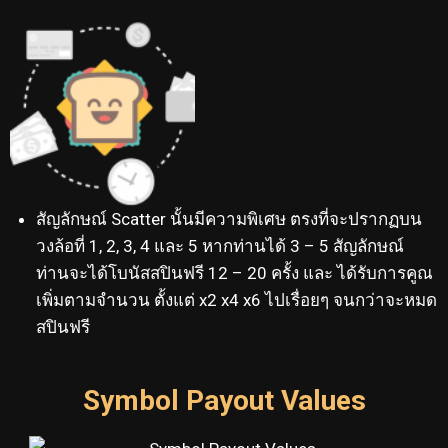
สัญลักษณ์ Scatter นั้นมีความพิเศษ ตรงที่จะปรากฏบน
วงล้อที่ 1, 2, 3, 4 และ 5 หากท่านได้ 3 – 5 สัญลักษณ์
ท่านจะได้โบนัสสปินฟรี 12 – 20 ครั้ง และ ได้รับการคูณ
เพิ่มตามจำนวน ตั้งแต่ x2 x4 x6 ไปเรื่อยๆ จนกว่าจะหมด
สปินฟรี
Symbol Payout Values