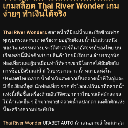
เกมสล็อต Thai River Wonder เกม
ง่ายๆ ทำเงินได้จริง
Thai River Wonders
ตลาดน้ำที่มีแม่น้ำและเรือข้ามฟาก
ทุกรูปทรงและขนาดเรียงรายอยู่ริมฝั่งแม่น้ำเป็นส่วนหนึ่ง
ของวัฒนธรรมทางประวัติศาสตร์ที่น่าอัศจรรย์ของไทย บน
เรือเหล่านี้มีพ่อค้าเร่ขายสินค้าโดยมีเรือบาง ลำบรรทุกนัก
ท่องเที่ยวและผู้มาเยือนทำให้พวกเขามีโอกาสได้สัมผัสกับ
การช็อปปิ้งริมแม่น้ำ! ในบรรดาตลาดน้ำหลายแห่งใน
ประเทศไทยตลาด น้ำดำเนินสะดวกเป็นตลาดน้ำที่ใหญ่และ
มี ชื่อเสียงที่สุด! นักท่องเที่ยว จาก ทั่วโลกแห่กันมาที่ตลาดน้ำ
แห่งนี้เพื่อซื้อเครื่องถ้วยอันวิจิตรอาหารไทยรสเลิศผักสดผล
ไม้ฉ่ำและอื่น ๆ อีกมากมาย! ตลาดน้ำแปลกตา แต่คึกคักแห่ง
นี้จะสร้างความประทับใจ
Thai River Wonder
UFABET AUTO นำเสนอเกมส์ ใหม่ล่าสุด