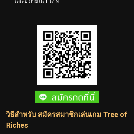
ได้เลย ภายใน 1 นาที
วิธีสำหรับ สมัครสมาชิกเล่นเกม Tree of
Riches