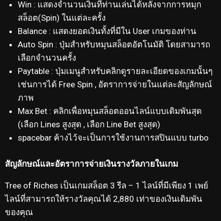
Win : แสดงจำนวนเงินที่ท่านเล่นได้หลังจากการหมุก
สล็อต(Spin) ในแต่ละครั้ง
Balance : แสดงยอดเงินทั้งที่มีใน User เกมของท่าน
Auto Spin : ปุ่มสำหรับหมุนสล็อตอัตโนมัติ โดยสามารถ
เลือกจำนวนครั้ง
Paytable : ปุ่มเมนูสำหรับคลิกดูรายละเอียดของเกมนั้นๆ
เช่นการได้ Free Spin , อัตราการจ่ายในแต่ละสัญลักษณ์
ภาพ
Max Bet : คลิกเพื่อหมุนสล็อตออนไลน์แบบเดิมพันสุด
(เลือก Lines สูงสุด , เลือก Line Bet สูงสุด)
spacebar ค้างไว้จะเป็นการใช้งานการสปินแบบ turbo
สัญลักษณ์และอัตราการจ่ายเงินรางวัลภายในเกม
Tree of Riches เป็นเกมสล็อต 3 รีล – 1 ไลน์ที่มีเพียง 1 เพย์
ไลน์ที่สามารถให้รางวัลคุณได้ 2,880 เท่าของเงินเดิมพัน
ของคุณ