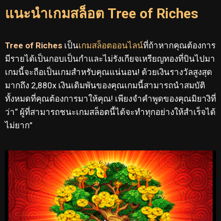
แนะนำเกมสล็อต Tree of Riches
Tree of Riches
เป็น
เกมสล็อตออนไลน์
ที่ถ้าหากคุณต้องการ
มีรายได้เป็นกอบเป็นกำและไม่รังเกียจเหรียญทองที่บินไปมา
เกมนี้จะถือเป็นเกมสำหรับคุณแน่นอน! ด้วยเงินรางวัลสูงสุด
มากถึง 2,880x เงินเดิมพันของคุณเกมนี้สามารถนำสมบัติ
ทั้งหมดที่คุณต้องการมาให้คุณ! เพียงจำคำพูดของคุณมิยางิที่
ว่า“ ผู้ที่สามารถชนะเกมสล็อตนี้ได้จะทำทุกอย่างให้สำเร็จได้
ไม่ยาก”