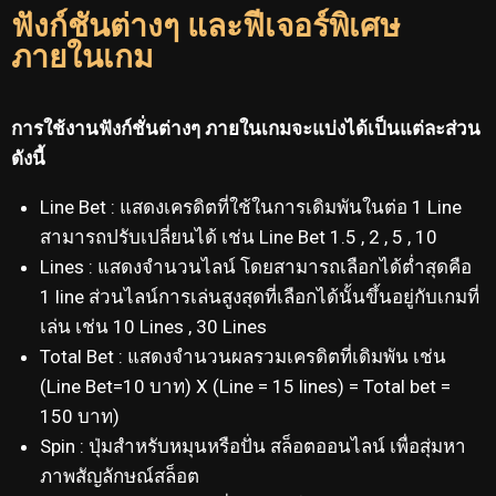
ฟังก์ชันต่างๆ และฟีเจอร์พิเศษ
ภายในเกม
การใช้งานฟังก์ชั่นต่างๆ ภายในเกมจะแบ่งได้เป็นแต่ละส่วน
ดังนี้
Line Bet : แสดงเครดิตที่ใช้ในการเดิมพันในต่อ 1 Line
สามารถปรับเปลี่ยนได้ เช่น Line Bet 1.5 , 2 , 5 , 10
Lines : แสดงจำนวนไลน์ โดยสามารถเลือกได้ต่ำสุดคือ
1 line ส่วนไลน์การเล่นสูงสุดที่เลือกได้นั้นขึ้นอยู่กับเกมที่
เล่น เช่น 10 Lines , 30 Lines
Total Bet : แสดงจำนวนผลรวมเครดิตที่เดิมพัน เช่น
(Line Bet=10 บาท) X (Line = 15 lines) = Total bet =
150 บาท)
Spin : ปุ่มสำหรับหมุนหรือปั่น สล็อตออนไลน์ เพื่อสุ่มหา
ภาพสัญลักษณ์สล็อต