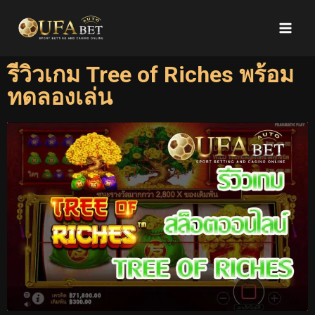
รีวิวเกม Tree of Riches พร้อม
ทดลองเล่น​